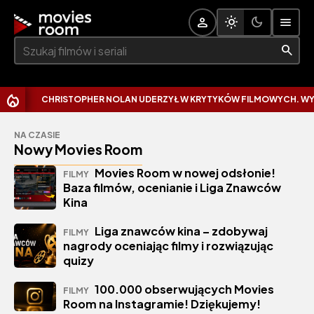
Szukaj:
CHRISTOPHER NOLAN UDERZYŁ W KRYTYKÓW FILMOWYCH. WYTKNĄŁ I
NA CZASIE
Nowy Movies Room
Movies Room w nowej odsłonie!
FILMY
Baza filmów, ocenianie i Liga Znawców
Kina
Liga znawców kina – zdobywaj
FILMY
nagrody oceniając filmy i rozwiązując
quizy
100.000 obserwujących Movies
FILMY
Room na Instagramie! Dziękujemy!