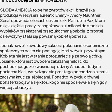
18.02 do obejrzenia w NOVELAS+.
SŁODA AMBICJA to pełna zwrotów akcji, brazylijska
produkcja w reżyserii laureatki Emmy – Amory Mauntner.
Serial opowiada o losach cukierniczki Marii de la Paz, która
dzięki ciężkiej pracy, zaangażowaniu i miłości do słodkich
wypieków przekazanej przez ukochaną babcię, z prostej
dziewczyny stała się poważną kobietą biznesu.
Jednak nawet zawodowy sukces i pokonanie ekonomiczno-
społecznych barier nie pomagają Marii w życiu prywatnym.
Kobieta nie jest w stanie porozumieć się ze swoją córką
Josiane, która jest owocem zakazanej miłości do
pochodzącego ze zwaśnionej rodziny Amadeo. Jedyna
pociecha Marii, wstydząca się prostego pochodzenia matki,
zaczyna knuć za jej plecami. Ponadto, w życiu głównej
bohaterki pojawia się ktoś, kogo nie spodziewała się nigdy
więcej zobaczyć…