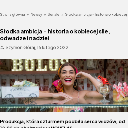
Strona główna
»
Newsy
»
Seriale
»
Słodka ambicja – historia o kobiecej 
Słodka ambicja – historia o kobiecej sile,
odwadze i nadziei
Szymon Góraj,
16 lutego 2022
Produkcja, która szturmem podbiła serca widzów, od