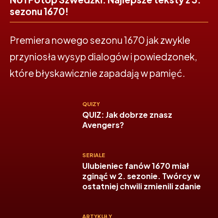
sezonu 1670!
Premiera nowego sezonu 1670 jak zwykle
przyniosła wysyp dialogów i powiedzonek,
które błyskawicznie zapadają w pamięć.
QUIZY
QUIZ: Jak dobrze znasz
Avengers?
SERIALE
Ulubieniec fanów 1670 miał
zginąć w 2. sezonie. Twórcy w
ostatniej chwili zmienili zdanie
ARTYKUŁY