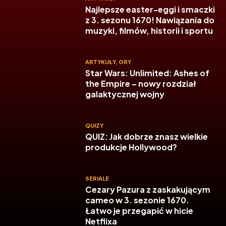
Najlepsze easter-eggi i smaczki
z 3. sezonu 1670! Nawiązania do
muzyki, filmów, historii i sportu
ARTYKUŁY
,
GRY
Star Wars: Unlimited: Ashes of
the Empire – nowy rozdział
galaktycznej wojny
QUIZY
QUIZ: Jak dobrze znasz wielkie
produkcje Hollywood?
SERIALE
Cezary Pazura z zaskakującym
cameo w 3. sezonie 1670.
Łatwo je przegapić w hicie
Netflixa