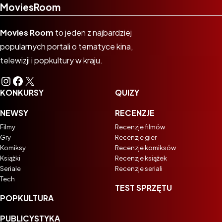
MoviesRoom
Movies Room
to jeden z najbardziej
popularnych portali o tematyce kina,
telewizji i popkultury w kraju.
Instagram
Facebook
X
KONKURSY
QUIZY
NEWSY
RECENZJE
Filmy
Recenzje filmów
Gry
Recenzje gier
Komiksy
Recenzje komiksów
Książki
Recenzje książek
Seriale
Recenzje seriali
Tech
TEST SPRZĘTU
POPKULTURA
PUBLICYSTYKA