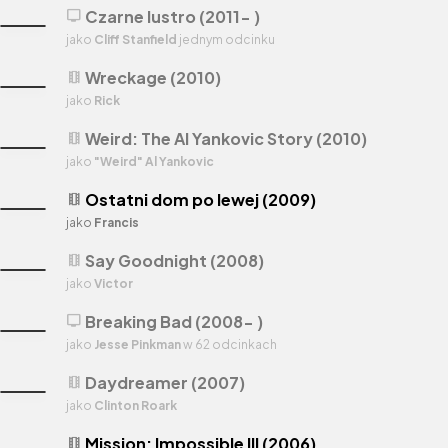
Czarne lustro (2011- )
tv
jako
Cliff Stanfield
jednym odcinku
Wreckage (2010)
theaters
jako
Rick
Weird: The Al Yankovic Story (2010)
theaters
jako
"Weird" Al Yankovic
Ostatni dom po lewej (2009)
theaters
jako
Francis
Say Goodnight (2008)
theaters
jako
Victor
Breaking Bad (2008- )
tv
jako
Jesse Pinkman
w 62 odcinkach
Daydreamer (2007)
theaters
jako
Clinton Roark
Mission: Impossible III (2006)
theaters