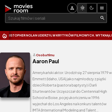
Szukaj:
STOPHER NOLAN UDERZYŁ W KRYTYKÓW FILMOWYCH. WYTKNĄŁ IM NAJ
person
Osoba filmu
Aaron Paul
Amerykański aktor. Urodził się 27 sierpnia 1979 w
Emmett (Idaho, USA) jako najmłodszy z piątki
dzieci Roberta (pastora baptysty) i Darli
Sturtevantów. Uczęszczał do Centennial High
School w Boise, po jej ukończeniu w 1996
wyjechał do Los Angeles na konkurs talentów
IMTA (International Modeling and Talent