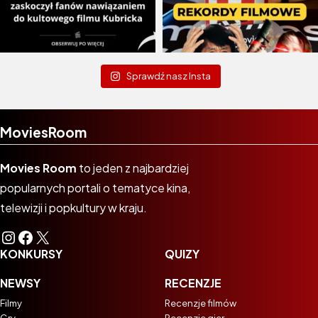
Sprawdź nasz Insta
MoviesRoom
Movies Room
to jeden z najbardziej
popularnych portali o tematyce kina,
telewizji i popkultury w kraju.
Instagram
Facebook
X
KONKURSY
QUIZY
NEWSY
RECENZJE
Filmy
Recenzje filmów