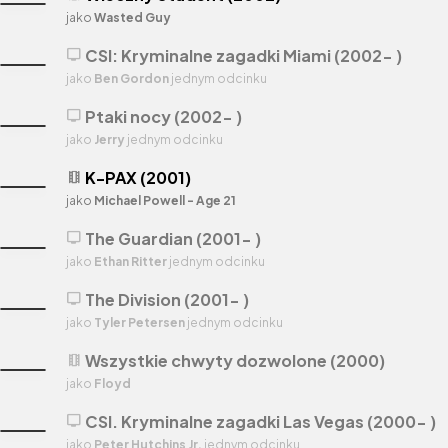
jako
Wasted Guy
CSI: Kryminalne zagadki Miami (2002- )
tv
jako
Ben Gordon
jednym odcinku
Ptaki nocy (2002- )
tv
jako
Jerry
jednym odcinku
K-PAX (2001)
theaters
jako
Michael Powell - Age 21
The Guardian (2001- )
tv
jako
Ethan Ritter
jednym odcinku
The Division (2001- )
tv
jako
Tyler Petersen
jednym odcinku
Wszystkie chwyty dozwolone (2000)
theaters
jako
Floyd
CSI. Kryminalne zagadki Las Vegas (2000- )
tv
jako
Peter Hutchins Jr.
jednym odcinku