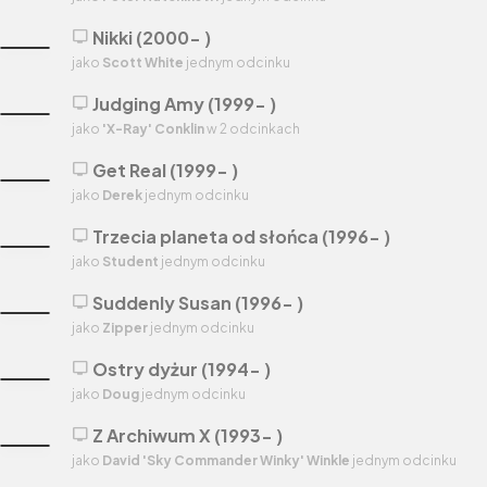
Nikki (2000- )
tv
jako
Scott White
jednym odcinku
Judging Amy (1999- )
tv
jako
'X-Ray' Conklin
w 2 odcinkach
Get Real (1999- )
tv
jako
Derek
jednym odcinku
Trzecia planeta od słońca (1996- )
tv
jako
Student
jednym odcinku
Suddenly Susan (1996- )
tv
jako
Zipper
jednym odcinku
Ostry dyżur (1994- )
tv
jako
Doug
jednym odcinku
Z Archiwum X (1993- )
tv
jako
David 'Sky Commander Winky' Winkle
jednym odcinku