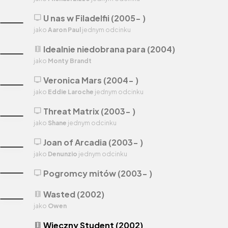
U nas w Filadelfii (2005- )
tv
jako
Aaron Paul
jednym odcinku
Idealnie niedobrana para (2004)
theaters
jako
Monty Brandt
Veronica Mars (2004- )
tv
jako
Eddie Laroche
jednym odcinku
Threat Matrix (2003- )
tv
jako
Shane
jednym odcinku
Joan of Arcadia (2003- )
tv
jako
Denunzio
jednym odcinku
Pogromcy mitów (2003- )
tv
Wasted (2002)
theaters
jako
Owen
Wieczny Student (2002)
theaters