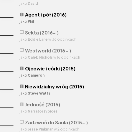
jako
David
Agent i pół (2016)
theaters
jako
Phil
Sekta (2016- )
tv
jako
Eddie Lane
w 36 odcinkach
Westworld (2016- )
tv
jako
Caleb Nichols
w 16 odcinkach
Ojcowie i córki (2015)
theaters
jako
Cameron
Niewidzialny wróg (2015)
theaters
jako
Steve Watts
Jedność (2015)
theaters
jako
Narrator (voice)
Zadzwoń do Saula (2015- )
tv
jako
Jesse Pinkman
w 2 odcinkach