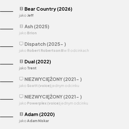
Bear Country (2026)
theaters
jako
Jeff
Ash (2025)
theaters
jako
Brion
Dispatch (2025- )
tv
jako
Robert Robertson III
w 8 odcinkach
Dual (2022)
theaters
jako
Trent
NIEZWYCIĘŻONY (2021- )
tv
jako
Scott (voice)
jednym odcinku
NIEZWYCIĘŻONY (2021- )
tv
jako
Powerplex (voice)
jednym odcinku
Adam (2020)
theaters
jako
Adam Niskar