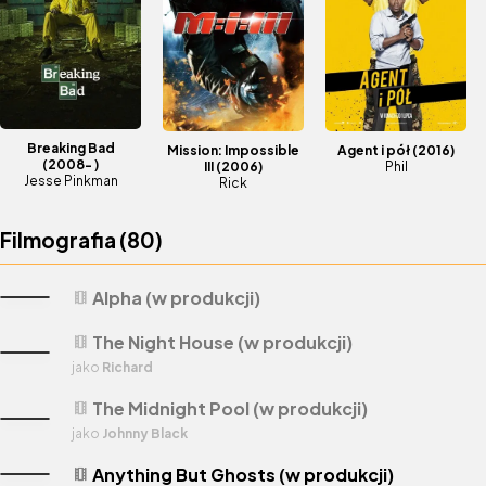
twórca serialu, Vince Gilligan, zmienił zdanie,
widząc „chemię” między Paulem a Bryanem
Cranstonem, odtwórcą głównej roli. Za swoją
rolę aktor otrzymał trzy statuetki Emmy i trzy
Saturny dla najlepszego aktora
Breaking Bad
Mission: Impossible
Agent i pół
(2016)
drugoplanowego w serialu telewizyjnym.
(2008- )
III
(2006)
Phil
Jesse Pinkman
Rick
Filmografia (
80
)
Alpha (w produkcji)
theaters
The Night House (w produkcji)
theaters
jako
Richard
The Midnight Pool (w produkcji)
theaters
jako
Johnny Black
Anything But Ghosts (w produkcji)
theaters