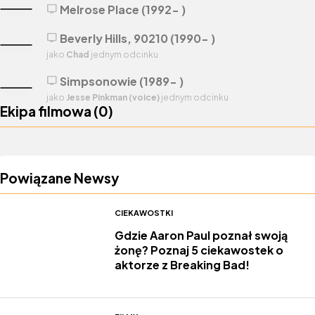
Melrose Place (1992- )
tv
Beverly Hills, 90210 (1990- )
tv
jako
Chad
jednym odcinku
Simpsonowie (1989- )
tv
jako
Jesse Pinkman (voice)
jednym odcinku
Ekipa filmowa (
0
)
Powiązane Newsy
CIEKAWOSTKI
Gdzie Aaron Paul poznał swoją
żonę? Poznaj 5 ciekawostek o
aktorze z Breaking Bad!