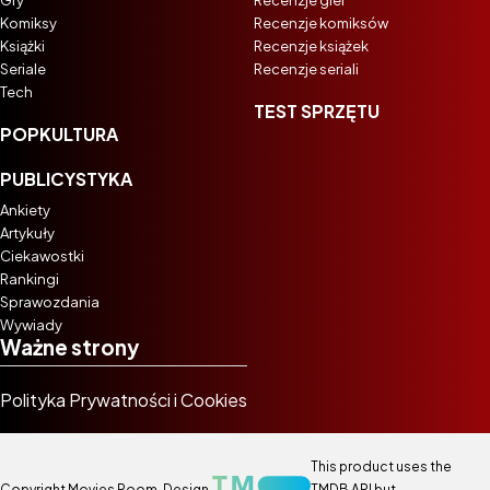
Gry
Recenzje gier
Komiksy
Recenzje komiksów
Książki
Recenzje książek
Seriale
Recenzje seriali
Tech
TEST SPRZĘTU
POPKULTURA
PUBLICYSTYKA
Ankiety
Artykuły
Ciekawostki
Rankingi
Sprawozdania
Wywiady
Ważne strony
Polityka Prywatności i Cookies
This product uses the
Copyright Movies Room. Design
TMDB API but