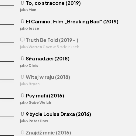
To, co stracone (2019)
theaters
jako
Man
El Camino: Film „Breaking Bad” (2019)
theaters
jako
Jesse
Truth Be Told (2019- )
tv
jako
Warren Cave
w 8 odcinkach
Siła nadziei (2018)
theaters
jako
Chris
Witaj w raju (2018)
theaters
jako
Bryan
Psy mafii (2016)
theaters
jako
Gabe Welch
9 życie Louisa Draxa (2016)
theaters
jako
Peter Drax
Znajdź mnie (2016)
theaters