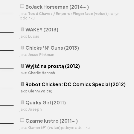
BoJack Horseman (2014- )
tv
jako
Todd Chavez / Emperor Fingerface (voice)
jednym
odcinku
WAKEY (2013)
theaters
jako
Lucas
Chicks 'N' Guns (2013)
theaters
jako
Jesse Pinkman
Wyjść na prostą (2012)
theaters
jako
Charlie Hannah
Robot Chicken: DC Comics Special (2012)
theaters
jako
Glenn (voice)
Quirky Girl (2011)
theaters
jako
Joseph
Czarne lustro (2011- )
tv
jako
Gamer691 (voice)
jednym odcinku