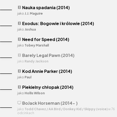
Nauka spadania (2014)
theaters
jako
J.J. Maguire
Exodus: Bogowie i królowie (2014)
theaters
jako
Joshua
Need for Speed (2014)
theaters
jako
Tobey Marshall
Barely Legal Pawn (2014)
theaters
jako
Randy Jackson
Kod Annie Parker (2014)
theaters
jako
Paul
Piekielny chłopak (2014)
theaters
jako
Hollis Wilson
BoJack Horseman (2014- )
tv
jako
Todd Chavez / AA Bird / Donkey Kid / Skippy (voice)
w 76
odcinkach