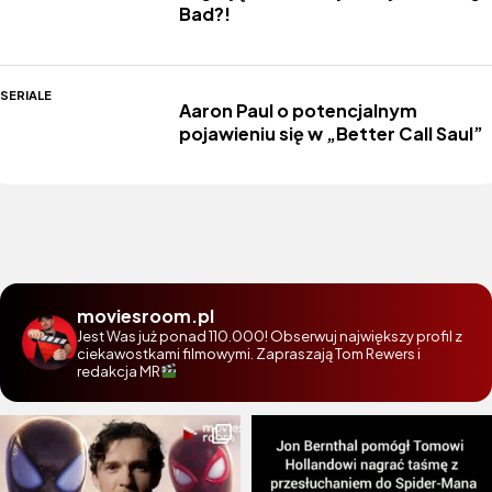
Bad?!
SERIALE
Aaron Paul o potencjalnym
pojawieniu się w „Better Call Saul”
moviesroom.pl
Jest Was już ponad 110.000! Obserwuj największy profil z
ciekawostkami filmowymi. Zapraszają Tom Rewers i
redakcja MR