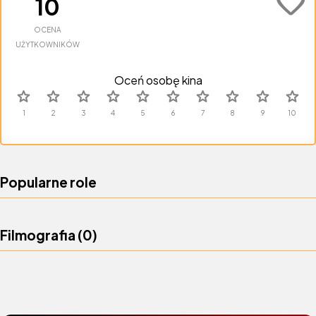
favorite
10
OCENA
UŻYTKOWNIKÓW
Oceń osobę kina
star
star
star
star
star
star
star
star
star
star
Popularne role
Filmografia (
0
)