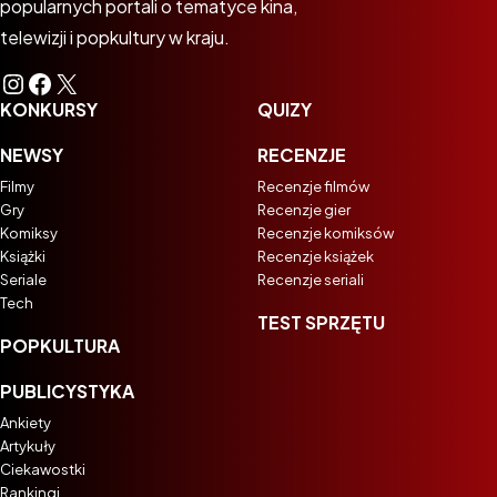
popularnych portali o tematyce kina,
telewizji i popkultury w kraju.
Instagram
Facebook
X
KONKURSY
QUIZY
NEWSY
RECENZJE
Filmy
Recenzje filmów
Gry
Recenzje gier
Komiksy
Recenzje komiksów
Książki
Recenzje książek
Seriale
Recenzje seriali
Tech
TEST SPRZĘTU
POPKULTURA
PUBLICYSTYKA
Ankiety
Artykuły
Ciekawostki
Rankingi