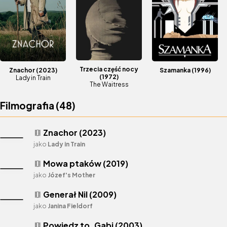
Trzecia część nocy
Znachor
(2023)
Szamanka
(1996)
(1972)
Lady in Train
The Waitress
Filmografia (
48
)
Znachor (2023)
theaters
jako
Lady in Train
Mowa ptaków (2019)
theaters
jako
Józef's Mother
Generał Nil (2009)
theaters
jako
Janina Fieldorf
Powiedz to, Gabi (2003)
theaters