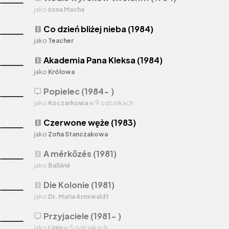
jako
żona Macha
Co dzień bliżej nieba (1984)
theaters
jako
Teacher
Akademia Pana Kleksa (1984)
theaters
jako
Królowa
Popielec (1984- )
tv
jako
Koczarkowa
w 9 odcinkach
Czerwone węże (1983)
theaters
jako
Zofia Stanczakowa
A mérkőzés (1981)
theaters
jako
Balláné
Die Kolonie (1981)
theaters
jako
Dr. Maria Arnswaldt
Przyjaciele (1981- )
tv
jako
Ligia
w 5 odcinkach