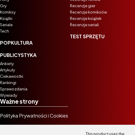
Gry
Recenzje gier
Komiksy
Recenzje komiksów
Książki
Recenzje książek
Seriale
Recenzje seriali
Tech
TEST SPRZĘTU
POPKULTURA
PUBLICYSTYKA
Ankiety
Artykuły
Ciekawostki
Rankingi
Sprawozdania
Wywiady
Ważne strony
Polityka Prywatności i Cookies
This product uses the