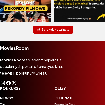
Sprawdź nasz Insta
MoviesRoom
Movies Room
to jeden z najbardziej
popularnych portali o tematyce kina,
telewizji i popkultury w kraju.
Instagram
Facebook
X
KONKURSY
QUIZY
NEWSY
RECENZJE
Filmy
Recenzje filmów