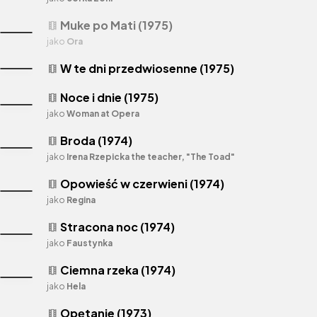
Muke po Mati (1975)
theaters
jako
Ora
W te dni przedwiosenne (1975)
theaters
Noce i dnie (1975)
theaters
jako
Woman at Opera
Broda (1974)
theaters
jako
Irena Rzepicka the teacher, "The Toad"
Opowieść w czerwieni (1974)
theaters
jako
Regina
Stracona noc (1974)
theaters
jako
Faustynka
Ciemna rzeka (1974)
theaters
jako
Hela
Opętanie (1973)
theaters