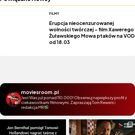
FILMY
Erupcja nieocenzurowanej
wolności twórczej – film Xawerego
Żuławskiego Mowa ptaków na VOD
od 18.03
moviesroom.pl
Jest Was już ponad 110.000! Obserwuj największy profil z
ciekawostkami filmowymi. Zapraszają Tom Rewers i
redakcja MR