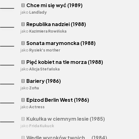
Chce mi się wyć (1989)
theaters
jako
Landlady
Republika nadziei (1988)
theaters
jako
Kazimiera Rowińska
Sonata marymoncka (1988)
theaters
jako
Rysiek's mother
Pięć kobiet na tle morza (1988)
theaters
jako
Alicja Stefańska
Bariery (1986)
theaters
jako
Zofia
Epizod Berlin West (1986)
theaters
jako
Actress
Kukułka w ciemnym lesie (1985)
theaters
jako
Frida Kukuck
Wedle wyroków twoich... (1984)
theaters