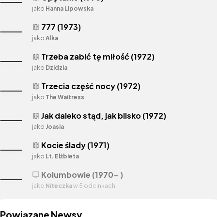
jako
Hanna Lipowska
777 (1973)
theaters
jako
Alka
Trzeba zabić tę miłość (1972)
theaters
jako
Dzidzia
Trzecia część nocy (1972)
theaters
jako
The Waitress
Jak daleko stąd, jak blisko (1972)
theaters
jako
Joasia
Kocie ślady (1971)
theaters
jako
Lt. Elżbieta
Kolumbowie (1970- )
tv
jako
Niteczka
w 5 odcinkach
Powiązane Newsy