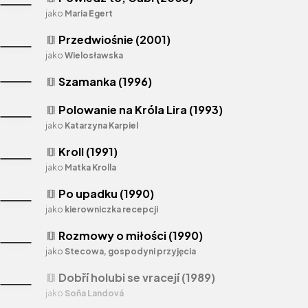
jako
Maria Egert
Przedwiośnie (2001)
theaters
jako
Wielosławska
Szamanka (1996)
theaters
Polowanie na Króla Lira (1993)
theaters
jako
Katarzyna Karpiel
Kroll (1991)
theaters
jako
Matka Krolla
Po upadku (1990)
theaters
jako
kierowniczka recepcji
Rozmowy o miłości (1990)
theaters
jako
Stecowa, gospodyni przyjęcia
Dobří holubi se vracejí (1989)
theaters
jako
Soňa Landová