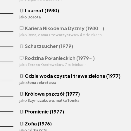
Laureat (1980)
theaters
jako
Dorota
Kariera Nikodema Dyzmy (1980- )
tv
jako
Rena, dama z towarzystwa
w 4 odcinkach
Schatzsucher (1979)
theaters
Rodzina Połanieckich (1979- )
tv
jako
Teresa Krasławska
w 7 odcinkach
Gdzie woda czysta i trawa zielona (1977)
theaters
jako
żona sekretarza
Królowa pszczół (1977)
theaters
jako
Szymczakowa, matka Tomka
Płomienie (1977)
theaters
Zofia (1976)
theaters
jako
córka Zofii