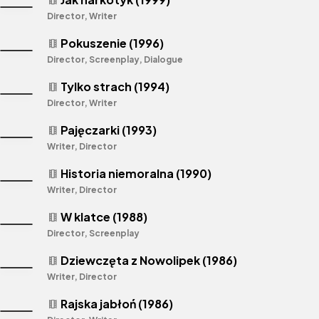
Director, Writer
Pokuszenie (1996)
theaters
Director, Screenplay, Dialogue
Tylko strach (1994)
theaters
Director, Writer
Pajęczarki (1993)
theaters
Writer, Director
Historia niemoralna (1990)
theaters
Writer, Director
W klatce (1988)
theaters
Director, Screenplay
Dziewczęta z Nowolipek (1986)
theaters
Writer, Director
Rajska jabłoń (1986)
theaters