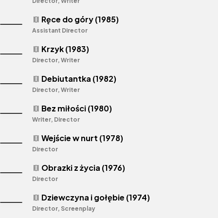
Director, Writer
Ręce do góry (1985)
theaters
Assistant Director
Krzyk (1983)
theaters
Director, Writer
Debiutantka (1982)
theaters
Director, Writer
Bez miłości (1980)
theaters
Writer, Director
Wejście w nurt (1978)
theaters
Director
Obrazki z życia (1976)
theaters
Director
Dziewczyna i gołębie (1974)
theaters
Director, Screenplay