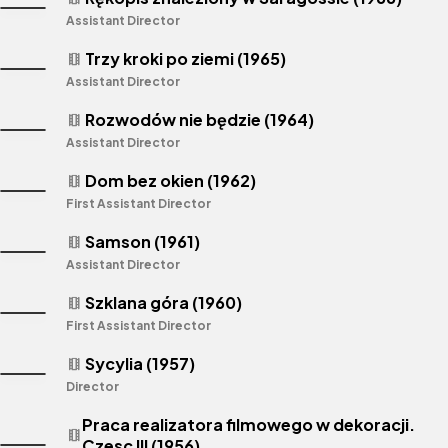
Assistant Director
Trzy kroki po ziemi (1965)
theaters
Assistant Director
Rozwodów nie będzie (1964)
theaters
Assistant Director
Dom bez okien (1962)
theaters
First Assistant Director
Samson (1961)
theaters
Assistant Director
Szklana góra (1960)
theaters
First Assistant Director
Sycylia (1957)
theaters
Director
Praca realizatora filmowego w dekoracji.
theaters
Czesc III (1956)