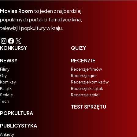
Movies Room
to jeden z najbardziej
popularnych portali o tematyce kina,
telewizji i popkultury w kraju.
Instagram
Facebook
X
KONKURSY
QUIZY
NEWSY
RECENZJE
Filmy
Recenzje filmów
Gry
Recenzje gier
Komiksy
Recenzje komiksów
Książki
Recenzje książek
Seriale
Recenzje seriali
Tech
TEST SPRZĘTU
POPKULTURA
PUBLICYSTYKA
Ankiety