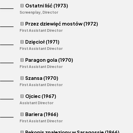
Ostatni liść (1973)
theaters
Screenplay, Director
Przez dziewięć mostów (1972)
theaters
First Assistant Director
Dzięcioł (1971)
theaters
First Assistant Director
Paragon gola (1970)
theaters
First Assistant Director
Szansa (1970)
theaters
First Assistant Director
Ojciec (1967)
theaters
Assistant Director
Bariera (1966)
theaters
First Assistant Director
Rękopis znaleziony w Saragossie (1966)
theaters