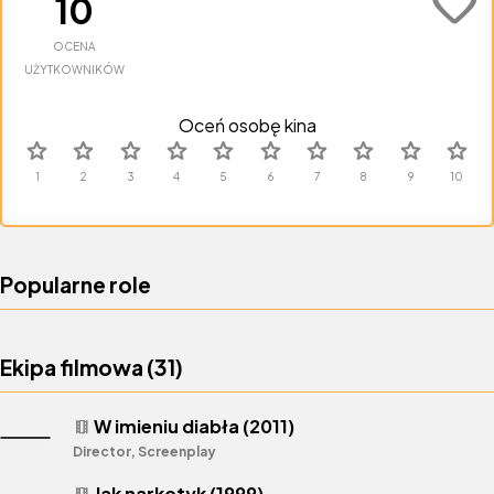
favorite
10
OCENA
UŻYTKOWNIKÓW
Oceń osobę kina
star
star
star
star
star
star
star
star
star
star
Popularne role
Ekipa filmowa (
31
)
W imieniu diabła (2011)
theaters
Director, Screenplay
Jak narkotyk (1999)
theaters