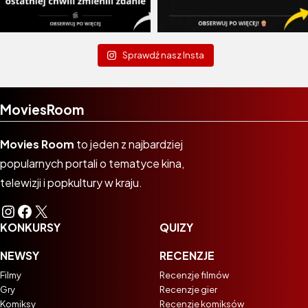
Sprawdź nasz Insta
MoviesRoom
Movies Room
to jeden z najbardziej
popularnych portali o tematyce kina,
telewizji i popkultury w kraju.
Instagram
Facebook
X
KONKURSY
QUIZY
NEWSY
RECENZJE
Filmy
Recenzje filmów
Gry
Recenzje gier
Komiksy
Recenzje komiksów