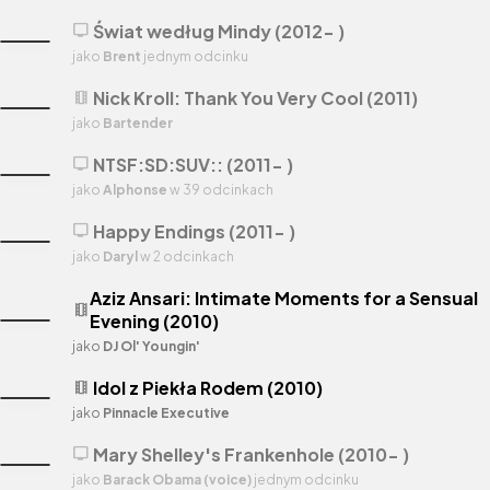
Świat według Mindy (2012- )
tv
jako
Brent
jednym odcinku
Nick Kroll: Thank You Very Cool (2011)
theaters
jako
Bartender
NTSF:SD:SUV:: (2011- )
tv
jako
Alphonse
w 39 odcinkach
Happy Endings (2011- )
tv
jako
Daryl
w 2 odcinkach
Aziz Ansari: Intimate Moments for a Sensual
theaters
Evening (2010)
jako
DJ Ol' Youngin'
Idol z Piekła Rodem (2010)
theaters
jako
Pinnacle Executive
Mary Shelley's Frankenhole (2010- )
tv
jako
Barack Obama (voice)
jednym odcinku