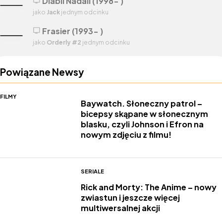
Diabli Nadali (1998- )
tv
jako
Jack
jednym odcinku
Frasier (1993- )
tv
jako
Orderly #2
jednym odcinku
Powiązane Newsy
FILMY
Baywatch. Słoneczny patrol –
bicepsy skąpane w słonecznym
blasku, czyli Johnson i Efron na
nowym zdjęciu z filmu!
SERIALE
Rick and Morty: The Anime – nowy
zwiastun i jeszcze więcej
multiwersalnej akcji