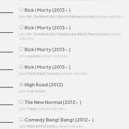
Rick i Morty (2013- )
tv
jako
Mr. Goldenfold / Black Mailman (voice)
jednym odcinku
Rick i Morty (2013- )
tv
jako
Mr. Goldenfold / Handsome Black Man (voice)
jednym
odcinku
Rick i Morty (2013- )
tv
jako
(voice)
jednym odcinku
Rick i Morty (2013- )
tv
jako
Flash Back (voice)
jednym odcinku
High Road (2012)
theaters
jako
Cab Driver
The New Normal (2012- )
tv
jako
Tripp
jednym odcinku
Comedy Bang! Bang! (2012- )
tv
jako
Marvin McFerrin
jednym odcinku