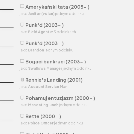
Amerykański tata (2005- )
tv
jako
Janitor (voice)
jednym odcinku
Punk'd (2003- )
tv
jako
Field Agent
w 3 odcinkach
Punk'd (2003- )
tv
jako
Brandon
jednym odcinku
Bogaci bankruci (2003- )
tv
jako
Swallows Manager
jednym odcinku
Rennie's Landing (2001)
theaters
jako
Account Service Man
Pohamuj entuzjazm (2000- )
tv
jako
Man eating lunch
jednym odcinku
Bette (2000- )
tv
jako
Police Officer
jednym odcinku