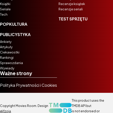
Książki
Recenzje książek
Seriale
Recenzje seriali
Tech
TEST SPRZĘTU
POPKULTURA
PUBLICYSTYKA
Ankiety
Artykuły
Ciekawostki
Rankingi
Sprawozdania
Wywiady
Ważne strony
Polityka Prywatności i Cookies
This product uses the
Copyright Movies Room. Design
TMDB API but
@Yzoja
.
is not endorsed or