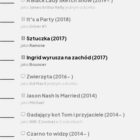
A Black Lady Sketch Show (2019- )
tv
jako
James Arthur Kelly
jednym odcinku
It's a Party (2018)
theaters
jako
Driver #1
Sztuczka (2017)
theaters
jako
Ramone
Ingrid wyrusza na zachód (2017)
theaters
jako
Bouncer
Zwierzęta (2016- )
tv
jako
Ad Man 3
jednym odcinku
Jason Nash Is Married (2014)
theaters
jako
Michael
Gadający kot Tom i przyjaciele (2014- )
tv
jako
Will-Z (voice)
w 2 odcinkach
Czarno to widzę (2014- )
tv