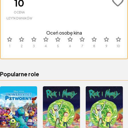
favorite
10
OCENA
UŻYTKOWNIKÓW
Oceń osobę kina
star
star
star
star
star
star
star
star
star
star
Popularne role