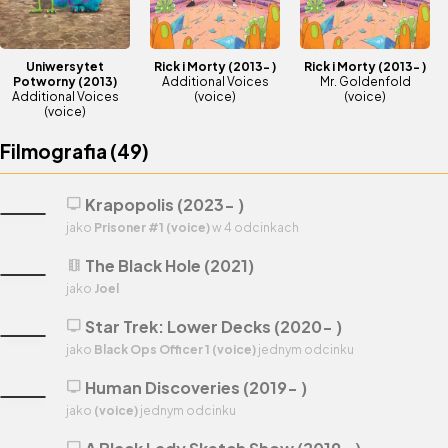
Uniwersytet
Rick i Morty
(2013- )
Rick i Morty
(2013- )
Potworny
(2013)
Additional Voices
Mr. Goldenfold
Additional Voices
(voice)
(voice)
(voice)
Filmografia (
49
)
Krapopolis (2023- )
tv
jako
Prisoner #1 (voice)
w 4 odcinkach
The Black Hole (2021)
theaters
jako
Joel
Star Trek: Lower Decks (2020- )
tv
jako
Black Ops Officer 1 (voice)
jednym odcinku
Human Discoveries (2019- )
tv
jako
(voice)
jednym odcinku