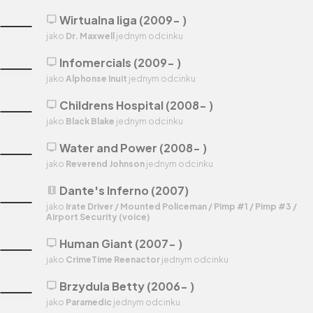
Wirtualna liga (2009- )
tv
jako
Dr. Maxwell
jednym odcinku
Infomercials (2009- )
tv
jako
Alphonse Inuit
jednym odcinku
Childrens Hospital (2008- )
tv
jako
Black Blake
jednym odcinku
Water and Power (2008- )
tv
jako
Reverend Johnson
jednym odcinku
Dante's Inferno (2007)
theaters
jako
Irate Driver / Mounted Policeman / Pimp #1 / Pimp #3 /
Airport Security (voice)
Human Giant (2007- )
tv
jako
CrimeTime Reenactor
jednym odcinku
Brzydula Betty (2006- )
tv
jako
Paramedic
jednym odcinku