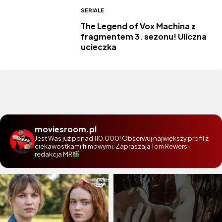
SERIALE
The Legend of Vox Machina z
fragmentem 3. sezonu! Uliczna
ucieczka
moviesroom.pl
Jest Was już ponad 110.000! Obserwuj największy profil z
ciekawostkami filmowymi. Zapraszają Tom Rewers i
redakcja MR