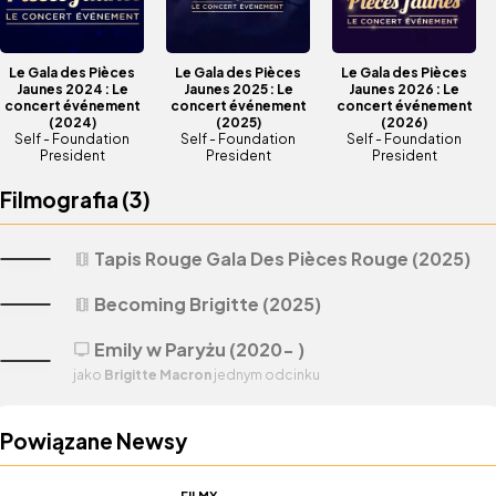
Le Gala des Pièces
Le Gala des Pièces
Le Gala des Pièces
Jaunes 2024 : Le
Jaunes 2025 : Le
Jaunes 2026 : Le
concert événement
concert événement
concert événement
(2024)
(2025)
(2026)
Self - Foundation
Self - Foundation
Self - Foundation
President
President
President
Filmografia (
3
)
Tapis Rouge Gala Des Pièces Rouge (2025)
theaters
Becoming Brigitte (2025)
theaters
Emily w Paryżu (2020- )
tv
jako
Brigitte Macron
jednym odcinku
Powiązane Newsy
FILMY