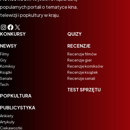
popularnych portali o tematyce kina,
telewizji i popkultury w kraju.
Instagram
Facebook
X
KONKURSY
QUIZY
NEWSY
RECENZJE
Filmy
Recenzje filmów
Gry
Recenzje gier
Komiksy
Recenzje komiksów
Książki
Recenzje książek
Seriale
Recenzje seriali
Tech
TEST SPRZĘTU
POPKULTURA
PUBLICYSTYKA
Ankiety
Artykuły
Ciekawostki