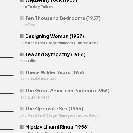
jako
Teddy Talbot
Ten Thousand Bedrooms (1957)
theaters
jako
Dan
Designing Woman (1957)
theaters
jako
Assistant Stage Manager (uncredited)
Tea and Sympathy (1956)
theaters
jako
Ollie
These Wilder Years (1956)
theaters
jako
Hardware Clerk
The Great American Pastime (1956)
theaters
jako
Buck Rivers
The Opposite Sex (1956)
theaters
jako
Assistant Stage Manager (uncredited)
Między Linami Ringu (1956)
theaters