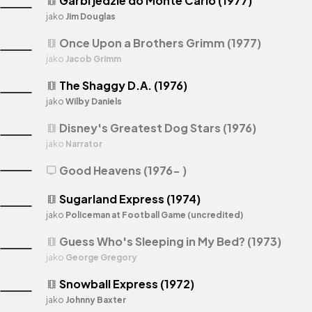
Garbi jedzie do Monte Carlo (1977)
theaters
jako
Jim Douglas
Once Upon a Brothers Grimm (1977)
theaters
jako
Jacob Grimm
The Shaggy D.A. (1976)
theaters
jako
Wilby Daniels
Disney's Greatest Dog Stars (1976)
theaters
jako
Narrator
Good Heavens (1976- )
tv
Sugarland Express (1974)
theaters
jako
Policeman at Football Game (uncredited)
Guess Who's Sleeping in My Bed? (1973)
theaters
jako
George Gregory
Snowball Express (1972)
theaters
jako
Johnny Baxter