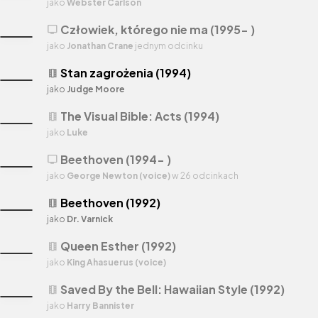
jako
Webster Carlson
Człowiek, którego nie ma (1995- )
tv
jako
Jonathan Crane
jednym odcinku
Stan zagrożenia (1994)
theaters
jako
Judge Moore
The Visual Bible: Acts (1994)
theaters
jako
Luke
Beethoven (1994- )
tv
jako
George Newton (voice)
w 26 odcinkach
Beethoven (1992)
theaters
jako
Dr. Varnick
Queen Esther (1992)
theaters
jako
King Ahasuerus (voice)
Saved By the Bell: Hawaiian Style (1992)
theaters
jako
Harry Bannister