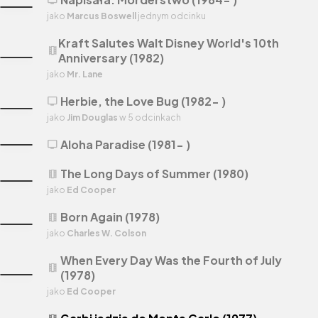
jako
Marcus Boswell
jednym odcinku
Kraft Salutes Walt Disney World's 10th
theaters
Anniversary (1982)
jako
Mr. Lane
Herbie, the Love Bug (1982- )
tv
jako
Jim Douglas
w 5 odcinkach
Aloha Paradise (1981- )
tv
The Long Days of Summer (1980)
theaters
jako
Ed Cooper
Born Again (1978)
theaters
jako
Charles W. Colson
When Every Day Was the Fourth of July
theaters
(1978)
jako
Ed Cooper