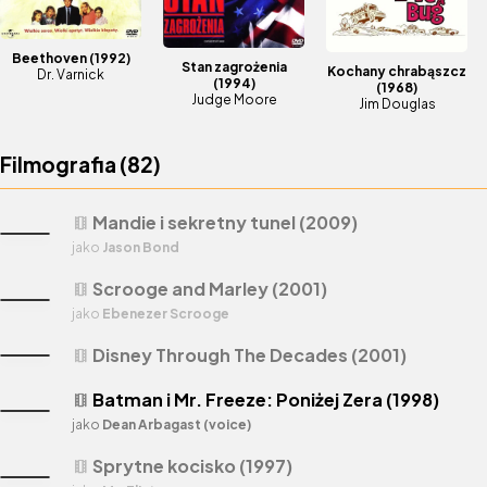
Beethoven
(1992)
Stan zagrożenia
Kochany chrabąszcz
Dr. Varnick
(1994)
(1968)
Judge Moore
Jim Douglas
Filmografia (
82
)
Mandie i sekretny tunel (2009)
theaters
jako
Jason Bond
Scrooge and Marley (2001)
theaters
jako
Ebenezer Scrooge
Disney Through The Decades (2001)
theaters
Batman i Mr. Freeze: Poniżej Zera (1998)
theaters
jako
Dean Arbagast (voice)
Sprytne kocisko (1997)
theaters