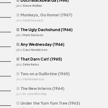
Duch Blackbearda (1968)
theaters
jako
Steve Walker
Monkeys, Go Home! (1967)
theaters
jako
Hank Dussard
The Ugly Dachshund (1966)
theaters
jako
Mark Garrison
Any Wednesday (1966)
theaters
jako
Cass Henderson
That Darn Cat! (1965)
theaters
jako
Zeke Kelso
Two on a Guillotine (1965)
theaters
jako
Val Henderson
The New Interns (1964)
theaters
jako
Dr. Lew Worship
Under the Yum Yum Tree (1963)
theaters