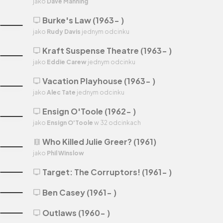
jako
Dave Manning
Burke's Law (1963- )
tv
jako
Rudy Davis
jednym odcinku
Kraft Suspense Theatre (1963- )
tv
jako
Eddie Carew
jednym odcinku
Vacation Playhouse (1963- )
tv
jako
Alec Tate
jednym odcinku
Ensign O'Toole (1962- )
tv
jako
Ensign O'Toole
w 32 odcinkach
Who Killed Julie Greer? (1961)
theaters
jako
Phil Winslow
Target: The Corruptors! (1961- )
tv
Ben Casey (1961- )
tv
Outlaws (1960- )
tv