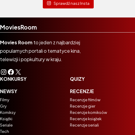
Sprawdź nasz Insta
MoviesRoom
Movies Room
to jeden z najbardziej
popularnych portali o tematyce kina,
telewizji i popkultury w kraju.
Instagram
Facebook
X
KONKURSY
QUIZY
NEWSY
RECENZJE
Filmy
Recenzje filmów
Gry
Recenzje gier
Komiksy
Recenzje komiksów
Książki
Recenzje książek
Seriale
Recenzje seriali
Tech