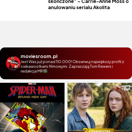
skończone” – Carrie-Anne Moss o
anulowaniu serialu Akolita
moviesroom.pl
Jest Was już ponad 110.000! Obserwuj największy profil z
ciekawostkami filmowymi. Zapraszają Tom Rewers i
redakcja MR