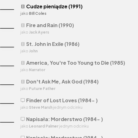
Cudze pieniądze (1991)
theaters
jako
Bill Coles
Fire and Rain (1990)
theaters
jako
Jack Ayers
St. John in Exile (1986)
theaters
jako
John
America, You're Too Young to Die (1985)
theaters
jako
Narrator
Don't Ask Me, Ask God (1984)
theaters
jako
Future Father
Finder of Lost Loves (1984- )
tv
jako
Steve Marsh
jednym odcinku
Napisała: Morderstwo (1984- )
tv
jako
Leonard Palmer
jednym odcinku
Napisała: Morderstwo (1984- )
tv