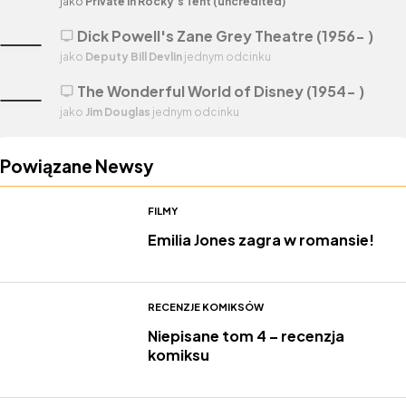
jako
Private in Rocky's Tent (uncredited)
Dick Powell's Zane Grey Theatre (1956- )
tv
jako
Deputy Bill Devlin
jednym odcinku
The Wonderful World of Disney (1954- )
tv
jako
Jim Douglas
jednym odcinku
Powiązane Newsy
FILMY
Emilia Jones zagra w romansie!
RECENZJE KOMIKSÓW
Niepisane tom 4 – recenzja
komiksu