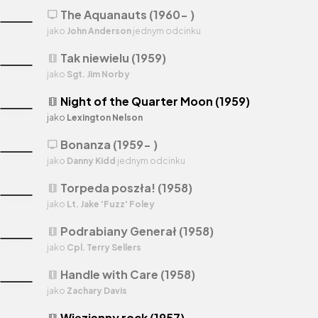
The Aquanauts (1960- )
tv
jako
John Anderson
jednym odcinku
Tak niewielu (1959)
theaters
jako
Sgt. Jim Norby
Night of the Quarter Moon (1959)
theaters
jako
Lexington Nelson
Bonanza (1959- )
tv
jako
Danny Kidd
jednym odcinku
Torpeda poszła! (1958)
theaters
jako
Lt. Jake 'Fuzz' Foley
Podrabiany Generał (1958)
theaters
jako
Cpl. Terry Sellers
Handle with Care (1958)
theaters
jako
Zachary Davis
Więzienny rock (1957)
theaters