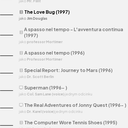
jako
Mr. Flint
The Love Bug (1997)
theaters
jako
Jim Douglas
A spasso nel tempo - L'avventura continua
theaters
(1997)
jako
professor Mortimer
A spasso nel tempo (1996)
theaters
jako
Professor Mortimer
Special Report: Journey to Mars (1996)
theaters
jako
Dr. Scott Berlin
Superman (1996- )
tv
jako
Col. Sam Lane (voice)
jednym odcinku
The Real Adventures of Jonny Quest (1996- )
tv
jako
Dr. Karel (voice)
jednym odcinku
The Computer Wore Tennis Shoes (1995)
theaters