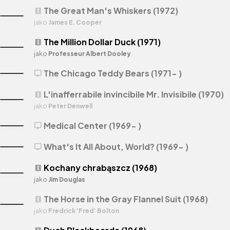
The Great Man's Whiskers (1972)
theaters
jako
James E. Cooper
The Million Dollar Duck (1971)
theaters
jako
Professeur Albert Dooley
The Chicago Teddy Bears (1971- )
tv
L'inafferrabile invincibile Mr. Invisibile (1970)
theaters
jako
Peter Denwell
Medical Center (1969- )
tv
What's It All About, World? (1969- )
tv
Kochany chrabąszcz (1968)
theaters
jako
Jim Douglas
The Horse in the Gray Flannel Suit (1968)
theaters
jako
Fredrick 'Fred' Bolton