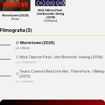
Nick Tabron Feat.
Umi Boomin: Swing
Wormtown
(2025)
(2018)
Rose
Girlfriend
Filmografia (
3
)
Wormtown (2025)
theaters
jako
Rose
Nick Tabron Feat. Umi Boomin: Swing (2018)
theaters
jako
Girlfriend
Tears Cannot Restore Her: Therefore, I Weep
theaters
(2011)
jako
Heather