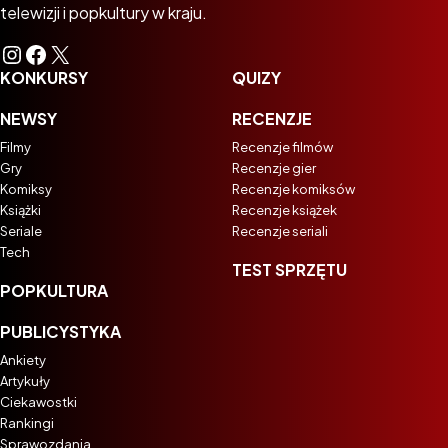
telewizji i popkultury w kraju.
Instagram
Facebook
X
KONKURSY
QUIZY
NEWSY
RECENZJE
Filmy
Recenzje filmów
Gry
Recenzje gier
Komiksy
Recenzje komiksów
Książki
Recenzje książek
Seriale
Recenzje seriali
Tech
TEST SPRZĘTU
POPKULTURA
PUBLICYSTYKA
Ankiety
Artykuły
Ciekawostki
Rankingi
Sprawozdania