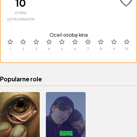
favorite
10
OCENA
UŻYTKOWNIKÓW
Oceń osobę kina
star
star
star
star
star
star
star
star
star
star
Popularne role