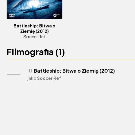
Battleship: Bitwa o
Ziemię
(2012)
Soccer Ref
Filmografia (
1
)
Battleship: Bitwa o Ziemię (2012)
theaters
jako
Soccer Ref