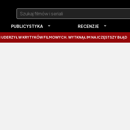
Szukaj:
PUBLICYSTYKA
RECENZJE
ZYŁ W KRYTYKÓW FILMOWYCH. WYTKNĄŁ IM NAJCZĘSTSZY BŁĄD
SPI