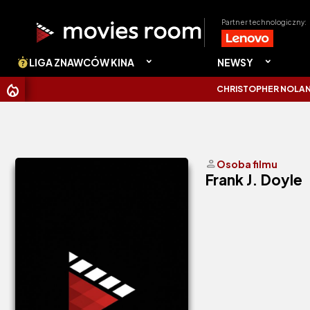
Partner technologiczny:
LIGA ZNAWCÓW KINA
NEWSY
CHRISTOPHER NOLAN UDER
person
Osoba filmu
Frank J. Doyle