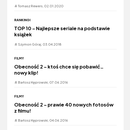
Tomasz Rewers,
02.01.2020
RANKINGI
TOP 10 – Najlepsze seriale na podstawie
książek
Szymon Góraj,
03.04.2018
FILMY
Obecność 2 – ktoś chce się pobawić…
nowy klip!
Bartosz Kęprowski,
07.06.2016
FILMY
Obecność 2 – prawie 40 nowych fotosów
z filmu!
Bartosz Kęprowski,
04.06.2016