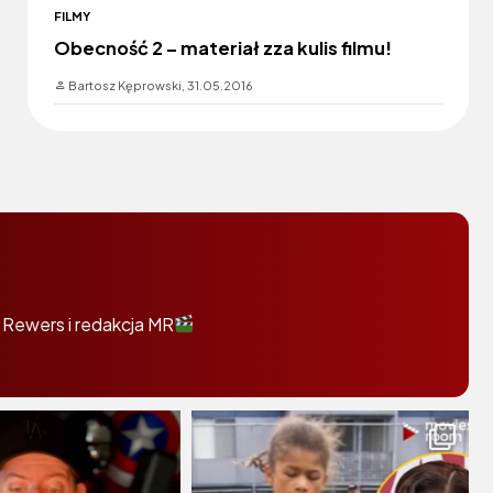
FILMY
Obecność 2 – materiał zza kulis filmu!
Bartosz Kęprowski,
31.05.2016
 Rewers i redakcja MR