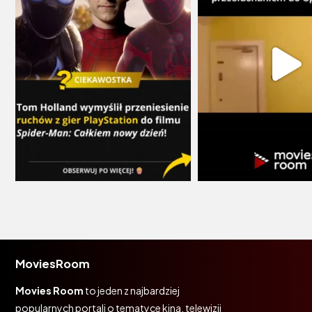
MoviesRoom
Movies Room
to jeden z najbardziej
popularnych portali o tematyce kina, telewizji