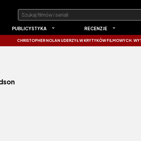
Szukaj:
PUBLICYSTYKA
RECENZJE
CHRISTOPHER NOLAN UDERZYŁ W KRYTYKÓW FILMOWYCH. WYTKNĄŁ 
adson