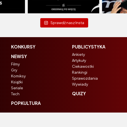
Sprawdź nasz Insta
KONKURSY
PUBLICYSTYKA
Ankiety
NEWSY
Artykuły
Filmy
Ciekawostki
Gry
Rankingi
Komiksy
Sprawozdania
Książki
Wywiady
Seriale
QUIZY
Tech
POPKULTURA