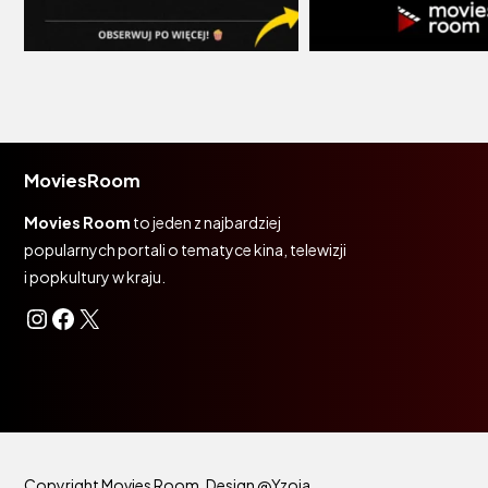
MoviesRoom
Movies Room
to jeden z najbardziej
popularnych portali o tematyce kina, telewizji
i popkultury w kraju.
Instagram
Facebook
X
Copyright Movies Room. Design
@Yzoja
.