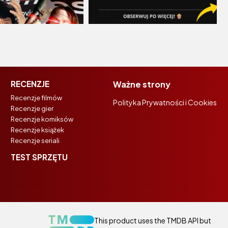
RECENZJE
Ważne strony
Recenzje filmów
Polityka Prywatności i Cookies
Recenzje gier
Recenzje komiksów
Recenzje książek
Recenzje seriali
TEST SPRZĘTU
This product uses the TMDB API but