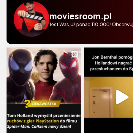
moviesroom.pl
Jest Was już ponad 110.000! Obserwuj 