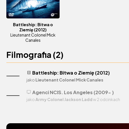
Battleship: Bitwa o
Ziemię
(2012)
Lieutenant Colonel Mick
Canales
Filmografia (
2
)
Battleship: Bitwa o Ziemię (2012)
theaters
jako
Lieutenant Colonel Mick Canales
Agenci NCIS. Los Angeles (2009- )
tv
jako
Army Colonel Jackson Ladd
w 2 odcinkach