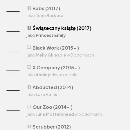
Babs (2017)
theaters
jako
Teen Barbara
Świąteczny książę (2017)
theaters
jako
Princess Emily
Black Work (2015- )
tv
jako
Melly Gillespie
w 3 odcinkach
X Company (2015- )
tv
jako
Annie
jednym odcinku
Abducted (2014)
theaters
jako
Lara Hollis
Our Zoo (2014- )
tv
jako
June Mottershead
w 6 odcinkach
Scrubber (2012)
theaters