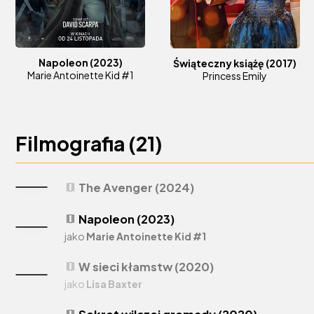
Napoleon
(2023)
Świąteczny książę
(2017)
Marie Antoinette Kid #1
Princess Emily
Filmografia (
21
)
The Avenger (2024)
theaters
Napoleon (2023)
theaters
jako
Marie Antoinette Kid #1
W sieci kłamstw (2020)
theaters
jako
Lisa Baxter