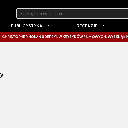
Szukaj:
PUBLICYSTYKA
RECENZJE
OPHER NOLAN UDERZYŁ W KRYTYKÓW FILMOWYCH. WYTKNĄŁ IM NAJCZĘ
ey