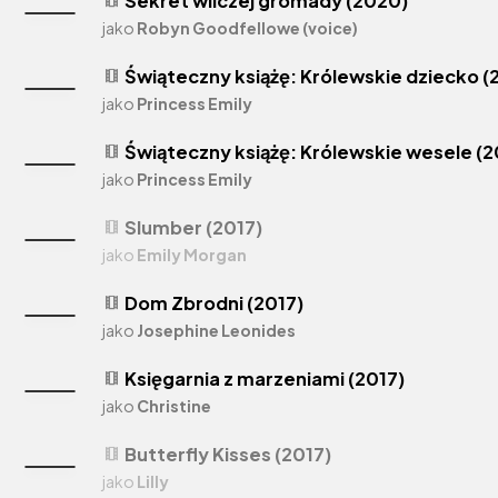
Sekret wilczej gromady (2020)
theaters
jako
Robyn Goodfellowe (voice)
Świąteczny książę: Królewskie dziecko (
theaters
jako
Princess Emily
Świąteczny książę: Królewskie wesele (2
theaters
jako
Princess Emily
Slumber (2017)
theaters
jako
Emily Morgan
Dom Zbrodni (2017)
theaters
jako
Josephine Leonides
Księgarnia z marzeniami (2017)
theaters
jako
Christine
Butterfly Kisses (2017)
theaters
jako
Lilly