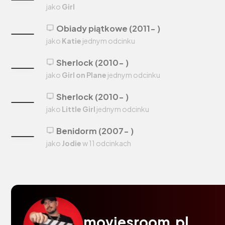
jako
Girl
Obiady piątkowe (2011- )
tv
jako
Katie
jednym odcinku
Sherlock (2010- )
tv
jako
Girl on Plane
jednym odcinku
Sherlock (2010- )
tv
jako
Little Girl
jednym odcinku
Benidorm (2007- )
tv
jako
Jodie
w 11 odcinkach
moviesroom.pl