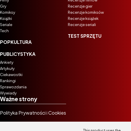
Filmy
Recenzje filmów
Gry
Recenzje gier
Komiksy
Recenzje komiksów
Książki
Recenzje książek
Seriale
Recenzje seriali
Tech
TEST SPRZĘTU
POPKULTURA
PUBLICYSTYKA
Ankiety
Artykuły
Ciekawostki
Rankingi
Sprawozdania
Wywiady
Ważne strony
Polityka Prywatności i Cookies
This product uses the