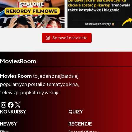
Sprawdź nasz Insta
MoviesRoom
Movies Room
to jeden z najbardziej
popularnych portali o tematyce kina,
telewizji i popkultury w kraju.
Instagram
Facebook
X
KONKURSY
QUIZY
NEWSY
RECENZJE