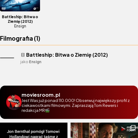
Battleship: Bitwa o
Ziemię
(2012)
Ensign
Filmografia (
1
)
Battleship: Bitwa o Ziemię (2012)
theaters
jako
Ensign
moviesroom.pl
Jest Was już ponad 110.000! Obserwuj największy profil z
ciekawostkami filmowymi. Zapraszają Tom Rewers i
redakcja MR