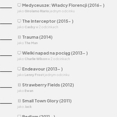
Medyceusze: Władcy Florencji (2016- )
tv
jako
Girolamo Riario
jednym odcinku
The Interceptor (2015- )
tv
jako
Casby
w 2 odcinkach
Trauma (2014)
theaters
jako
The Man
Wielki napad na pociąg (2013- )
tv
jako
Charlie Wilson
w 2 odcinkach
Endeavour (2013- )
tv
jako
Lenny Frost
jednym odcinku
Strawberry Fields (2012)
theaters
jako
Ewan
Small Town Glory (2011)
theaters
jako
Jack
Bedlam (2011- )
tv