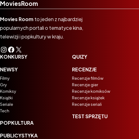
MoviesRoom
Movies Room
to jeden z najbardziej
popularnych portali o tematyce kina,
telewizji i popkultury w kraju.
Instagram
Facebook
X
KONKURSY
QUIZY
NEWSY
RECENZJE
Filmy
Recenzje filmów
Gry
Recenzje gier
Komiksy
Recenzje komiksów
Książki
Recenzje książek
Seriale
Recenzje seriali
Tech
TEST SPRZĘTU
POPKULTURA
PUBLICYSTYKA