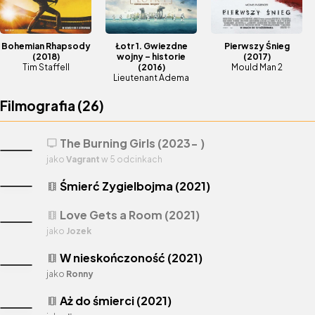
Bohemian Rhapsody
Łotr 1. Gwiezdne
Pierwszy Śnieg
(2018)
wojny – historie
(2017)
Tim Staffell
(2016)
Mould Man 2
Lieutenant Adema
Filmografia (
26
)
The Burning Girls (2023- )
tv
jako
Vagrant
w 5 odcinkach
Śmierć Zygielbojma (2021)
theaters
Love Gets a Room (2021)
theaters
jako
Jozek
W nieskończoność (2021)
theaters
jako
Ronny
Aż do śmierci (2021)
theaters