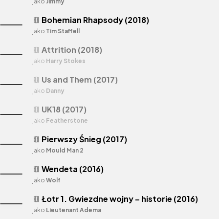
jako
Jimmy
Bohemian Rhapsody (2018)
theaters
jako
Tim Staffell
Attrition (2018)
theaters
jako
Harry Stokes
Us and Them (2017)
theaters
jako
Danny
UK18 (2017)
theaters
jako
Featherstone
Pierwszy Śnieg (2017)
theaters
jako
Mould Man 2
Wendeta (2016)
theaters
jako
Wolf
Łotr 1. Gwiezdne wojny – historie (2016)
theaters
jako
Lieutenant Adema