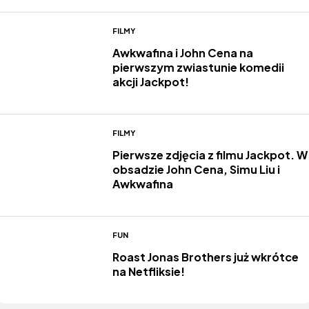
FILMY
Awkwafina i John Cena na
pierwszym zwiastunie komedii
akcji Jackpot!
FILMY
Pierwsze zdjęcia z filmu Jackpot. W
obsadzie John Cena, Simu Liu i
Awkwafina
FUN
Roast Jonas Brothers już wkrótce
na Netfliksie!