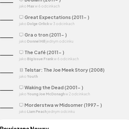
jako
Max
w 6 odcinkach
Great Expectations (2011- )
tv
jako
Dolge Orlick
w 3 odcinkach
Gra o tron (2011- )
tv
jako
Donnel Hill
jednym odcinku
The Café (2011- )
tv
jako
Big Issue Frank
w 6 odcinkach
Telstar: The Joe Meek Story (2008)
theaters
jako
Youth
Waking the Dead (2001- )
tv
jako
Young Joe McDonagh
w 2 odcinkach
Morderstwa w Midsomer (1997- )
tv
jako
Liam Peach
jednym odcinku
Powiązane Newsy