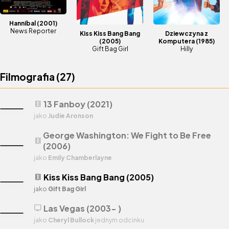
Hannibal
(2001)
News Reporter
Kiss Kiss Bang Bang
Dziewczyna z
(2005)
Komputera
(1985)
Gift Bag Girl
Hilly
Filmografia (
27
)
13 Fanboy (2021)
theaters
jako
Judie Aronson
George Washington: We Fight to Be Free
theaters
(2006)
jako
Emily Chamberlayne
Kiss Kiss Bang Bang (2005)
theaters
jako
Gift Bag Girl
Las Vegas (2003- )
tv
jako
Cheryl Bullock
jednym odcinku