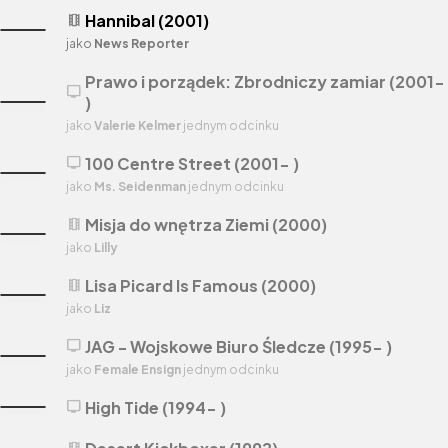
Hannibal (2001)
theaters
jako
News Reporter
Prawo i porządek: Zbrodniczy zamiar (2001-
tv
)
jako
Valerie Kelmer
jednym odcinku
100 Centre Street (2001- )
tv
jako
Ms. Seidenman
jednym odcinku
Misja do wnętrza Ziemi (2000)
theaters
jako
Lilly
Lisa Picard Is Famous (2000)
theaters
jako
Liz
JAG - Wojskowe Biuro Śledcze (1995- )
tv
jako
Female Ensign
jednym odcinku
High Tide (1994- )
tv