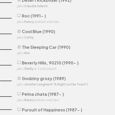
Desert Kickboxer (1992)
theaters
jako
Claudia Valenti
Roc (1991- )
tv
jako
Nancy
jednym odcinku
Cool Blue (1990)
theaters
jako
Cathy
The Sleeping Car (1990)
theaters
jako
Kim
Beverly Hills, 90210 (1990- )
tv
jako
Shelly
w 3 odcinkach
Godziny grozy (1989)
theaters
jako
Jennifer (segment "A Night on the Town")
Pełna chata (1987- )
tv
jako
Raven
jednym odcinku
Pursuit of Happiness (1987- )
tv