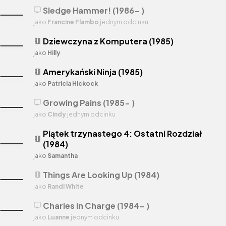
Sledge Hammer! (1986- )
tv
jako
Francine Flambo
jednym odcinku
Dziewczyna z Komputera (1985)
theaters
jako
Hilly
Amerykański Ninja (1985)
theaters
jako
Patricia Hickock
Growing Pains (1985- )
tv
jako
Cindy
jednym odcinku
Piątek trzynastego 4: Ostatni Rozdział
theaters
(1984)
jako
Samantha
Things Are Looking Up (1984)
theaters
jako
Randi White
Charles in Charge (1984- )
tv
jako
Luanne
jednym odcinku