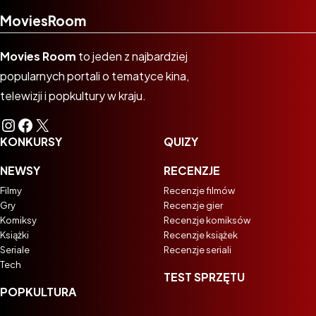
MoviesRoom
Movies Room
to jeden z najbardziej
popularnych portali o tematyce kina,
telewizji i popkultury w kraju.
Instagram
Facebook
X
KONKURSY
QUIZY
NEWSY
RECENZJE
Filmy
Recenzje filmów
Gry
Recenzje gier
Komiksy
Recenzje komiksów
Książki
Recenzje książek
Seriale
Recenzje seriali
Tech
TEST SPRZĘTU
POPKULTURA