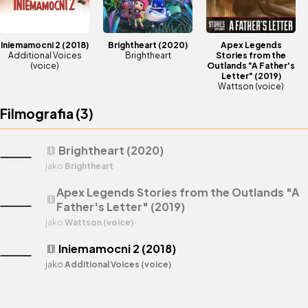
Iniemamocni 2
(2018)
Brightheart
(2020)
Apex Legends
Additional Voices
Brightheart
Stories from the
(voice)
Outlands "A Father's
Letter"
(2019)
Wattson (voice)
Filmografia (
3
)
Brightheart (2020)
theaters
jako
Brightheart
Apex Legends Stories from the Outlands "A
theaters
Father's Letter" (2019)
jako
Wattson (voice)
Iniemamocni 2 (2018)
theaters
jako
Additional Voices (voice)