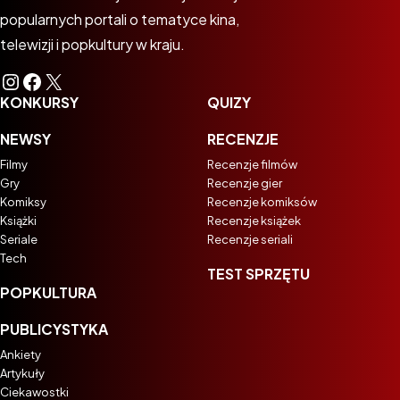
popularnych portali o tematyce kina,
telewizji i popkultury w kraju.
Instagram
Facebook
X
KONKURSY
QUIZY
NEWSY
RECENZJE
Filmy
Recenzje filmów
Gry
Recenzje gier
Komiksy
Recenzje komiksów
Książki
Recenzje książek
Seriale
Recenzje seriali
Tech
TEST SPRZĘTU
POPKULTURA
PUBLICYSTYKA
Ankiety
Artykuły
Ciekawostki