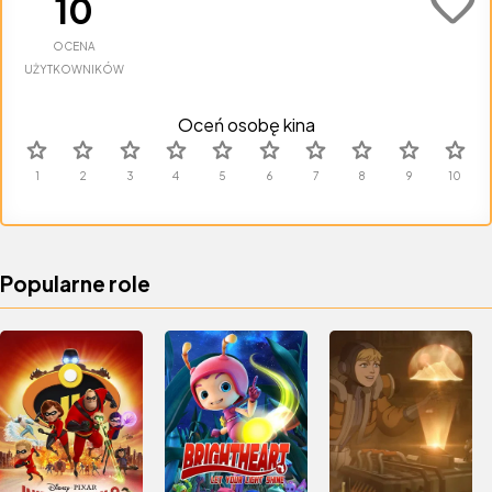
favorite
10
OCENA
UŻYTKOWNIKÓW
Oceń osobę kina
star
star
star
star
star
star
star
star
star
star
Popularne role