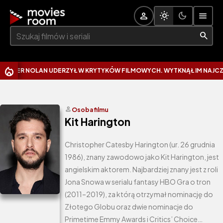
Szukaj:
ER NOLAN UDERZYŁ W KRYTYKÓW FILMOWYCH. WYTKNĄŁ IM NAJCZĘSTS
person
Osoba filmu
Kit Harington
Christopher Catesby Harington (ur. 26 grudnia
1986), znany zawodowo jako Kit Harington, jest
angielskim aktorem. Najbardziej znany jest z roli
Jona Snowa w serialu fantasy HBO Gra o tron ​​
(2011–2019), za którą otrzymał nominację do
Złotego Globu oraz dwie nominacje do
Primetime Emmy Awards i Critics’ Choice