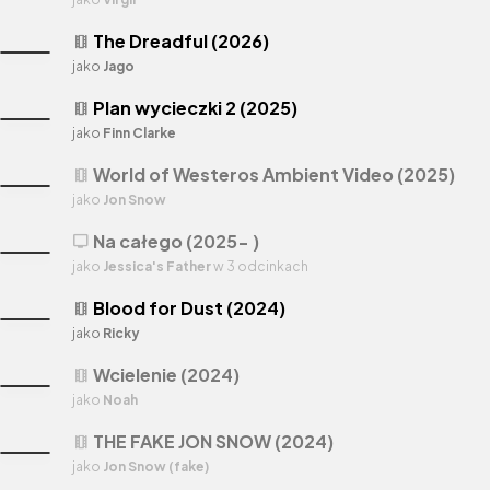
The Dreadful (2026)
theaters
jako
Jago
Plan wycieczki 2 (2025)
theaters
jako
Finn Clarke
World of Westeros Ambient Video (2025)
theaters
jako
Jon Snow
Na całego (2025- )
tv
jako
Jessica's Father
w 3 odcinkach
Blood for Dust (2024)
theaters
jako
Ricky
Wcielenie (2024)
theaters
jako
Noah
THE FAKE JON SNOW (2024)
theaters
jako
Jon Snow (fake)