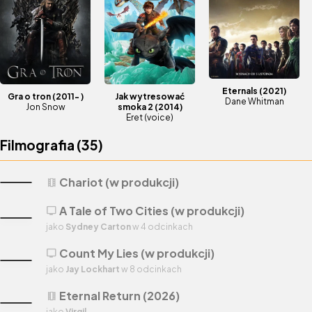
Eternals
(2021)
Gra o tron
(2011- )
Jak wytresować
Dane Whitman
Jon Snow
smoka 2
(2014)
Eret (voice)
Filmografia (
35
)
Chariot (w produkcji)
theaters
A Tale of Two Cities (w produkcji)
tv
jako
Sydney Carton
w 4 odcinkach
Count My Lies (w produkcji)
tv
jako
Jay Lockhart
w 8 odcinkach
Eternal Return (2026)
theaters
jako
Virgil