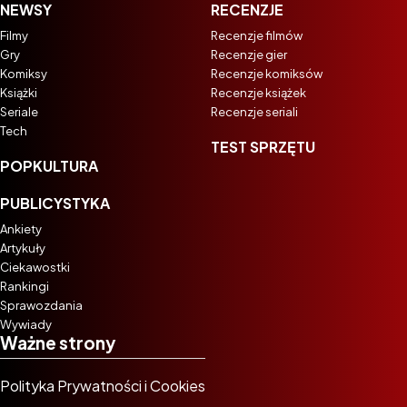
NEWSY
RECENZJE
Filmy
Recenzje filmów
Gry
Recenzje gier
Komiksy
Recenzje komiksów
Książki
Recenzje książek
Seriale
Recenzje seriali
Tech
TEST SPRZĘTU
POPKULTURA
PUBLICYSTYKA
Ankiety
Artykuły
Ciekawostki
Rankingi
Sprawozdania
Wywiady
Ważne strony
Polityka Prywatności i Cookies