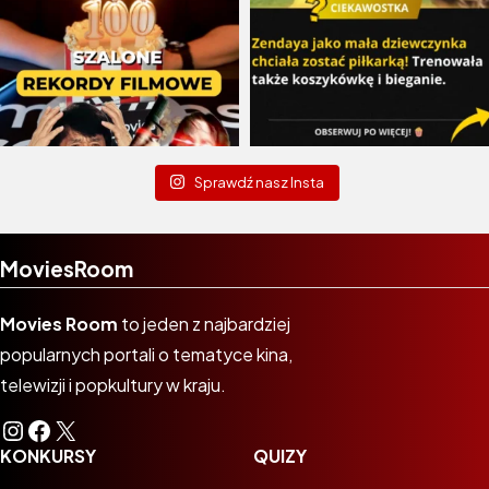
Sprawdź nasz Insta
MoviesRoom
Movies Room
to jeden z najbardziej
popularnych portali o tematyce kina,
telewizji i popkultury w kraju.
Instagram
Facebook
X
KONKURSY
QUIZY