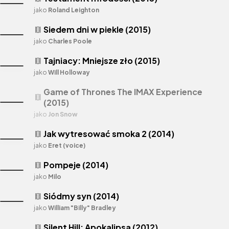
jako
Roland Leighton
Siedem dni w piekle (2015)
theaters
jako
Charles Poole
Tajniacy: Mniejsze zło (2015)
theaters
jako
Will Holloway
Game of Thrones The IMAX Experience
theaters
(2015)
jako
Jon Snow
Jak wytresować smoka 2 (2014)
theaters
jako
Eret (voice)
Pompeje (2014)
theaters
jako
Milo
Siódmy syn (2014)
theaters
jako
William "Billy" Bradley
Silent Hill: Apokalipsa (2012)
theaters