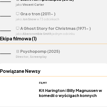
jako
Vincent Carter
Gra o tron (2011- )
tv
jako
Jon Snow
w 73 odcinkach
A Ghost Story for Christmas (1971- )
tv
jako
Abercrombie Smith
jednym odcinku
Ekipa filmowa (
1
)
Psychopomp (2025)
theaters
Director, Screenplay
Powiązane Newsy
FILMY
Kit Harington i Billy Magnussen w
komedii o wyścigach konnych