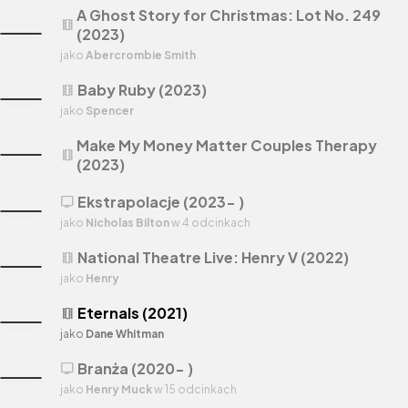
A Ghost Story for Christmas: Lot No. 249
theaters
(2023)
jako
Abercrombie Smith
Baby Ruby (2023)
theaters
jako
Spencer
Make My Money Matter Couples Therapy
theaters
(2023)
Ekstrapolacje (2023- )
tv
jako
Nicholas Bilton
w 4 odcinkach
National Theatre Live: Henry V (2022)
theaters
jako
Henry
Eternals (2021)
theaters
jako
Dane Whitman
Branża (2020- )
tv
jako
Henry Muck
w 15 odcinkach