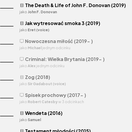
The Death & Life of John F. Donovan (2019)
theaters
jako
John F. Donovan
Jak wytresować smoka 3 (2019)
theaters
jako
Eret (voice)
Nowoczesna miłość (2019- )
tv
jako
Michael
jednym odcinku
Criminal: Wielka Brytania (2019- )
tv
jako
Alex
jednym odcinku
Zog (2018)
theaters
jako
Sir Gadabout (voice)
Spisek prochowy (2017- )
tv
jako
Robert Catesby
w 3 odcinkach
Wendeta (2016)
theaters
jako
Samuel
Testament młodości (2015)
theaters