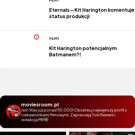
FILMY
Eternals – Kit Harington komentuje
status produkcji
FILMY
Kit Harington potencjalnym
Batmanem?!
moviesroom.pl
Jest Was już ponad 110.000! Obserwuj największy profil z
ciekawostkami filmowymi. Zapraszają Tom Rewers i
redakcja MR