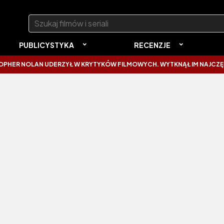
Szukaj:
PUBLICYSTYKA
RECENZJE
OLAN UDERZYŁ W KRYTYKÓW FILMOWYCH. WYTKNĄŁ IM NAJCZĘSTSZY B