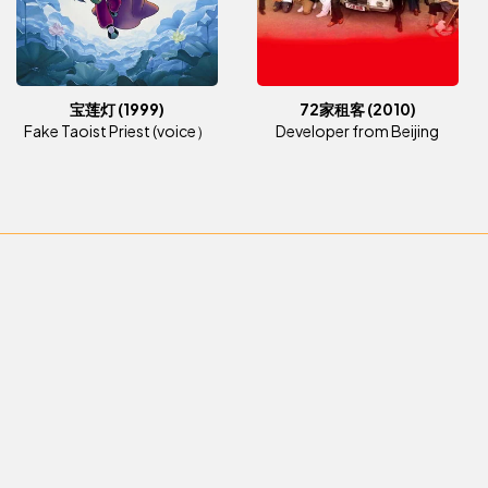
宝莲灯
(1999)
72家租客
(2010)
Fake Taoist Priest (voice）
Developer from Beijing