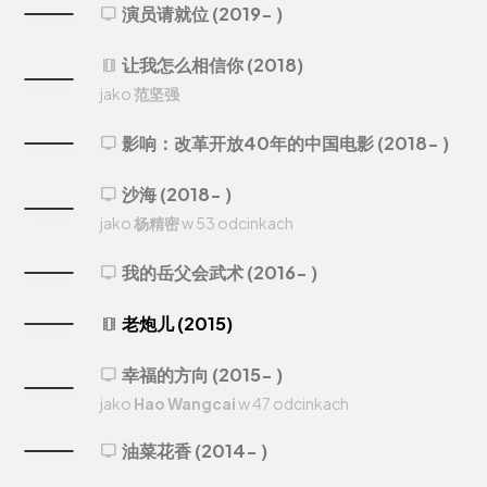
演员请就位 (2019- )
tv
让我怎么相信你 (2018)
theaters
jako
范坚强
影响：改革开放40年的中国电影 (2018- )
tv
沙海 (2018- )
tv
jako
杨精密
w 53 odcinkach
我的岳父会武术 (2016- )
tv
老炮儿 (2015)
theaters
幸福的方向 (2015- )
tv
jako
Hao Wangcai
w 47 odcinkach
油菜花香 (2014- )
tv