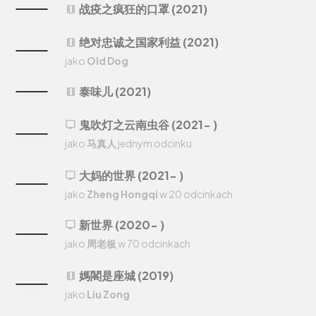
战疫之疯狂的口罩 (2021)
theaters
绝对忠诚之国家利益 (2021)
theaters
jako
Old Dog
泰味儿 (2021)
theaters
鬼吹灯之云南虫谷 (2021- )
tv
jako
马真人
jednym odcinku
大妈的世界 (2021- )
tv
jako
Zheng Hongqi
w 20 odcinkach
新世界 (2020- )
tv
jako
周老板
w 70 odcinkach
媽閣是座城 (2019)
theaters
jako
Liu Zong