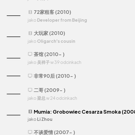
72家租客 (2010)
theaters
jako
Developer from Beijing
大玩家 (2010)
theaters
jako
Oligarch's cousin
茶馆 (2010- )
tv
jako
吴祥子
w 39 odcinkach
非常90后 (2010- )
tv
二哥 (2009- )
tv
jako
梁总
w 24 odcinkach
Mumia: Grobowiec Cesarza Smoka (200
theaters
jako
Li Zhou
不谈爱情 (2007- )
tv