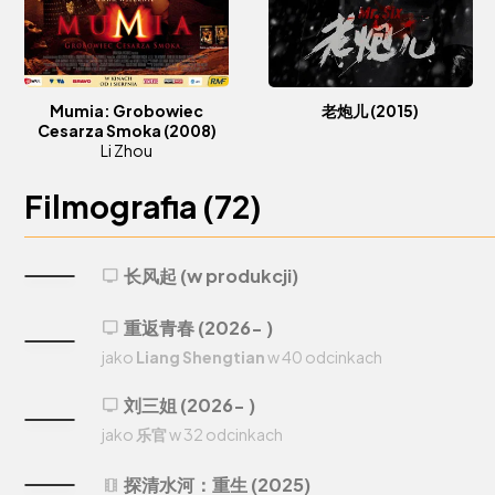
Mumia: Grobowiec
老炮儿
(2015)
Cesarza Smoka
(2008)
Li Zhou
Filmografia (
72
)
长风起 (w produkcji)
tv
重返青春 (2026- )
tv
jako
Liang Shengtian
w 40 odcinkach
刘三姐 (2026- )
tv
jako
乐官
w 32 odcinkach
探清水河：重生 (2025)
theaters