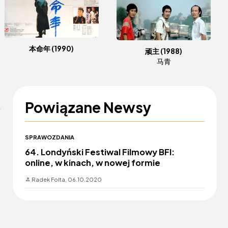
本命年
(1990)
顽主
(1988)
马青
Powiązane Newsy
SPRAWOZDANIA
64. Londyński Festiwal Filmowy BFI:
online, w kinach, w nowej formie
Radek Folta,
06.10.2020