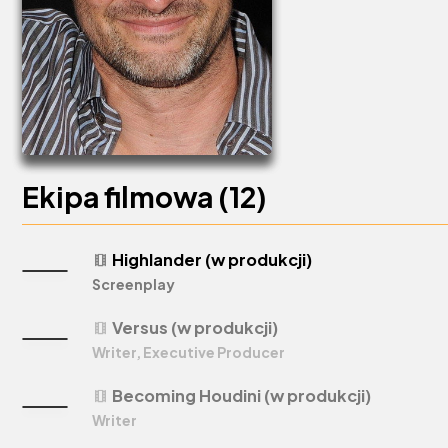
Ekipa filmowa (
12
)
Highlander (w produkcji)
theaters
Screenplay
Versus (w produkcji)
theaters
Writer, Executive Producer
Becoming Houdini (w produkcji)
theaters
Writer