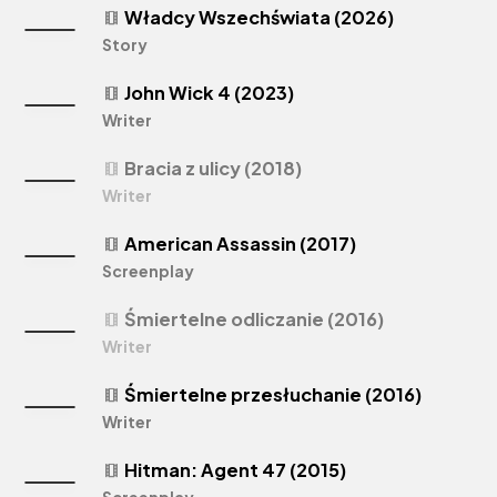
Władcy Wszechświata (2026)
theaters
Story
John Wick 4 (2023)
theaters
Writer
Bracia z ulicy (2018)
theaters
Writer
American Assassin (2017)
theaters
Screenplay
Śmiertelne odliczanie (2016)
theaters
Writer
Śmiertelne przesłuchanie (2016)
theaters
Writer
Hitman: Agent 47 (2015)
theaters