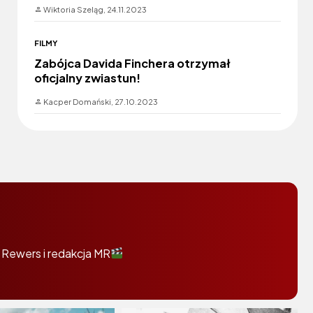
Wiktoria Szeląg,
24.11.2023
FILMY
Zabójca Davida Finchera otrzymał
oficjalny zwiastun!
Kacper Domański,
27.10.2023
 Rewers i redakcja MR