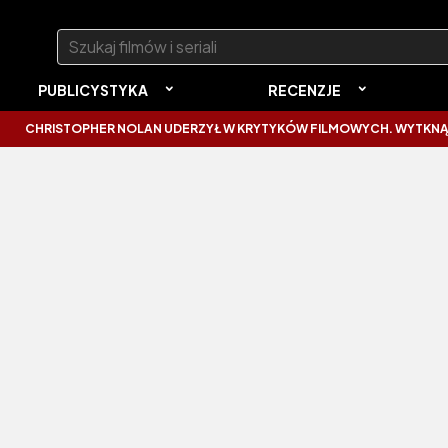
Szukaj:
PUBLICYSTYKA
RECENZJE
RISTOPHER NOLAN UDERZYŁ W KRYTYKÓW FILMOWYCH. WYTKNĄŁ IM NA