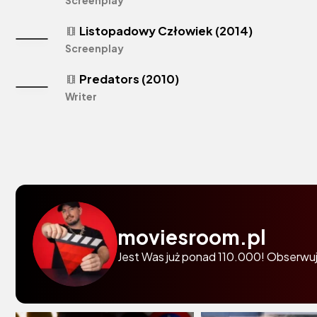
Screenplay
Listopadowy Człowiek (2014)
theaters
Screenplay
Predators (2010)
theaters
Writer
moviesroom.pl
Jest Was już ponad 110.000! Obserwuj 