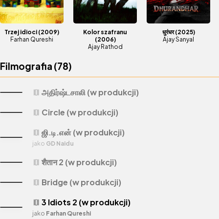
Trzej idioci
(2009)
Kolor szafranu
धुरंधर
(2025)
Farhan Qureshi
(2006)
Ajay Sanyal
Ajay Rathod
Filmografia (
78
)
அதிர்ஷ்டசாலி (w produkcji)
theaters
Circle (w produkcji)
theaters
ஜி.டி.என் (w produkcji)
theaters
jako
GD Naidu
शैतान 2 (w produkcji)
theaters
Bridge (w produkcji)
theaters
3 Idiots 2 (w produkcji)
theaters
jako
Farhan Qureshi