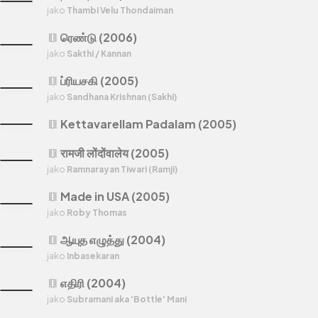
jako
Thambi Velu Thondaiman
ரெண்டு (2006)
theaters
jako
Sakthi / Kannan
ப்ரியசகி (2005)
theaters
jako
Sandhana Krishnan (Sakhi)
Kettavarellam Padalam (2005)
theaters
रामजी लोंदोंवालेय (2005)
theaters
jako
Ramnarayan Tiwari (Ramji)
Made in USA (2005)
theaters
jako
Roby Thomas
ஆயுத எழுத்து (2004)
theaters
jako
Inbasekaran
எதிரி (2004)
theaters
jako
Subramani aka 'Bottle' Mani