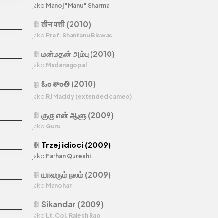
jako
Manoj "Manu" Sharma
तीन पत्ती (2010)
theaters
jako
Prof. Shantanu Biswas
மன்மதன் அம்பு (2010)
theaters
jako
Madanagopal
ఓం శాంతి (2010)
theaters
jako
RJ Maddy (extended cameo)
குரு என் ஆளு (2009)
theaters
jako
Guru
Trzej idioci (2009)
theaters
jako
Farhan Qureshi
யாவரும் நலம் (2009)
theaters
jako
Manohar
Sikandar (2009)
theaters
jako
Lt. Col. Rajesh Rao