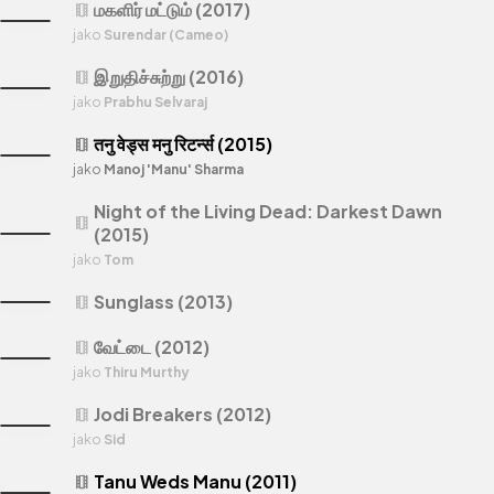
மகளிர் மட்டும் (2017)
theaters
jako
Surendar (Cameo)
இறுதிச்சுற்று (2016)
theaters
jako
Prabhu Selvaraj
तनु वेड्स मनु रिटर्न्स (2015)
theaters
jako
Manoj 'Manu' Sharma
Night of the Living Dead: Darkest Dawn
theaters
(2015)
jako
Tom
Sunglass (2013)
theaters
வேட்டை (2012)
theaters
jako
Thiru Murthy
Jodi Breakers (2012)
theaters
jako
Sid
Tanu Weds Manu (2011)
theaters