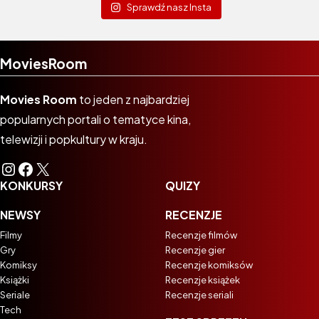
Sprawdź nasz Insta
MoviesRoom
Movies Room
to jeden z najbardziej
popularnych portali o tematyce kina,
telewizji i popkultury w kraju.
Instagram
Facebook
X
KONKURSY
QUIZY
NEWSY
RECENZJE
Filmy
Recenzje filmów
Gry
Recenzje gier
Komiksy
Recenzje komiksów
Książki
Recenzje książek
Seriale
Recenzje seriali
Tech