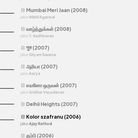
Mumbai Meri Jaan (2008)
theaters
jako
Nikhil Agarwal
வாழ்த்துக்கள் (2008)
theaters
jako
T. Kadhiravan
गुरु (2007)
theaters
jako
Shyam Saxena
ஆரியா (2007)
theaters
jako
Aarya
எவனோ ஒருவன் (2007)
theaters
jako
Sridhar Vasudevan
Delhii Heights (2007)
theaters
Kolor szafranu (2006)
theaters
jako
Ajay Rathod
தம்பி (2006)
theaters