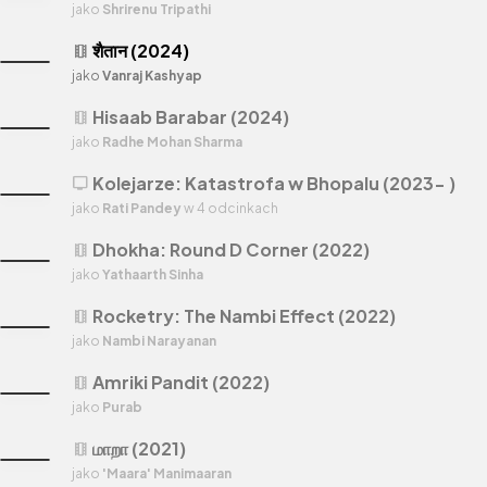
jako
Shrirenu Tripathi
शैतान (2024)
theaters
jako
Vanraj Kashyap
Hisaab Barabar (2024)
theaters
jako
Radhe Mohan Sharma
Kolejarze: Katastrofa w Bhopalu (2023- )
tv
jako
Rati Pandey
w 4 odcinkach
Dhokha: Round D Corner (2022)
theaters
jako
Yathaarth Sinha
Rocketry: The Nambi Effect (2022)
theaters
jako
Nambi Narayanan
Amriki Pandit (2022)
theaters
jako
Purab
மாறா (2021)
theaters
jako
'Maara' Manimaaran