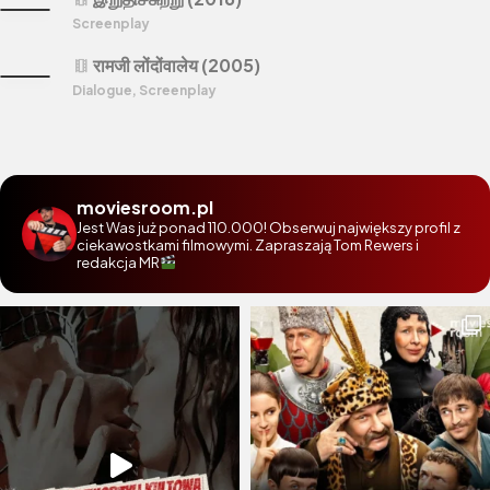
Screenplay
रामजी लोंदोंवालेय (2005)
theaters
Dialogue, Screenplay
moviesroom.pl
Jest Was już ponad 110.000! Obserwuj największy profil z
ciekawostkami filmowymi. Zapraszają Tom Rewers i
redakcja MR