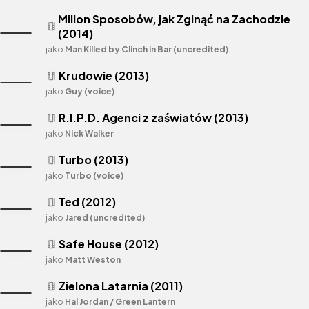
Milion Sposobów, jak Zginąć na Zachodzie
theaters
(2014)
jako
Man Killed by Clinch in Bar (uncredited)
Krudowie (2013)
theaters
jako
Guy (voice)
R.I.P.D. Agenci z zaświatów (2013)
theaters
jako
Nick Walker
Turbo (2013)
theaters
jako
Turbo (voice)
Ted (2012)
theaters
jako
Jared (uncredited)
Safe House (2012)
theaters
jako
Matt Weston
Zielona Latarnia (2011)
theaters
jako
Hal Jordan / Green Lantern