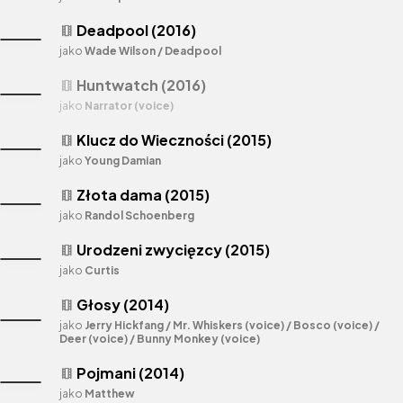
Deadpool (2016)
theaters
jako
Wade Wilson / Deadpool
Huntwatch (2016)
theaters
jako
Narrator (voice)
Klucz do Wieczności (2015)
theaters
jako
Young Damian
Złota dama (2015)
theaters
jako
Randol Schoenberg
Urodzeni zwycięzcy (2015)
theaters
jako
Curtis
Głosy (2014)
theaters
jako
Jerry Hickfang / Mr. Whiskers (voice) / Bosco (voice) /
Deer (voice) / Bunny Monkey (voice)
Pojmani (2014)
theaters
jako
Matthew