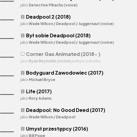
jako
Detective Pikachu (voice)
Deadpool 2 (2018)
theaters
jako
Wade Wilson / Deadpool / Juggernaut (voice)
Był sobie Deadpool (2018)
theaters
jako
Wade Wilson / Deadpool / Juggernaut (voice)
Corner Gas Animated (2018- )
tv
jako
Ryan Reynolds (voice)
jednym odcinku
Bodyguard Zawodowiec (2017)
theaters
jako
Michael Bryce
Life (2017)
theaters
jako
Rory Adams
Deadpool: No Good Deed (2017)
theaters
jako
Wade Wilson / Deadpool
Umysł przestępcy (2016)
theaters
jako
Bill Pope