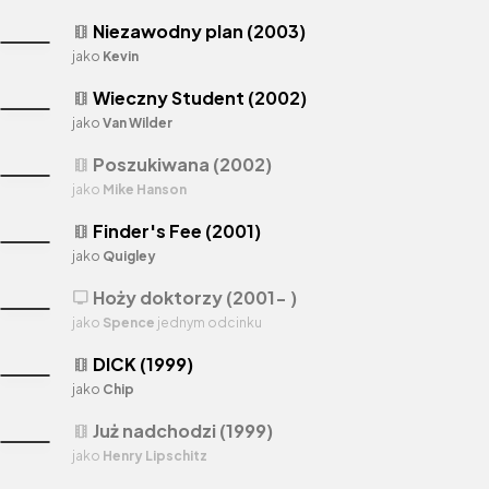
Niezawodny plan (2003)
theaters
jako
Kevin
Wieczny Student (2002)
theaters
jako
Van Wilder
Poszukiwana (2002)
theaters
jako
Mike Hanson
Finder's Fee (2001)
theaters
jako
Quigley
Hoży doktorzy (2001- )
tv
jako
Spence
jednym odcinku
DICK (1999)
theaters
jako
Chip
Już nadchodzi (1999)
theaters
jako
Henry Lipschitz