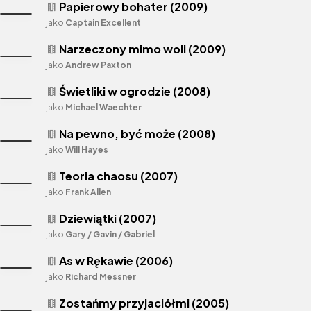
Papierowy bohater (2009)
theaters
jako
Captain Excellent
Narzeczony mimo woli (2009)
theaters
jako
Andrew Paxton
Świetliki w ogrodzie (2008)
theaters
jako
Michael Waechter
Na pewno, być może (2008)
theaters
jako
Will Hayes
Teoria chaosu (2007)
theaters
jako
Frank Allen
Dziewiątki (2007)
theaters
jako
Gary / Gavin / Gabriel
As w Rękawie (2006)
theaters
jako
Richard Messner
Zostańmy przyjaciółmi (2005)
theaters