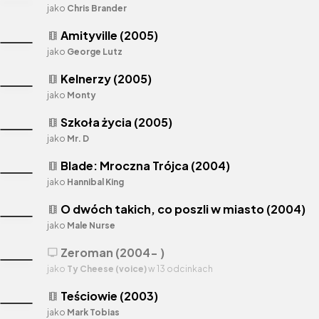
jako
Chris Brander
Amityville (2005)
theaters
jako
George Lutz
Kelnerzy (2005)
theaters
jako
Monty
Szkoła życia (2005)
theaters
jako
Mr. D
Blade: Mroczna Trójca (2004)
theaters
jako
Hannibal King
O dwóch takich, co poszli w miasto (2004)
theaters
jako
Male Nurse
Zeroman (2004- )
tv
jako
Ty Cheese (voice)
w 13 odcinkach
Teściowie (2003)
theaters
jako
Mark Tobias