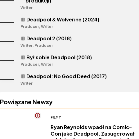
produkcji)
Writer
Deadpool & Wolverine (2024)
theaters
Producer, Writer
Deadpool 2 (2018)
theaters
Writer, Producer
Był sobie Deadpool (2018)
theaters
Producer, Writer
Deadpool: No Good Deed (2017)
theaters
Writer
Powiązane Newsy
FILMY
Ryan Reynolds wpadł na Comic-
Con jako Deadpool. Zasugerował