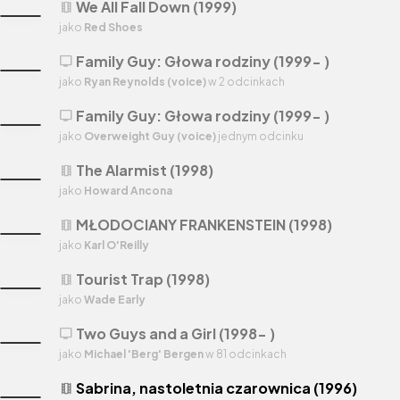
We All Fall Down (1999)
theaters
jako
Red Shoes
Family Guy: Głowa rodziny (1999- )
tv
jako
Ryan Reynolds (voice)
w 2 odcinkach
Family Guy: Głowa rodziny (1999- )
tv
jako
Overweight Guy (voice)
jednym odcinku
The Alarmist (1998)
theaters
jako
Howard Ancona
MŁODOCIANY FRANKENSTEIN (1998)
theaters
jako
Karl O'Reilly
Tourist Trap (1998)
theaters
jako
Wade Early
Two Guys and a Girl (1998- )
tv
jako
Michael 'Berg' Bergen
w 81 odcinkach
Sabrina, nastoletnia czarownica (1996)
theaters