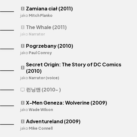
Zamiana ciał (2011)
theaters
jako
Mitch Planko
The Whale (2011)
theaters
jako
Narrator
Pogrzebany (2010)
theaters
jako
Paul Conroy
Secret Origin: The Story of DC Comics
theaters
(2010)
jako
Narrator (voice)
런닝맨 (2010- )
tv
X-Men Geneza: Wolverine (2009)
theaters
jako
Wade Wilson
Adventureland (2009)
theaters
jako
Mike Connell