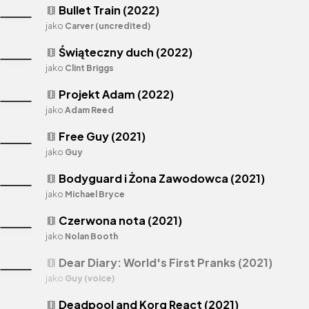
Bullet Train (2022)
theaters
jako
Carver (uncredited)
Świąteczny duch (2022)
theaters
jako
Clint Briggs
Projekt Adam (2022)
theaters
jako
Adam Reed
Free Guy (2021)
theaters
jako
Guy
Bodyguard i Żona Zawodowca (2021)
theaters
jako
Michael Bryce
Czerwona nota (2021)
theaters
jako
Nolan Booth
Dear Diary: World's First Pranks (2021)
theaters
jako
Guy (voice)
Deadpool and Korg React (2021)
theaters