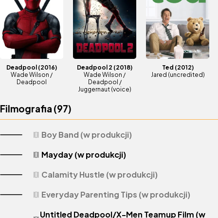
Deadpool
(2016)
Deadpool 2
(2018)
Ted
(2012)
Wade Wilson /
Wade Wilson /
Jared (uncredited)
Deadpool
Deadpool /
Juggernaut (voice)
Filmografia (
97
)
Boy Band (w produkcji)
theaters
Mayday (w produkcji)
theaters
Calamity Hustle (w produkcji)
theaters
Everyday Parenting Tips (w produkcji)
theaters
Untitled Deadpool/X-Men Teamup Film (w