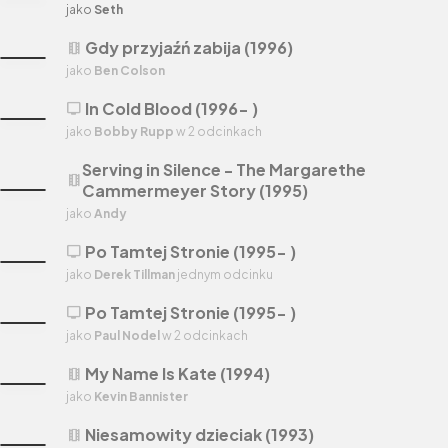
jako
Seth
Gdy przyjaźń zabija (1996)
theaters
jako
Ben Colson
In Cold Blood (1996- )
tv
jako
Bobby Rupp
w 2 odcinkach
Serving in Silence - The Margarethe
theaters
Cammermeyer Story (1995)
jako
Andy
Po Tamtej Stronie (1995- )
tv
jako
Derek Tillman
jednym odcinku
Po Tamtej Stronie (1995- )
tv
jako
Paul Nodel
w 2 odcinkach
My Name Is Kate (1994)
theaters
jako
Kevin Bannister
Niesamowity dzieciak (1993)
theaters