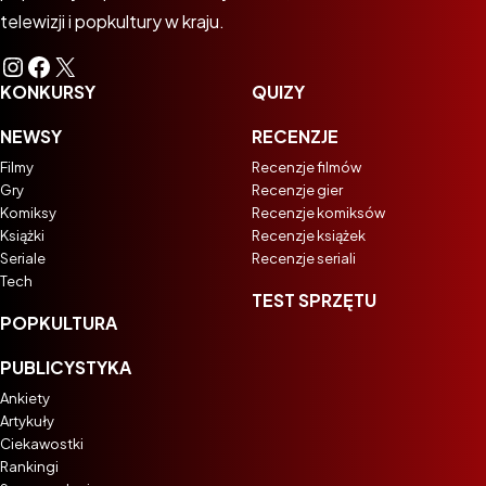
telewizji i popkultury w kraju.
Instagram
Facebook
X
KONKURSY
QUIZY
NEWSY
RECENZJE
Filmy
Recenzje filmów
Gry
Recenzje gier
Komiksy
Recenzje komiksów
Książki
Recenzje książek
Seriale
Recenzje seriali
Tech
TEST SPRZĘTU
POPKULTURA
PUBLICYSTYKA
Ankiety
Artykuły
Ciekawostki
Rankingi