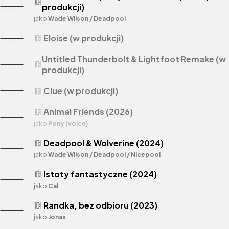
theaters
produkcji)
jako
Wade Wilson / Deadpool
Eloise (w produkcji)
theaters
Untitled Thunderbolt & Lightfoot Remake (w
theaters
produkcji)
Clue (w produkcji)
theaters
Animal Friends (2026)
theaters
jako
Pony (voice)
Deadpool & Wolverine (2024)
theaters
jako
Wade Wilson / Deadpool / Nicepool
Istoty fantastyczne (2024)
theaters
jako
Cal
Randka, bez odbioru (2023)
theaters
jako
Jonas