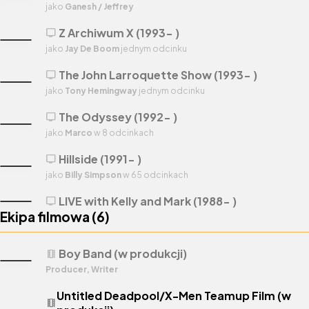
jako
Ganesh / Jeffrey
Z Archiwum X (1993- )
tv
jako
Jay De Boom
jednym odcinku
The John Larroquette Show (1993- )
tv
jako
Tony Hemingway
jednym odcinku
The Odyssey (1992- )
tv
jako
Marco
w 8 odcinkach
Hillside (1991- )
tv
jako
Billy Simpson
w 65 odcinkach
LIVE with Kelly and Mark (1988- )
tv
Ekipa filmowa (
6
)
Boy Band (w produkcji)
theaters
Producer, Writer
Untitled Deadpool/X-Men Teamup Film (w
theaters