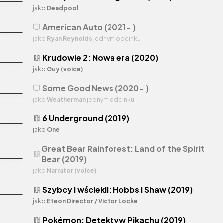
jako
Deadpool
American Auto (2021- )
tv
jako
Ryan Reynolds
jednym odcinku
Krudowie 2: Nowa era (2020)
theaters
jako
Guy (voice)
Some Good News (2020- )
tv
jako
Weatherman
jednym odcinku
6 Underground (2019)
theaters
jako
One
Great Bear Rainforest: Land of the Spirit
theaters
Bear (2019)
jako
Narrator (voice)
Szybcy i wściekli: Hobbs i Shaw (2019)
theaters
jako
Eteon Director / Victor Locke
Pokémon: Detektyw Pikachu (2019)
theaters