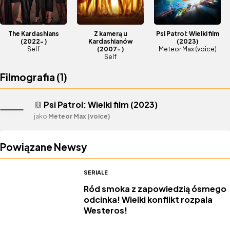
The Kardashians
Z kamerą u
Psi Patrol: Wielki film
(2022- )
Kardashianów
(2023)
Self
(2007- )
Meteor Max (voice)
Self
Filmografia (
1
)
Psi Patrol: Wielki film (2023)
theaters
jako
Meteor Max (voice)
Powiązane Newsy
SERIALE
Ród smoka z zapowiedzią ósmego
odcinka! Wielki konflikt rozpala
Westeros!