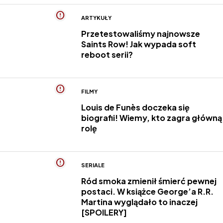
ARTYKUŁY
Przetestowaliśmy najnowsze
Saints Row! Jak wypada soft
reboot serii?
FILMY
Louis de Funès doczeka się
biografii! Wiemy, kto zagra główną
rolę
SERIALE
Ród smoka zmienił śmierć pewnej
postaci. W książce George’a R.R.
Martina wyglądało to inaczej
[SPOILERY]