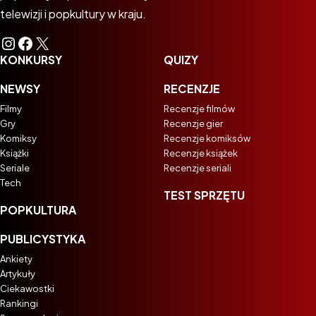
telewizji i popkultury w kraju.
Instagram
Facebook
X
KONKURSY
QUIZY
NEWSY
RECENZJE
Filmy
Recenzje filmów
Gry
Recenzje gier
Komiksy
Recenzje komiksów
Książki
Recenzje książek
Seriale
Recenzje seriali
Tech
TEST SPRZĘTU
POPKULTURA
PUBLICYSTYKA
Ankiety
Artykuły
Ciekawostki
Rankingi