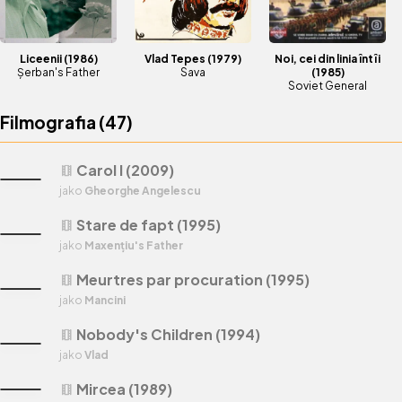
Liceenii
(1986)
Vlad Tepes
(1979)
Noi, cei din linia întîi
Șerban's Father
Sava
(1985)
Soviet General
Filmografia (
47
)
Carol I (2009)
theaters
jako
Gheorghe Angelescu
Stare de fapt (1995)
theaters
jako
Maxențiu's Father
Meurtres par procuration (1995)
theaters
jako
Mancini
Nobody's Children (1994)
theaters
jako
Vlad
Mircea (1989)
theaters