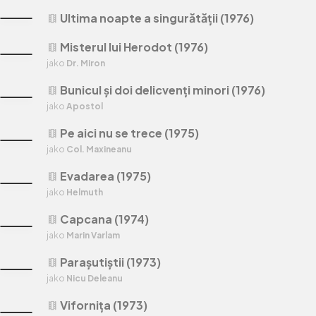
Ultima noapte a singurătății (1976)
theaters
Misterul lui Herodot (1976)
theaters
jako
Dr. Miron
Bunicul și doi delicvenți minori (1976)
theaters
jako
Apostol
Pe aici nu se trece (1975)
theaters
jako
Col. Maxineanu
Evadarea (1975)
theaters
jako
Helmuth
Capcana (1974)
theaters
jako
Marin Varlam
Parașutiștii (1973)
theaters
jako
Nicu Deleanu
Vifornița (1973)
theaters