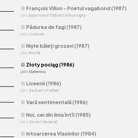
François Villon - Poetul vagabond (1987)
theaters
jako
Episcopul Thibaut d'Aussigny
Pădurea de fagi (1987)
theaters
jako
Colonel
Niște băieți grozavi (1987)
theaters
jako
Buzilă
Złoty pociąg (1986)
theaters
jako
Gafencu
Liceenii (1986)
theaters
jako
Șerban's Father
Vară sentimentală (1986)
theaters
Noi, cei din linia întîi (1985)
theaters
jako
Soviet General
Intoarcerea Vlasinilor (1984)
theaters