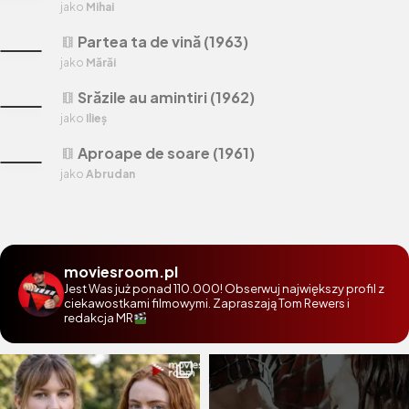
jako
Mihai
Partea ta de vină (1963)
theaters
jako
Mărăi
Srăzile au amintiri (1962)
theaters
jako
Ilieș
Aproape de soare (1961)
theaters
jako
Abrudan
moviesroom.pl
Jest Was już ponad 110.000! Obserwuj największy profil z
ciekawostkami filmowymi. Zapraszają Tom Rewers i
redakcja MR