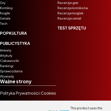
Gry
Recenzje gier
Komiksy
Recenzje komiksów
Książki
Recenzje książek
Seriale
Recenzje seriali
Tech
TEST SPRZĘTU
POPKULTURA
PUBLICYSTYKA
Ankiety
Artykuły
Ciekawostki
Rankingi
Sprawozdania
Wywiady
Ważne strony
Polityka Prywatności i Cookies
This product uses the