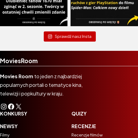
Sprawdź nasz Insta
MoviesRoom
Movies Room
to jeden z najbardziej
popularnych portali o tematyce kina,
telewizji i popkultury w kraju.
Instagram
Facebook
X
KONKURSY
QUIZY
NEWSY
RECENZJE
Filmy
Recenzje filmów