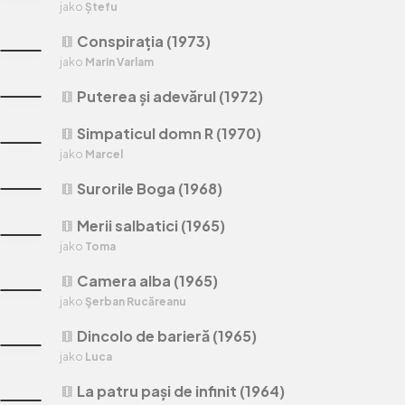
jako
Ștefu
Conspirația (1973)
theaters
jako
Marin Varlam
Puterea și adevărul (1972)
theaters
Simpaticul domn R (1970)
theaters
jako
Marcel
Surorile Boga (1968)
theaters
Merii salbatici (1965)
theaters
jako
Toma
Camera alba (1965)
theaters
jako
Şerban Rucăreanu
Dincolo de barieră (1965)
theaters
jako
Luca
La patru pași de infinit (1964)
theaters