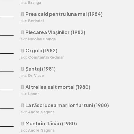
jako
Branga
Prea cald pentru luna mai (1984)
theaters
jako
Berindei
Plecarea Vlașinilor (1982)
theaters
jako
Nicolae Branga
Orgolii (1982)
theaters
jako
Constantin Redman
Șantaj (1981)
theaters
jako
Dr. Vlase
Al treilea salt mortal (1980)
theaters
jako
Löser
La răscrucea marilor furtuni (1980)
theaters
jako
Andrei Șaguna
Munții în flăcări (1980)
theaters
jako
Andrei Șaguna