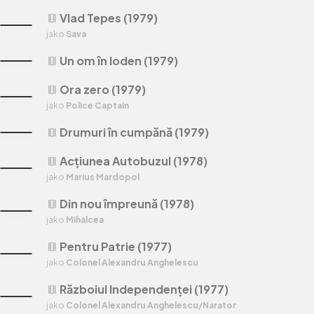
Vlad Tepes (1979)
theaters
jako
Sava
Un om în loden (1979)
theaters
Ora zero (1979)
theaters
jako
Police Captain
Drumuri în cumpănă (1979)
theaters
Acțiunea Autobuzul (1978)
theaters
jako
Marius Mardopol
Din nou împreună (1978)
theaters
jako
Mihalcea
Pentru Patrie (1977)
theaters
jako
Colonel Alexandru Anghelescu
Războiul Independenței (1977)
theaters
jako
Colonel Alexandru Anghelescu/Narator