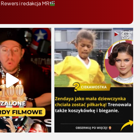
 Rewers i redakcja MR