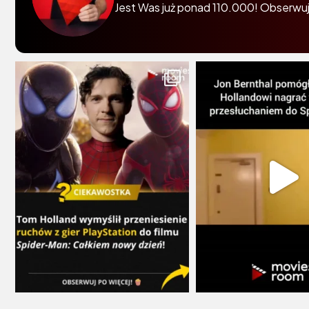
Jest Was już ponad 110.000! Obserwuj 