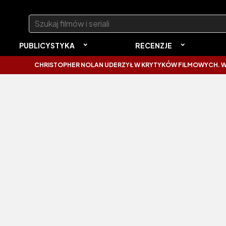
Szukaj:
PUBLICYSTYKA
RECENZJE
CHRISTOPHER NOLAN UDERZYŁ W KRYTYKÓW FILMOWYCH. WYTKNĄ