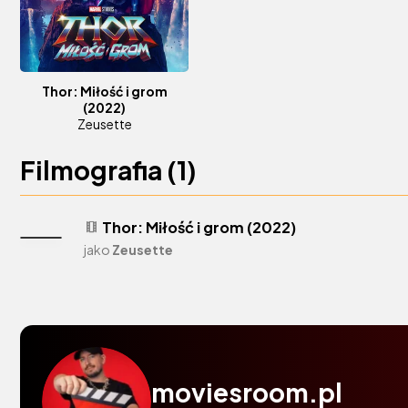
Thor: Miłość i grom
(2022)
Zeusette
Filmografia (
1
)
Thor: Miłość i grom (2022)
theaters
jako
Zeusette
moviesroom.pl