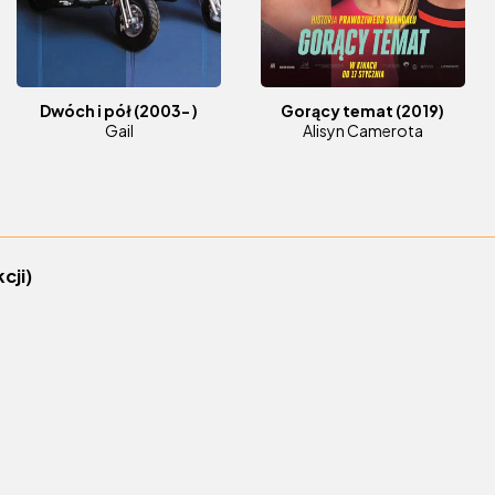
Dwóch i pół
(2003- )
Gorący temat
(2019)
Gail
Alisyn Camerota
cji)