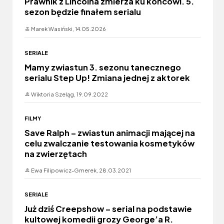
Prawnik z Lincolna zmierza ku końcowi. 5.
sezon będzie finałem serialu
Marek Wasiński,
14.05.2026
SERIALE
Mamy zwiastun 3. sezonu tanecznego
serialu Step Up! Zmiana jednej z aktorek
Wiktoria Szeląg,
19.09.2022
FILMY
Save Ralph – zwiastun animacji mającej na
celu zwalczanie testowania kosmetyków
na zwierzętach
Ewa Filipowicz-Gmerek,
28.03.2021
SERIALE
Już dziś Creepshow – serial na podstawie
kultowej komedii grozy George’a R.