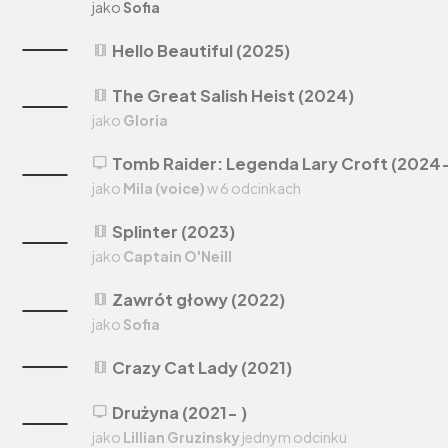
jako
Sofia
Hello Beautiful (2025)
theaters
The Great Salish Heist (2024)
theaters
jako
Gloria
Tomb Raider: Legenda Lary Croft (2024-
tv
jako
Mila (voice)
w 6 odcinkach
Splinter (2023)
theaters
jako
Captain O'Neill
Zawrót głowy (2022)
theaters
jako
Sofia
Crazy Cat Lady (2021)
theaters
Drużyna (2021- )
tv
jako
Lillian Gruzinsky
jednym odcinku