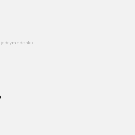
)
jednym odcinku
)