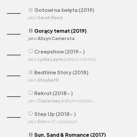
Gotowi na święta (2019)
theaters
jako
Sarah Reed
Gorący temat (2019)
theaters
jako
Alisyn Camerota
Creepshow (2019- )
tv
jako
Lydia Layne
jednym odcinku
Bedtime Story (2018)
theaters
jako
Elizabeth
Rekrut (2018- )
tv
jako
Claire Ivey
jednym odcinku
Step Up (2018- )
tv
jako
Erin
w 10 odcinkach
Sun, Sand & Romance (2017)
theaters