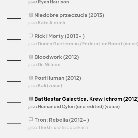
jako
Ryan Harrison
Niedobre przeczucia (2013)
theaters
jako
Kate Aldrich
Rick i Morty (2013- )
tv
jako
Donna Gueterman / Federation Robot (voice
Bloodwork (2012)
theaters
jako
Dr. Wilcox
PostHuman (2012)
theaters
jako
Kali (voice)
Battlestar Galactica. Krew i chrom (2012
theaters
jako
Humanoid Cylon (uncredited) (voice)
Tron: Rebelia (2012- )
tv
jako
The Grid
w 18 odcinkach