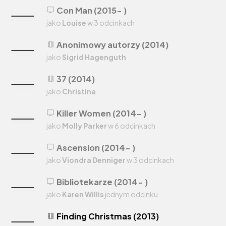
Con Man (2015- )
tv
jako
Louise
w 3 odcinkach
Anonimowy autorzy (2014)
theaters
jako
Sigrid Hagenguth
37 (2014)
theaters
jako
Christina
Killer Women (2014- )
tv
jako
Molly Parker
w 6 odcinkach
Ascension (2014- )
tv
jako
Viondra Denniger
w 3 odcinkach
Bibliotekarze (2014- )
tv
jako
Karen Willis
jednym odcinku
Finding Christmas (2013)
theaters