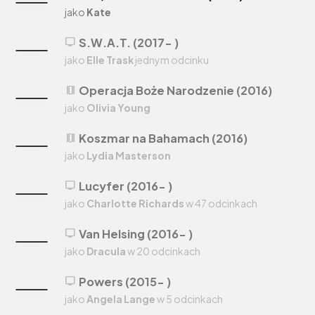
jako
Kate
S.W.A.T. (2017- )
tv
jako
Elle Trask
jednym odcinku
Operacja Boże Narodzenie (2016)
theaters
jako
Olivia Young
Koszmar na Bahamach (2016)
theaters
jako
Lydia Masterson
Lucyfer (2016- )
tv
jako
Charlotte Richards
w 47 odcinkach
Van Helsing (2016- )
tv
jako
Dracula
w 20 odcinkach
Powers (2015- )
tv
jako
Angela Lange
w 5 odcinkach