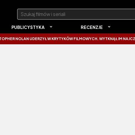
Szukaj:
PUBLICYSTYKA
RECENZJE
NOLAN UDERZYŁ W KRYTYKÓW FILMOWYCH. WYTKNĄŁ IM NAJCZĘSTSZY 