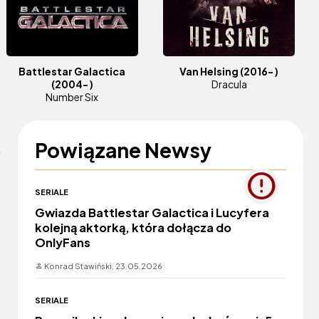
Battlestar Galactica
Van Helsing
(2016- )
(2004- )
Dracula
Number Six
Powiązane Newsy
SERIALE
Gwiazda Battlestar Galactica i Lucyfera
kolejną aktorką, która dołącza do
OnlyFans
Konrad Stawiński,
23.05.2026
SERIALE