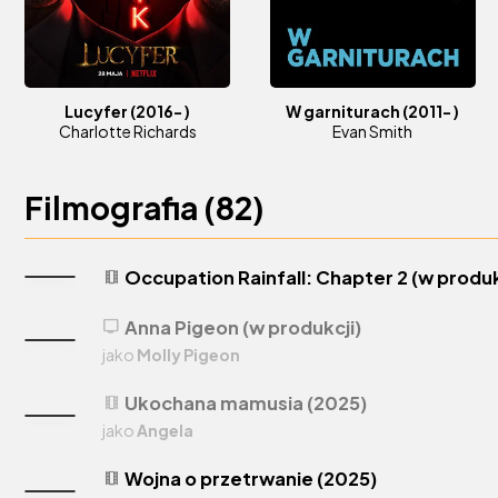
Lucyfer
(2016- )
W garniturach
(2011- )
Charlotte Richards
Evan Smith
Filmografia (
82
)
Occupation Rainfall: Chapter 2 (w produk
theaters
Anna Pigeon (w produkcji)
tv
jako
Molly Pigeon
Ukochana mamusia (2025)
theaters
jako
Angela
Wojna o przetrwanie (2025)
theaters