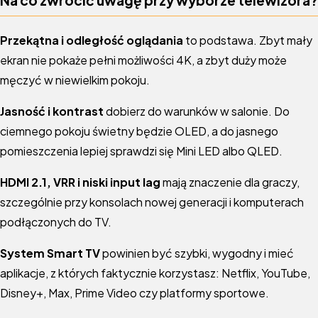
Na co zwrócić uwagę przy wyborze telewizora?
Przekątna i odległość oglądania
to podstawa. Zbyt mały
ekran nie pokaże pełni możliwości 4K, a zbyt duży może
męczyć w niewielkim pokoju.
Jasność i kontrast
dobierz do warunków w salonie. Do
ciemnego pokoju świetny będzie OLED, a do jasnego
pomieszczenia lepiej sprawdzi się Mini LED albo QLED.
HDMI 2.1, VRR i niski input lag
mają znaczenie dla graczy,
szczególnie przy konsolach nowej generacji i komputerach
podłączonych do TV.
System Smart TV
powinien być szybki, wygodny i mieć
aplikacje, z których faktycznie korzystasz: Netflix, YouTube,
Disney+, Max, Prime Video czy platformy sportowe.