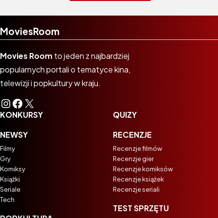
MoviesRoom
Movies Room
to jeden z najbardziej
popularnych portali o tematyce kina,
telewizji i popkultury w kraju.
Instagram
Facebook
X
KONKURSY
QUIZY
NEWSY
RECENZJE
Filmy
Recenzje filmów
Gry
Recenzje gier
Komiksy
Recenzje komiksów
Książki
Recenzje książek
Seriale
Recenzje seriali
Tech
TEST SPRZĘTU