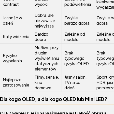
lokalnem
kontrast
wysoki
podświetlenia
wygasza
Dobra, ale
Jasność w
Zwykle
Zwykle b
nie zawsze
dzień
bardzo dobra
dobra
najwyższa
Bardzo
Zależne od
Zależne 
Kąty widzenia
dobre
modelu
modelu
Możliwe przy
długim
Brak
Brak
Ryzyko
wyświetlaniu
typowego
typowe
wypalenia
statycznych
ryzyka OLED
ryzyka 
elementów
Filmy, seriale,
Jasny salon,
Sport, gr
Najlepsze
kino
TV na co
HDR, jas
zastosowanie
domowe
dzień
pomieszc
Dla kogo OLED, a dla kogo QLED lub Mini LED?
OLED wybierz, jeśli najważniejsza jest jakość obrazu