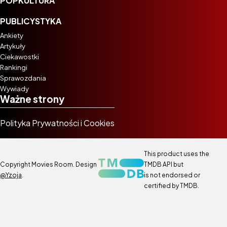
POPKULTURA
PUBLICYSTYKA
Ankiety
Artykuły
Ciekawostki
Rankingi
Sprawozdania
Wywiady
Ważne strony
Polityka Prywatności i Cookies
This product uses the
Copyright Movies Room. Design
TMDB API but
@Yzoja
.
is not endorsed or
certified by TMDB.