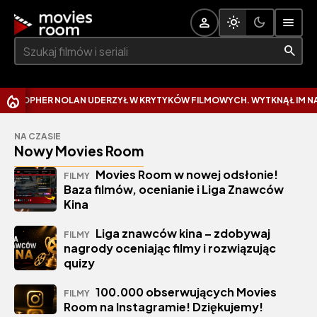
Szukaj:
 NOLAN UDERZYŁ W KRYTYKÓW FILMOWYCH. WYTKNĄŁ IM NAJCZĘSTSZY
NA CZASIE
Nowy Movies Room
Movies Room w nowej odsłonie!
FILMY
Baza filmów, ocenianie i Liga Znawców
Kina
Liga znawców kina – zdobywaj
FILMY
nagrody oceniając filmy i rozwiązując
quizy
100.000 obserwujących Movies
FILMY
Room na Instagramie! Dziękujemy!