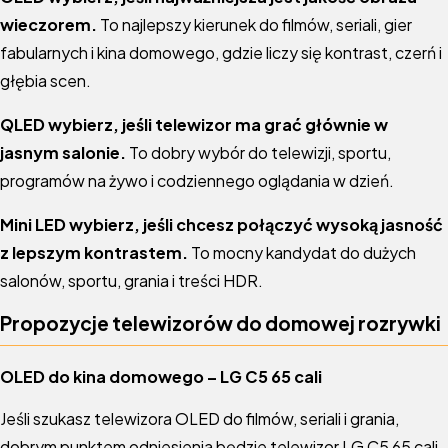
wieczorem.
To najlepszy kierunek do filmów, seriali, gier
fabularnych i kina domowego, gdzie liczy się kontrast, czerń i
głębia scen.
QLED wybierz, jeśli telewizor ma grać głównie w
jasnym salonie.
To dobry wybór do telewizji, sportu,
programów na żywo i codziennego oglądania w dzień.
Mini LED wybierz, jeśli chcesz połączyć wysoką jasność
z lepszym kontrastem.
To mocny kandydat do dużych
salonów, sportu, grania i treści HDR.
Propozycje telewizorów do domowej rozrywki
OLED do kina domowego – LG C5 65 cali
Jeśli szukasz telewizora OLED do filmów, seriali i grania,
dobrym punktem odniesienia będzie
telewizor LG C5 65 cali
.