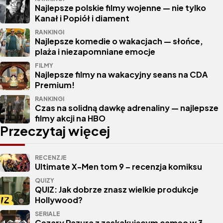
Najlepsze polskie filmy wojenne — nie tylko
Kanał i Popiół i diament
RANKINGI
Najlepsze komedie o wakacjach — słońce,
plaża i niezapomniane emocje
FILMY
Najlepsze filmy na wakacyjny seans na CDA
Premium!
RANKINGI
Czas na solidną dawkę adrenaliny — najlepsze
filmy akcji na HBO
Przeczytaj więcej
RECENZJE
Ultimate X-Men tom 9 – recenzja komiksu
QUIZY
QUIZ: Jak dobrze znasz wielkie produkcje
Hollywood?
SERIALE
Cezary Pazura z zaskakującym cameo w 3.