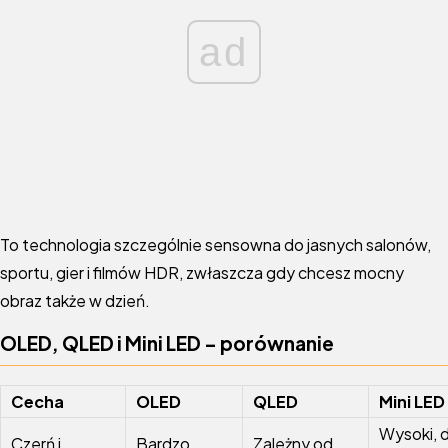
ad
To technologia szczególnie sensowna do jasnych salonów,
sportu, gier i filmów HDR, zwłaszcza gdy chcesz mocny
obraz także w dzień.
OLED, QLED i Mini LED – porównanie
Cecha
OLED
QLED
Mini LED
Wysoki, d
Czerń i
Bardzo
Zależny od