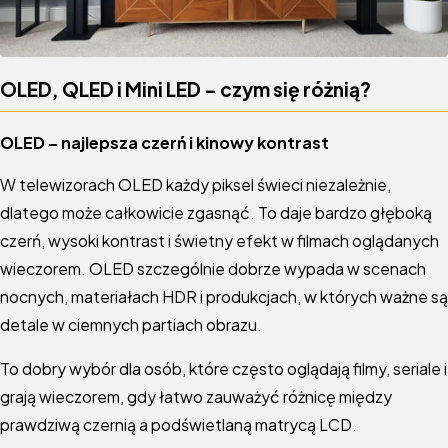
OLED, QLED i Mini LED – czym się różnią?
OLED – najlepsza czerń i kinowy kontrast
W telewizorach OLED każdy piksel świeci niezależnie,
dlatego może całkowicie zgasnąć. To daje bardzo głęboką
czerń, wysoki kontrast i świetny efekt w filmach oglądanych
wieczorem. OLED szczególnie dobrze wypada w scenach
nocnych, materiałach HDR i produkcjach, w których ważne są
detale w ciemnych partiach obrazu.
To dobry wybór dla osób, które często oglądają filmy, seriale i
grają wieczorem, gdy łatwo zauważyć różnicę między
prawdziwą czernią a podświetlaną matrycą LCD.