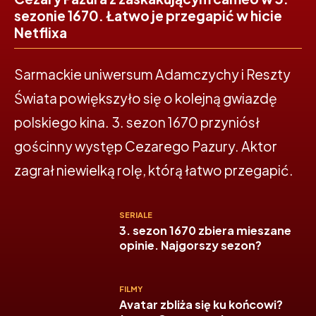
sezonie 1670. Łatwo je przegapić w hicie
Netflixa
Sarmackie uniwersum Adamczychy i Reszty
Świata powiększyło się o kolejną gwiazdę
polskiego kina. 3. sezon 1670 przyniósł
gościnny występ Cezarego Pazury. Aktor
zagrał niewielką rolę, którą łatwo przegapić.
SERIALE
3. sezon 1670 zbiera mieszane
opinie. Najgorszy sezon?
FILMY
Avatar zbliża się ku końcowi?