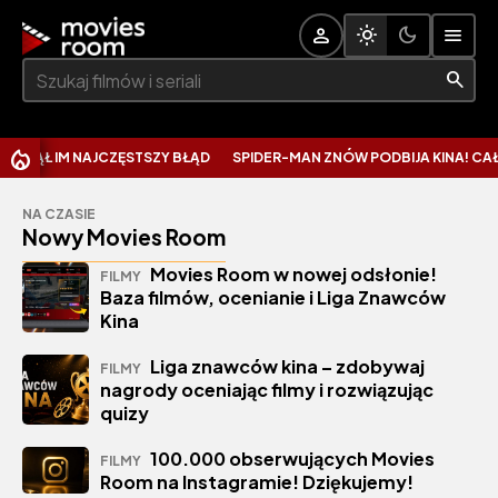
Szukaj:
C
NA CZASIE
Nowy Movies Room
Movies Room w nowej odsłonie!
FILMY
Baza filmów, ocenianie i Liga Znawców
Kina
Liga znawców kina – zdobywaj
FILMY
nagrody oceniając filmy i rozwiązując
quizy
100.000 obserwujących Movies
FILMY
Room na Instagramie! Dziękujemy!