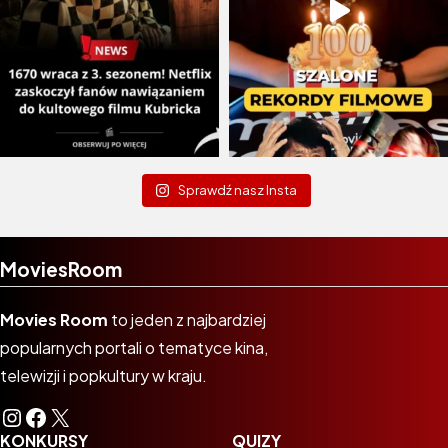
Sprawdź nasz Insta
MoviesRoom
Movies Room
to jeden z najbardziej
popularnych portali o tematyce kina,
telewizji i popkultury w kraju.
Instagram
Facebook
X
KONKURSY
QUIZY