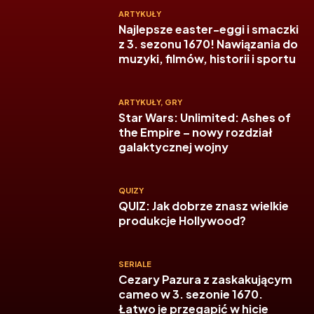
ARTYKUŁY
Najlepsze easter-eggi i smaczki
z 3. sezonu 1670! Nawiązania do
muzyki, filmów, historii i sportu
ARTYKUŁY
,
GRY
Star Wars: Unlimited: Ashes of
the Empire – nowy rozdział
galaktycznej wojny
QUIZY
QUIZ: Jak dobrze znasz wielkie
produkcje Hollywood?
SERIALE
Cezary Pazura z zaskakującym
cameo w 3. sezonie 1670.
Łatwo je przegapić w hicie