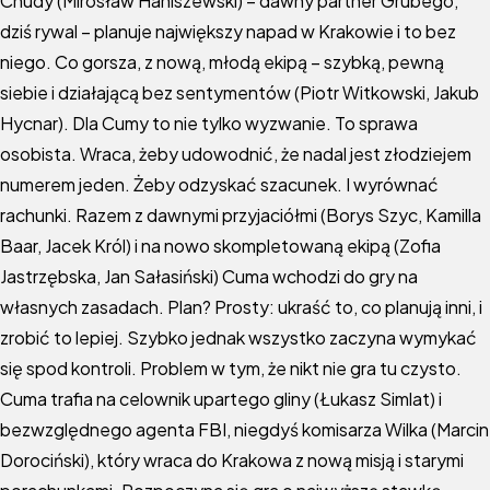
Chudy (Mirosław Haniszewski) – dawny partner Grubego,
dziś rywal – planuje największy napad w Krakowie i to bez
niego. Co gorsza, z nową, młodą ekipą – szybką, pewną
siebie i działającą bez sentymentów (Piotr Witkowski, Jakub
Hycnar). Dla Cumy to nie tylko wyzwanie. To sprawa
osobista. Wraca, żeby udowodnić, że nadal jest złodziejem
numerem jeden. Żeby odzyskać szacunek. I wyrównać
rachunki. Razem z dawnymi przyjaciółmi (Borys Szyc, Kamilla
Baar, Jacek Król) i na nowo skompletowaną ekipą (Zofia
Jastrzębska, Jan Sałasiński) Cuma wchodzi do gry na
własnych zasadach. Plan? Prosty: ukraść to, co planują inni, i
zrobić to lepiej. Szybko jednak wszystko zaczyna wymykać
się spod kontroli. Problem w tym, że nikt nie gra tu czysto.
Cuma trafia na celownik upartego gliny (Łukasz Simlat) i
bezwzględnego agenta FBI, niegdyś komisarza Wilka (Marcin
Dorociński), który wraca do Krakowa z nową misją i starymi