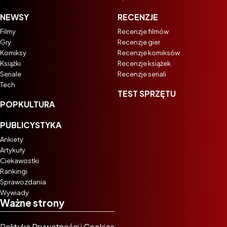
NEWSY
RECENZJE
Filmy
Recenzje filmów
Gry
Recenzje gier
Komiksy
Recenzje komiksów
Książki
Recenzje książek
Seriale
Recenzje seriali
Tech
TEST SPRZĘTU
POPKULTURA
PUBLICYSTYKA
Ankiety
Artykuły
Ciekawostki
Rankingi
Sprawozdania
Wywiady
Ważne strony
Polityka Prywatności i Cookies