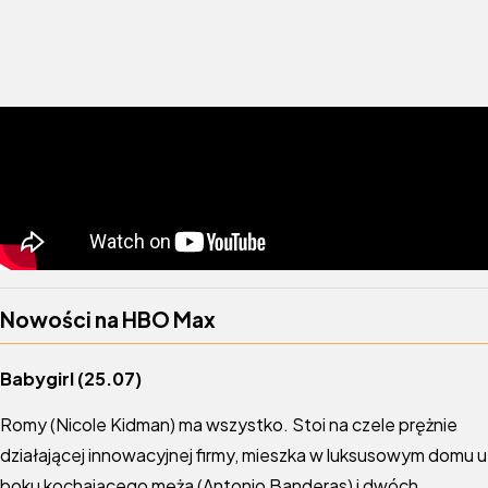
Nowości na HBO
Max
Babygirl (25.07)
Romy (Nicole Kidman) ma wszystko. Stoi na czele prężnie
działającej innowacyjnej firmy, mieszka w luksusowym domu u
boku kochającego męża (Antonio Banderas) i dwóch