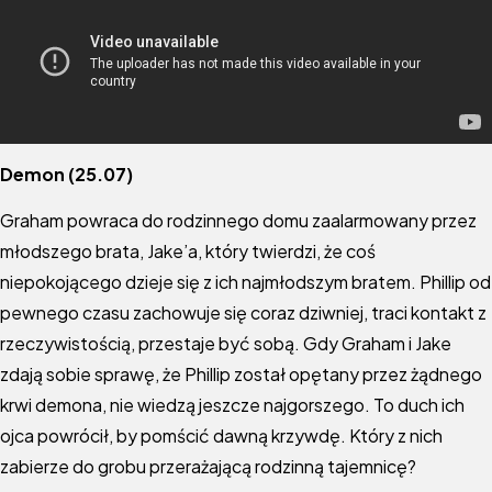
Demon (25.07)
Graham powraca do rodzinnego domu zaalarmowany przez
młodszego brata, Jake’a, który twierdzi, że coś
niepokojącego dzieje się z ich najmłodszym bratem. Phillip od
pewnego czasu zachowuje się coraz dziwniej, traci kontakt z
rzeczywistością, przestaje być sobą. Gdy Graham i Jake
zdają sobie sprawę, że Phillip został opętany przez żądnego
krwi demona, nie wiedzą jeszcze najgorszego. To duch ich
ojca powrócił, by pomścić dawną krzywdę. Który z nich
zabierze do grobu przerażającą rodzinną tajemnicę?