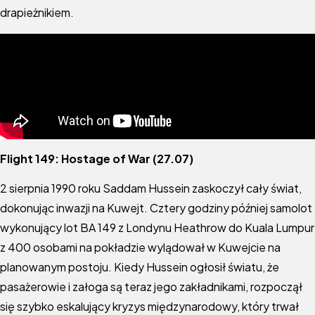
drapieżnikiem.
Flight 149: Hostage of War (27.07)
2 sierpnia 1990 roku Saddam Hussein zaskoczył cały świat,
dokonując inwazji na Kuwejt. Cztery godziny później samolot
wykonujący lot BA 149 z Londynu Heathrow do Kuala Lumpur
z 400 osobami na pokładzie wylądował w Kuwejcie na
planowanym postoju. Kiedy Hussein ogłosił światu, że
pasażerowie i załoga są teraz jego zakładnikami, rozpoczął
się szybko eskalujący kryzys międzynarodowy, który trwał