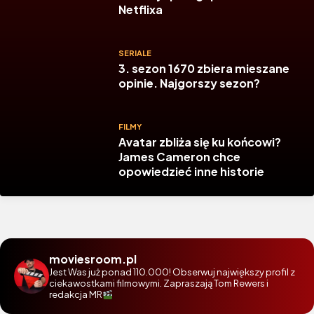
Netflixa
SERIALE
3. sezon 1670 zbiera mieszane
opinie. Najgorszy sezon?
FILMY
Avatar zbliża się ku końcowi?
James Cameron chce
opowiedzieć inne historie
moviesroom.pl
Jest Was już ponad 110.000! Obserwuj największy profil z
ciekawostkami filmowymi. Zapraszają Tom Rewers i
redakcja MR