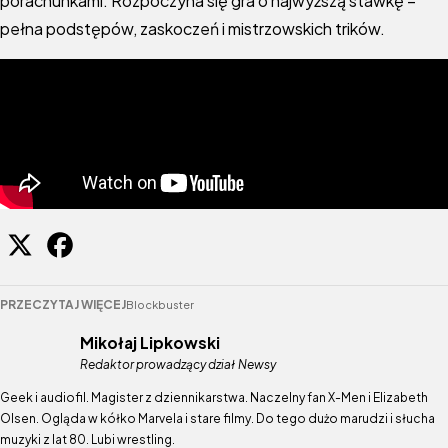
porachunkami. Rozpoczyna się gra o najwyższą stawkę –
pełna podstępów, zaskoczeń i mistrzowskich trików.
PRZECZYTAJ WIĘCEJ
Blockbuster
Mikołaj Lipkowski
Redaktor prowadzący dział Newsy
Geek i audiofil. Magister z dziennikarstwa. Naczelny fan X-Men i Elizabeth
Olsen. Ogląda w kółko Marvela i stare filmy. Do tego dużo marudzi i słucha
muzyki z lat 80. Lubi wrestling.