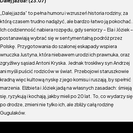
Dalej jazda! (23.07)
„Dalej jazda” to pełna humoru i wzruszeń historia rodziny, za
którą czasem trudno nadążyć, ale bardzo łatwo ją pokochać.
Ich codzienność nabiera rozpędu, gdy seniorzy – Ela i Józiek –
postanawiają wybrać się w sentymentalną podróż przez
Polskę. Przygotowania do szalonej eskapady wspiera
wnuczka Justyna, która niebawem urodzi ich prawnuka, oraz
zgryźliwy sąsiad Antoni Kryska. Jednak troskliwy syn Andrzej
ani myśli puścić rodziców w świat. Przebojowi staruszkowie
kradną więc kultową nyskę z jego komisu i ruszają, by spełnić
marzenia. Elżbieta i Józiek jadą na własnych zasadach: śmieją
się, ryzykują i kochają, jakby mieli po 20 lat. To, co wydarzy się
po drodze, zmieni nie tylko ich, ale zbliży całą rodzinę
Gugulaków.