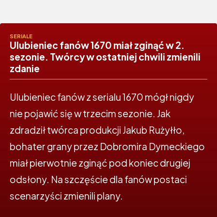
SERIALE
Ulubieniec fanów 1670 miał zginąć w 2.
sezonie. Twórcy w ostatniej chwili zmienili
zdanie
Ulubieniec fanów z serialu 1670 mógł nigdy
nie pojawić się w trzecim sezonie. Jak
zdradził twórca produkcji Jakub Rużyłło,
bohater grany przez Dobromira Dymeckiego
miał pierwotnie zginąć pod koniec drugiej
odsłony. Na szczęście dla fanów postaci
scenarzyści zmienili plany.