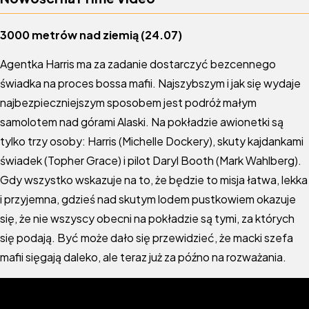
3000 metrów nad ziemią (24.07)
Agentka Harris ma za zadanie dostarczyć bezcennego
świadka na proces bossa mafii. Najszybszym i jak się wydaje
najbezpieczniejszym sposobem jest podróż małym
samolotem nad górami Alaski. Na pokładzie awionetki są
tylko trzy osoby: Harris (Michelle Dockery), skuty kajdankami
świadek (Topher Grace) i pilot Daryl Booth (Mark Wahlberg).
Gdy wszystko wskazuje na to, że będzie to misja łatwa, lekka
i przyjemna, gdzieś nad skutym lodem pustkowiem okazuje
się, że nie wszyscy obecni na pokładzie są tymi, za których
się podają. Być może dało się przewidzieć, że macki szefa
mafii sięgają daleko, ale teraz już za późno na rozważania.