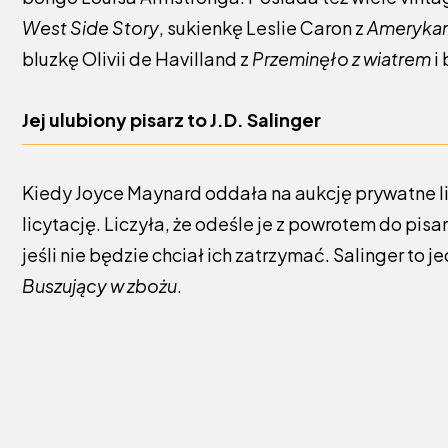
West Side Story
, sukienkę Leslie Caron z
Amerykan
bluzkę Olivii de Havilland z
Przeminęło z wiatrem
i 
Jej ulubiony pisarz to J.D. Salinger
Kiedy Joyce Maynard oddała na aukcję prywatne lis
licytację. Liczyła, że odeśle je z powrotem do pis
jeśli nie będzie chciał ich zatrzymać. Salinger to j
Buszujący w zbożu
.