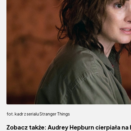
fot. kadr z serialu Stranger Things
Zobacz także:
Audrey Hepburn cierpiała na 