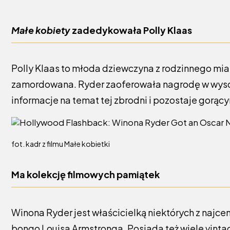
Małe kobiety
zadedykowała Polly Klaas
Polly Klaas to młoda dziewczyna z rodzinnego mias
zamordowana. Ryder zaoferowała nagrodę w wyso
informacje na temat tej zbrodni i pozostaje gorąc
fot. kadr z filmu Małe kobietki
Ma kolekcję filmowych pamiątek
Winona Ryder jest właścicielką niektórych z naj
bongo Louisa Armstronga. Posiada też wiele vinta