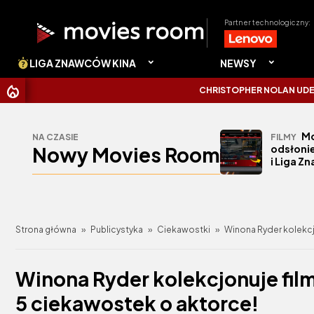
Partner technologiczny:
LIGA ZNAWCÓW KINA
NEWSY
CHRISTOPHER NOLAN UDERZYŁ W K
Mo
NA CZASIE
FILMY
Nowy Movies Room
odsłonie
i Liga Z
Strona główna
»
Publicystyka
»
Ciekawostki
»
Winona Ryder kolekcj
Winona Ryder kolekcjonuje fil
5 ciekawostek o aktorce!