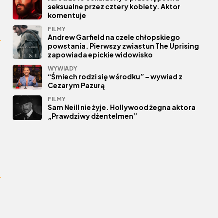
seksualne przez cztery kobiety. Aktor
komentuje
FILMY
Andrew Garfield na czele chłopskiego
powstania. Pierwszy zwiastun The Uprising
zapowiada epickie widowisko
WYWIADY
“Śmiech rodzi się w środku” – wywiad z
Cezarym Pazurą
FILMY
Sam Neill nie żyje. Hollywood żegna aktora
„Prawdziwy dżentelmen”