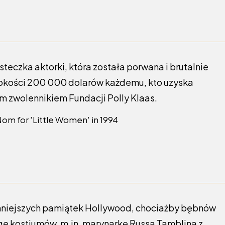
teczka aktorki, która została porwana i brutalnie
kości 200 000 dolarów każdemu, kto uzyska
ym zwolennikiem Fundacji Polly Klaas.
cenniejszych pamiątek Hollywood, chociażby bębnów
ge kostiumów, m.in. marynarkę Russa Tamblina z