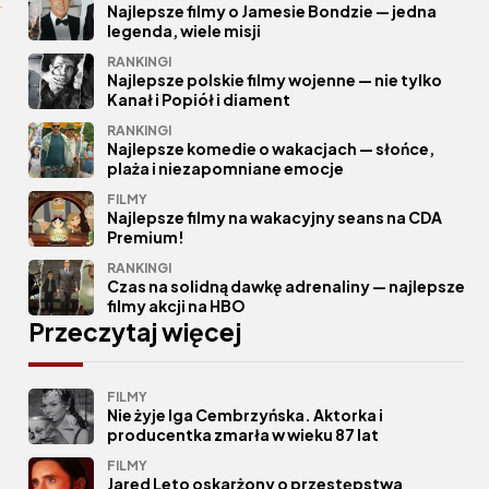
Najlepsze filmy o Jamesie Bondzie — jedna
legenda, wiele misji
RANKINGI
Najlepsze polskie filmy wojenne — nie tylko
Kanał i Popiół i diament
RANKINGI
Najlepsze komedie o wakacjach — słońce,
plaża i niezapomniane emocje
FILMY
Najlepsze filmy na wakacyjny seans na CDA
Premium!
RANKINGI
Czas na solidną dawkę adrenaliny — najlepsze
filmy akcji na HBO
Przeczytaj więcej
FILMY
Nie żyje Iga Cembrzyńska. Aktorka i
producentka zmarła w wieku 87 lat
FILMY
Jared Leto oskarżony o przestępstwa