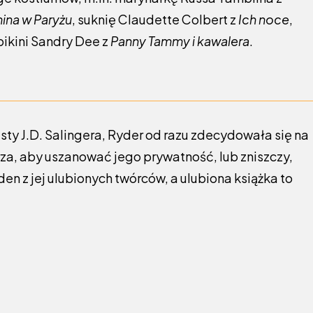
ina w Paryżu
, suknię Claudette Colbert z
Ich noce
,
bikini Sandry Dee z
Panny Tammy i kawalera
.
ty J.D. Salingera, Ryder od razu zdecydowała się na
arza, aby uszanować jego prywatność, lub zniszczy,
eden z jej ulubionych twórców, a ulubiona książka to