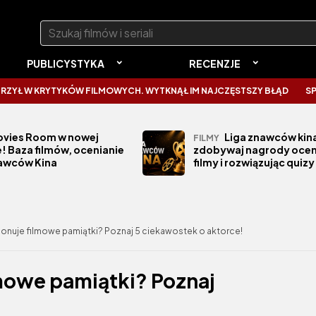
Szukaj:
PUBLICYSTYKA
RECENZJE
RYTYKÓW FILMOWYCH. WYTKNĄŁ IM NAJCZĘSTSZY BŁĄD
SPIDER-MAN 
vies Room w nowej
Liga znawców kina
FILMY
! Baza filmów, ocenianie
zdobywaj nagrody ocen
nawców Kina
filmy i rozwiązując quizy
onuje filmowe pamiątki? Poznaj 5 ciekawostek o aktorce!
mowe pamiątki? Poznaj