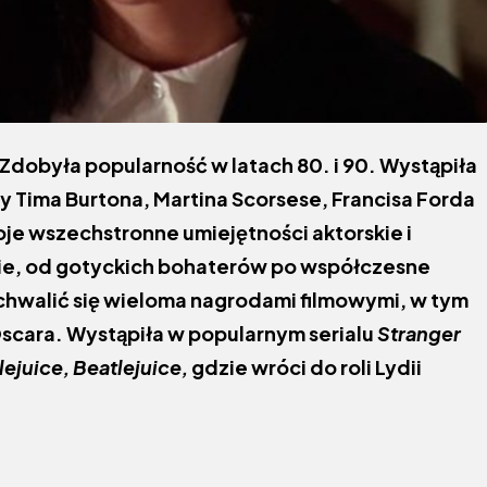
Zdobyła popularność w latach 80. i 90. Wystąpiła
 Tima Burtona, Martina Scorsese, Francisa Forda
oje wszechstronne umiejętności aktorskie i
cie, od gotyckich bohaterów po współczesne
hwalić się wieloma nagrodami filmowymi, w tym
cara. Wystąpiła w popularnym serialu
Stranger
lejuice, Beatlejuice,
gdzie wróci do roli Lydii