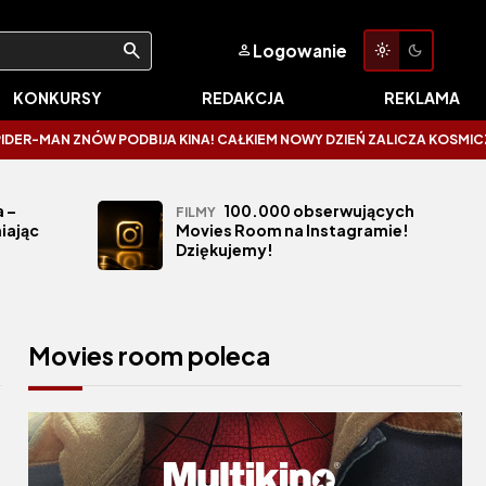
Logowanie
KONKURSY
REDAKCJA
REKLAMA
ZNÓW PODBIJA KINA! CAŁKIEM NOWY DZIEŃ ZALICZA KOSMICZNE OTWARCI
 –
100.000 obserwujących
FILMY
iając
Movies Room na Instagramie!
Dziękujemy!
Movies room poleca