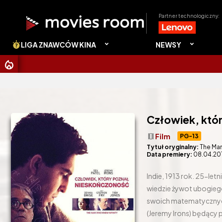
Partner technologiczny:
LIGA ZNAWCÓW KINA
NEWSY
CHRIST
Człowiek, któ
theaters
Film
PG-13
Tytuł oryginalny:
The Man
Data premiery:
08.04.20
Indie, 1913 rok. 25-le
wiedzie żywot ubogiego
swoich matematycznych
(Jeremy Irons) będąc