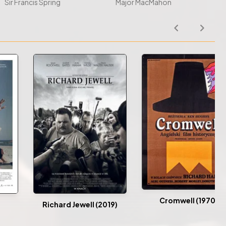
Sir Francis Spring
Major MacMahon
Cromwell (1970)
)
Richard Jewell (2019)