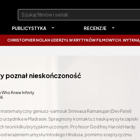
Szukaj:
PUBLICYSTYKA
RECENZJE
OPHER NOLAN UDERZYŁ W KRYTYKÓW FILMOWYCH. WYTKNĄŁ IM NAJCZĘ
ry poznał nieskończoność
 Who Knew Infinity
16
tni matematyczny geniusz-samouk Srinivasa Ramanujan (Dev Patel)
 urzędnika w Madrasie. Spragniony kontaktu z nauką wysyła zapiski
 teorii kilku brytyjskim uczonym. Profesor Godfrey Harold Hardy
y pod wrażeniem umysłu młodego Hindusa, pomimo sceptycyzmu