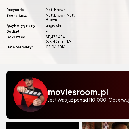
Reżyseria:
Matt Brown
Scenariusz:
Matt Brown
Matt
Brown
Język oryginalny:
angielski
Budżet:
-
Box Office:
$11,472,454
(ok. 46 mln PLN)
Data premiery:
08.04.2016
moviesroom.pl
Jest Was już ponad 110.000! Obserwuj 