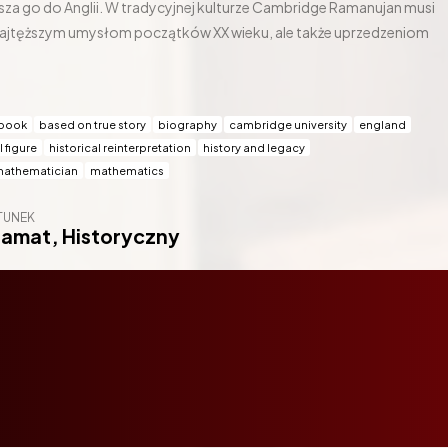
za go do Anglii. W tradycyjnej kulturze Cambridge Ramanujan musi
o najtęższym umysłom początków XX wieku, ale także uprzedzeniom
 book
based on true story
biography
cambridge university
england
l figure
historical reinterpretation
history and legacy
athematician
mathematics
TUNEK
ramat
,
Historyczny