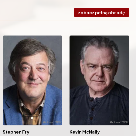
zobacz pełną obsadę
Stephen Fry
Kevin McNally