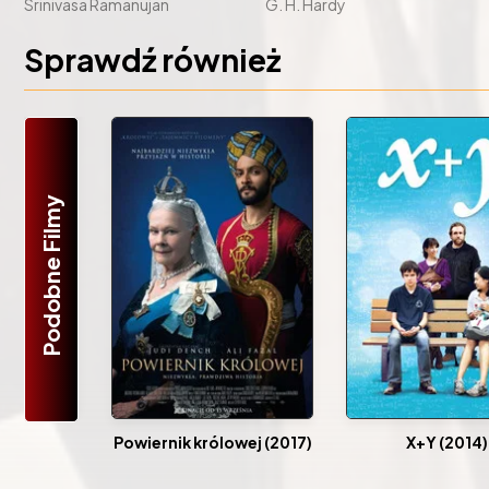
Srinivasa Ramanujan
G. H. Hardy
Sprawdź również
Podobne Filmy
Powiernik królowej (2017)
X+Y (2014)