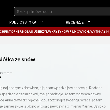
Szukaj:
PUBLICYSTYKA
RECENZJE
R NOLAN UDERZYŁ W KRYTYKÓW FILMOWYCH. WYTKNĄŁ IM NAJCZĘSTSZ
ciółka ze snów
のマーニー
4
się najlepszym zdrowiem, a jej stan wpędza ją w depresję. Rodzina
 spędzenia czasu na wsi, mając nadzieję, że tam odzyska dawny
icę Anna trafia do pięknej, opuszczonej rezydencji. Wracając tam
e zamieszkuje ją blond włosa dziewczyna o imieniu Marnie. Szybko