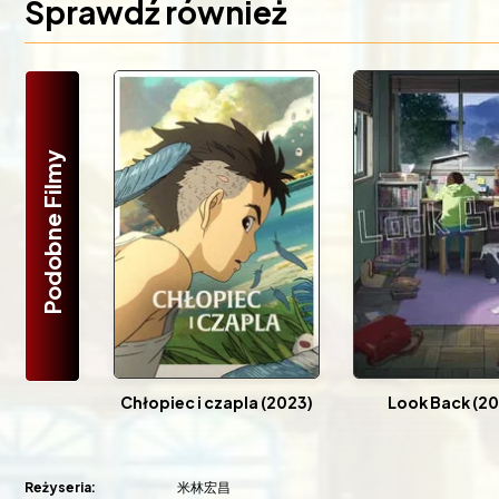
Sprawdź również
Podobne Filmy
Chłopiec i czapla (2023)
Look Back (2
Reżyseria:
米林宏昌