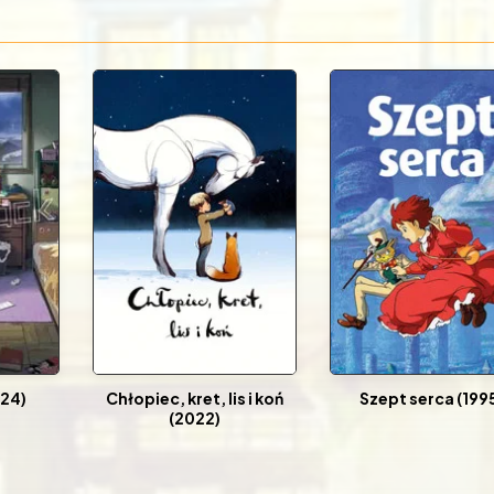
024)
Chłopiec, kret, lis i koń
Szept serca (199
(2022)