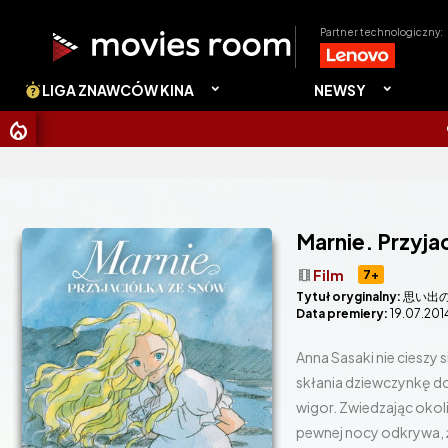
Partner technologiczny:
LIGA ZNAWCÓW KINA
NEWSY
CHRISTOPHE
Marnie. Przyja
theaters
Film
7+
Tytuł oryginalny:
思い出
Data premiery:
19.07.201
Anna Sasaki nie cieszy 
skłania dziewczynkę do
wigor. Zwiedzając okol
pewnej nocy odkrywa, ż