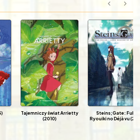
5)
Tajemniczy świat Arrietty
Steins;Gate: Fuka
(2010)
Ryouiki no Déjà vu (201