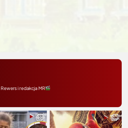
 Rewers i redakcja MR