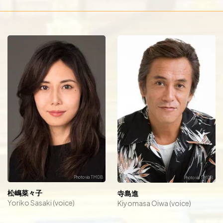
松嶋菜々子
寺島進
Yoriko Sasaki (voice)
Kiyomasa Oiwa (voice)