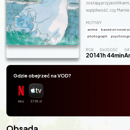
zostają przyjaciółkami
wątpliwość, czy Marnie 
MOTYWY
anime
based on novel o
photograph
psychologi
ROK
DŁUGOŚĆ
GA
2014
1h 44min
A
Gdzie obejrzeć na VOD?
Obsada