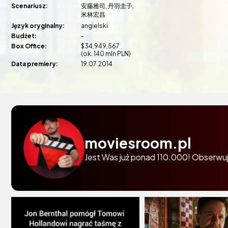
Scenariusz:
安藤雅司
丹羽圭子
米林宏昌
Język oryginalny:
angielski
Budżet:
-
Box Office:
$34,949,567
(ok. 140 mln PLN)
Data premiery:
19.07.2014
moviesroom.pl
Jest Was już ponad 110.000! Obserwuj 