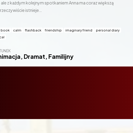
, ale z każdym kolejnym spotkaniem Anna ma coraz większą
rzeczywiście istnieje…
r book
calm
flashback
friendship
imaginary friend
personal diary
cal
TUNEK
nimacja
,
Dramat
,
Familijny