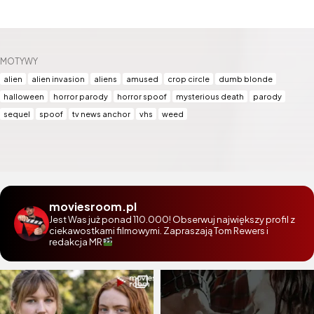
MOTYWY
alien
alien invasion
aliens
amused
crop circle
dumb blonde
halloween
horror parody
horror spoof
mysterious death
parody
sequel
spoof
tv news anchor
vhs
weed
moviesroom.pl
Jest Was już ponad 110.000! Obserwuj największy profil z
ciekawostkami filmowymi. Zapraszają Tom Rewers i
redakcja MR