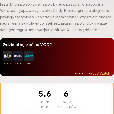
kręgi, które pojawiły się na polu byłego pastora Toma Logana.
Wkrótce najlepsza przyjaciółka Cindy, Brenda, ginie po obejrzeniu
pewnej kasety video. Reporterka stara dowieść, czy śmiercionośne
nagranie ma jakikolwiek związek ze znakami na polu. Odkrywa, że
świat jest zagrożony inwazją kosmitów. Kolejna część parodii
horrorów, gdzie tym razem reżyserkę objął po braciach Wayans
David Zucker, a w filmie możemy zobaczyć parodię takich filmów jak:
Gdzie obejrzeć na VOD?
„Ring”, „Znaki”, „8 Mila”, „Inni” czy „Matrix”.
Powered by
5.6
6
OCENA
OCENA
IMDB
CZYTELNIKÓW