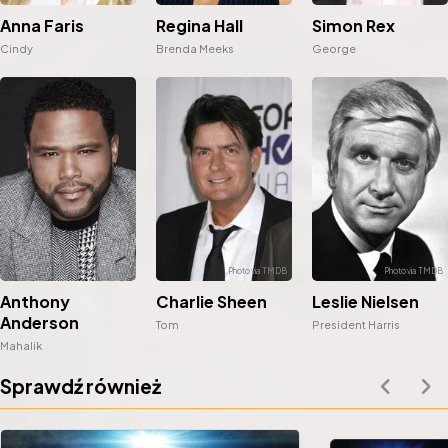
Anna Faris
Regina Hall
Simon Rex
Cindy
Brenda Meeks
George
Anthony
Charlie Sheen
Leslie Nielsen
Anderson
Tom
President Harris
Mahalik
Sprawdź również