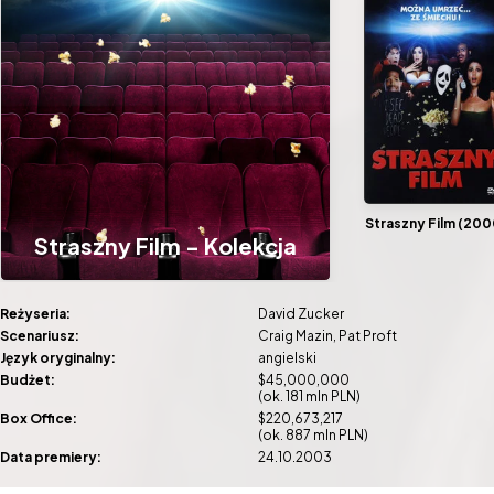
Straszny Film (200
Straszny Film - Kolekcja
Reżyseria:
David Zucker
Scenariusz:
Craig Mazin
Pat Proft
Język oryginalny:
angielski
Budżet:
$45,000,000
(ok. 181 mln PLN)
Box Office:
$220,673,217
(ok. 887 mln PLN)
Data premiery:
24.10.2003