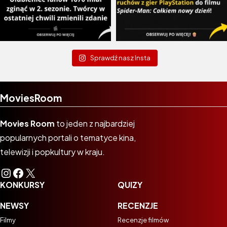
Sprawdź nasz Insta
MoviesRoom
Movies Room
to jeden z najbardziej
popularnych portali o tematyce kina,
telewizji i popkultury w kraju.
Instagram
Facebook
X
KONKURSY
QUIZY
NEWSY
RECENZJE
Filmy
Recenzje filmów