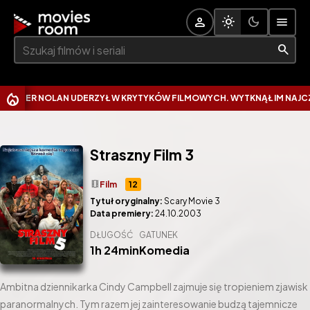
Szukaj:
ER NOLAN UDERZYŁ W KRYTYKÓW FILMOWYCH. WYTKNĄŁ IM NAJCZĘSTS
Straszny Film 3
theaters
Film
12
Tytuł oryginalny:
Scary Movie 3
Data premiery:
24.10.2003
DŁUGOŚĆ
GATUNEK
1h 24min
Komedia
Ambitna dziennikarka Cindy Campbell zajmuje się tropieniem zjawisk
paranormalnych. Tym razem jej zainteresowanie budzą tajemnicze