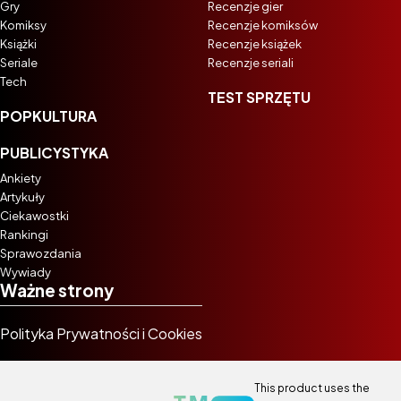
Gry
Recenzje gier
Komiksy
Recenzje komiksów
Książki
Recenzje książek
Seriale
Recenzje seriali
Tech
TEST SPRZĘTU
POPKULTURA
PUBLICYSTYKA
Ankiety
Artykuły
Ciekawostki
Rankingi
Sprawozdania
Wywiady
Ważne strony
Polityka Prywatności i Cookies
This product uses the