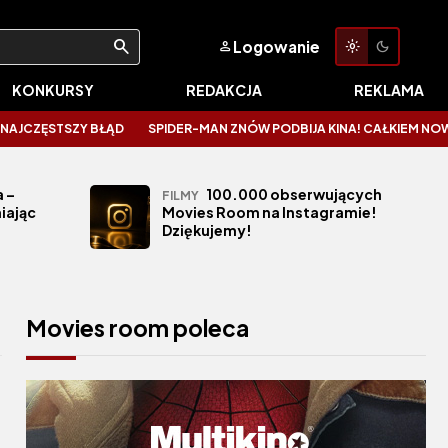
Logowanie
KONKURSY
REDAKCJA
REKLAMA
Y BŁĄD
SPIDER-MAN ZNÓW PODBIJA KINA! CAŁKIEM NOWY DZIEŃ ZALIC
 –
100.000 obserwujących
FILMY
iając
Movies Room na Instagramie!
Dziękujemy!
Movies room poleca