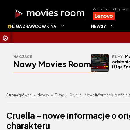
Partner technologiczny:
LIGA ZNAWCÓW KINA
NEWSY
CHRISTOPHE
Mo
NA CZASIE
FILMY
Nowy Movies Room
odsłonie
i Liga Z
Strona główna
»
Newsy
»
Filmy
»
Cruella – nowe informacje o origin
Cruella – nowe informacje o or
charakteru