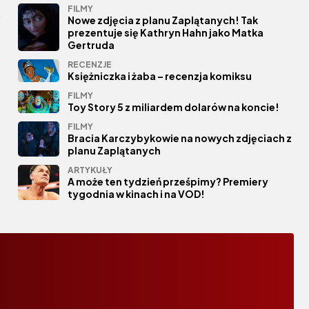
FILMY
Nowe zdjęcia z planu Zaplątanych! Tak
prezentuje się Kathryn Hahn jako Matka
Gertruda
RECENZJE
Księżniczka i żaba – recenzja komiksu
FILMY
Toy Story 5 z miliardem dolarów na koncie!
FILMY
Bracia Karczybykowie na nowych zdjęciach z
planu Zaplątanych
ARTYKUŁY
A może ten tydzień prześpimy? Premiery
tygodnia w kinach i na VOD!