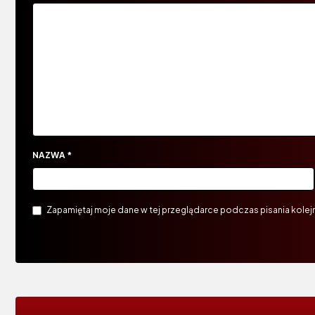
NAZWA
*
Zapamiętaj moje dane w tej przeglądarce podczas pisania kolej