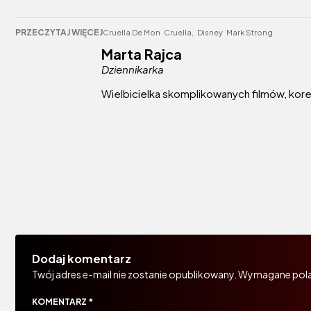
PRZECZYTAJ WIĘCEJ
Cruella De Mon
Cruella,
Disney
Mark Strong
Marta Rajca
Dziennikarka
Wielbicielka skomplikowanych filmów, korea
Dodaj komentarz
Twój adres e-mail nie zostanie opublikowany.
Wymagane pola
KOMENTARZ
*