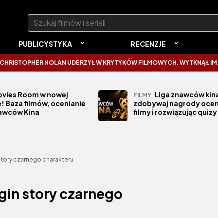
Szukaj:
PUBLICYSTYKA
RECENZJE
R NOLAN UDERZYŁ W KRYTYKÓW FILMOWYCH. WYTKNĄŁ IM NAJCZĘSTSZ
vies Room w nowej
Liga znawców kina
FILMY
! Baza filmów, ocenianie
zdobywaj nagrody ocen
nawców Kina
filmy i rozwiązując quizy
 story czarnego charakteru
igin story czarnego