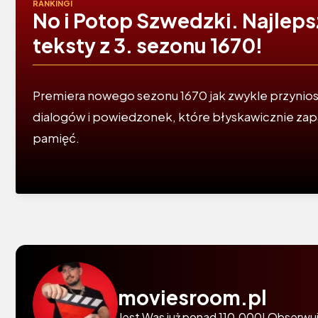
RANKINGI
No i Potop Szwedzki. Najlep
teksty z 3. sezonu 1670!
Premiera nowego sezonu 1670 jak zwykle przynio
dialogów i powiedzonek, które błyskawicznie zap
pamięć.
moviesroom.pl
Jest Was już ponad 110.000! Obserwuj 