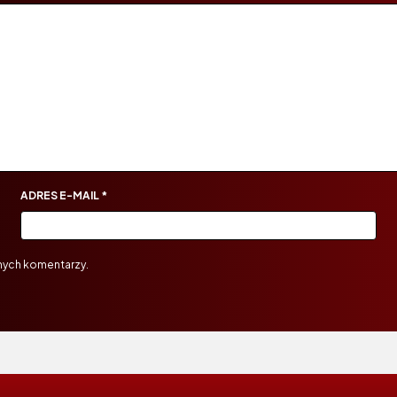
ADRES E-MAIL
*
nych komentarzy.