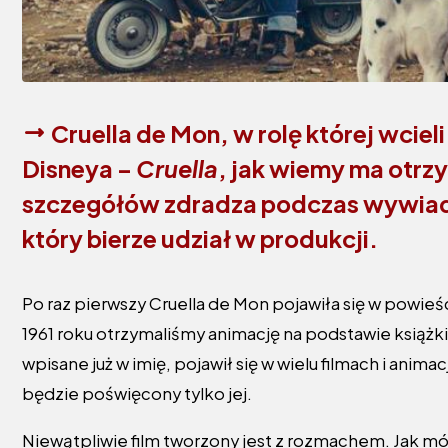
Cruella de Mon, w rolę której wcie
Disneya –
Cruella
, jak wiemy ma otrz
szczegółów zdradza podczas wywiadu 
który bierze udział w produkcji.
Po raz pierwszy Cruella de Mon pojawiła się w powieś
1961 roku otrzymaliśmy animację na podstawie książki,
wpisane już w imię, pojawił się w wielu filmach i anim
będzie poświęcony tylko jej.
Niewątpliwie film tworzony jest z rozmachem. Jak mów