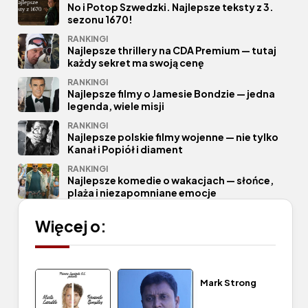
No i Potop Szwedzki. Najlepsze teksty z 3.
sezonu 1670!
RANKINGI
Najlepsze thrillery na CDA Premium — tutaj
każdy sekret ma swoją cenę
RANKINGI
Najlepsze filmy o Jamesie Bondzie — jedna
legenda, wiele misji
RANKINGI
Najlepsze polskie filmy wojenne — nie tylko
Kanał i Popiół i diament
RANKINGI
Najlepsze komedie o wakacjach — słońce,
plaża i niezapomniane emocje
Więcej o:
Mark Strong