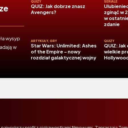
QUIZY
SERIALE
sze
QUIZ: Jak dobrze znasz
Ulubienie
Avengers?
zginąć w 
w ostatniej
zdanie
sła wysyp
ARTYKUŁY
,
GRY
QUIZY
Star Wars: Unlimited: Ashes
QUIZ: Jak
adają w
of the Empire – nowy
wielkie p
rozdział galaktycznej wojny
Hollywoo
największy profil z ciekawostkami filmowymi. Zapraszają Tom