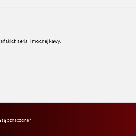
ńskich seriali i mocnej kawy.
 są oznaczone
*