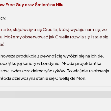
w Free Guy oraz Śmierć na Nilu
icy:
 na to, skąd wzięła się Cruella, którą wydaje nam się, że
u. Możemy obserwować jak Cruella rozwija się i staje się
ić.
jnowsza produkcja z pewnością wyróżni się na ich tle.
czątku jej kariery w Londynie. Młoda projektantka
psów, zwłaszcza dalmatyńczyków. To właśnie ta obsesja
młoda dziewczyna stanie się Cruellą de Mon.