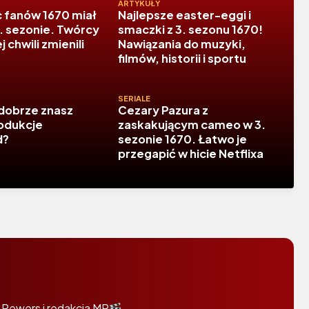
ARTYKUŁY
c fanów 1670 miał
Najlepsze easter-eggi i
2. sezonie. Twórcy
smaczki z 3. sezonu 1670!
 chwili zmienili
Nawiązania do muzyki,
filmów, historii i sportu
SERIALE
 dobrze znasz
Cezary Pazura z
rodukcje
zaskakującym cameo w 3.
d?
sezonie 1670. Łatwo je
przegapić w hicie Netflixa
 Rewers i redakcja MR