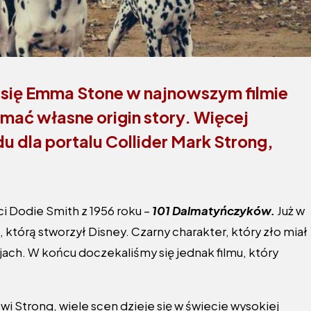
li się Emma Stone w najnowszym filmie
ymać własne origin story. Więcej
dla portalu Collider
Mark Strong,
ci Dodie Smith z 1956 roku –
101 Dalmatyńczyków.
Już w
 którą stworzył Disney. Czarny charakter, który zło miał
acjach. W końcu doczekaliśmy się jednak filmu, który
i Strong, wiele scen dzieje się w świecie wysokiej