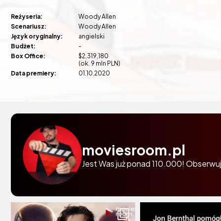
Reżyseria:
Woody Allen
Scenariusz:
Woody Allen
Język oryginalny:
angielski
Budżet:
-
Box Office:
$2,319,180
(ok. 9 mln PLN)
Data premiery:
01.10.2020
moviesroom.pl
Jest Was już ponad 110.000! Obserwuj 