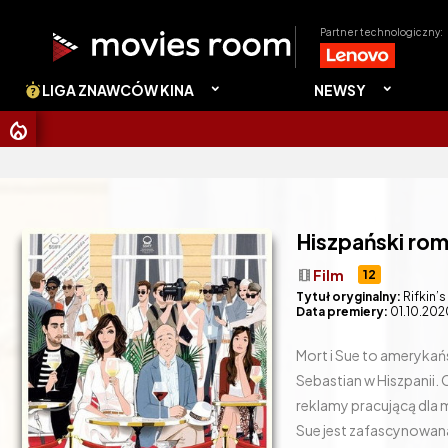
Partner technologiczny:
LIGA ZNAWCÓW KINA
NEWSY
CHRISTO
Hiszpański ro
theaters
Film
12
Tytuł oryginalny:
Rifkin’s
Data premiery:
01.10.202
Mort i Sue to amerykań
Sebastian w Hiszpanii.
reklamy pracującą dla 
Sue jest zafascynowan