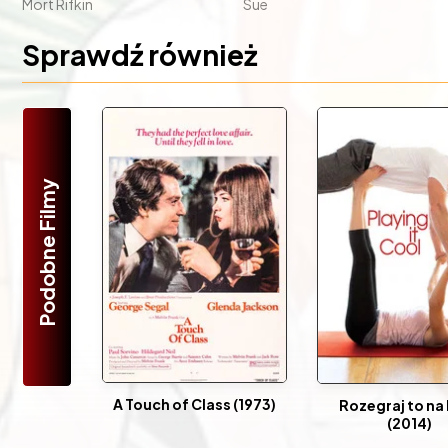
Mort Rifkin
Sue
Sprawdź również
Podobne Filmy
A Touch of Class (1973)
Rozegraj to na 
(2014)