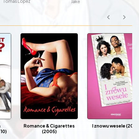
Tomás López
Jake
h
Romance & Cigarettes
I znowu wesele (2019
10)
(2005)