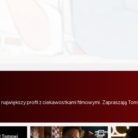
największy profil z ciekawostkami filmowymi. Zapraszają Tom