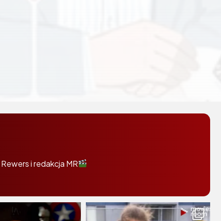
 Rewers i redakcja MR