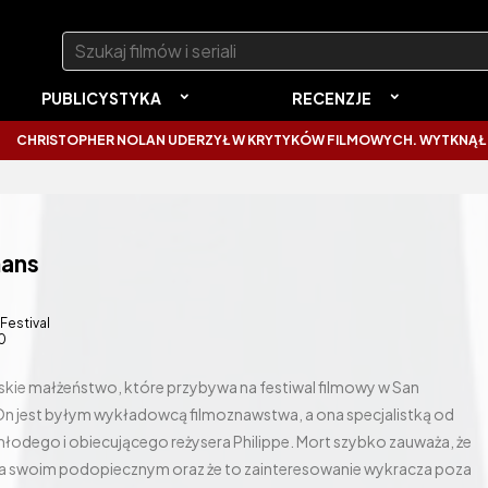
Szukaj:
PUBLICYSTYKA
RECENZJE
PHER NOLAN UDERZYŁ W KRYTYKÓW FILMOWYCH. WYTKNĄŁ IM NAJCZĘS
mans
 Festival
0
skie małżeństwo, które przybywa na festiwal filmowy w San
 On jest byłym wykładowcą filmoznawstwa, a ona specjalistką od
młodego i obiecującego reżysera Philippe. Mort szybko zauważa, że
a swoim podopiecznym oraz że to zainteresowanie wykracza poza