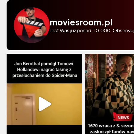
moviesroom.pl
Jest Was już ponad 110.000! Obserwuj 