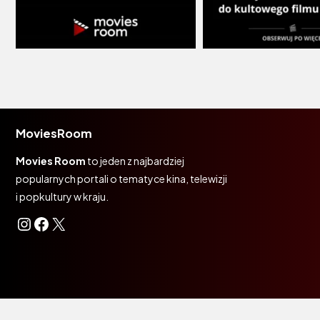
MoviesRoom
Movies Room
to jeden z najbardziej
popularnych portali o tematyce kina, telewizji
i popkultury w kraju.
Instagram
Facebook
X