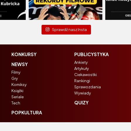
Sprawdź nasz Insta
KONKURSY
PUBLICYSTYKA
Ankiety
NEWSY
Artykuły
Filmy
Ciekawostki
Gry
Rankingi
Komiksy
Sprawozdania
Książki
Wywiady
Seriale
QUIZY
Tech
POPKULTURA