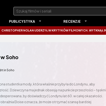
Szukaj:
PUBLICYSTYKA
RECENZJE
R NOLAN UDERZYŁ W KRYTYKÓW FILMOWYCH. WYTKNĄŁ IM NAJCZĘSTS
y w Soho
ght in Soho
zona studentka mody, która właśnie przybyła do Londynu, aby
łość. Dziewczyna ma jednak obsesję na punkcie przeszłości – tęskni
desperowana, by doświadczyć Londynu lat 60. w całej okazałości.
braźnia Eloise oznacza, że ​​może otrzymać szansę bardziej