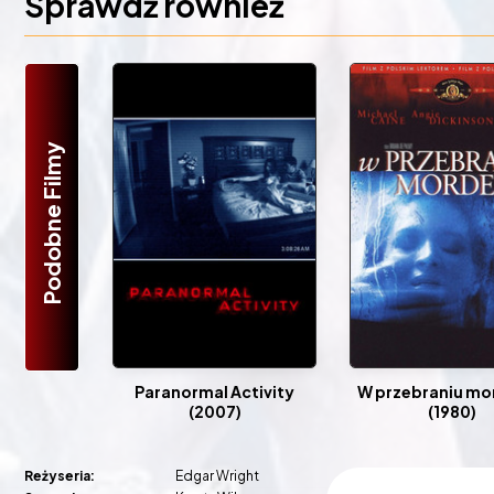
Sprawdź również
Podobne Filmy
Paranormal Activity
W przebraniu mo
(2007)
(1980)
Reżyseria:
Edgar Wright