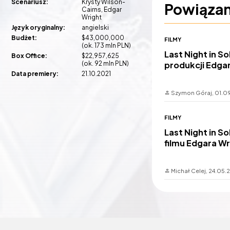
Scenariusz:
Krysty Wilson-
Powiąza
Cairns
Edgar
Wright
Język oryginalny:
angielski
Budżet:
$43,000,000
FILMY
(ok. 173 mln PLN)
Last Night in S
Box Office:
$22,957,625
(ok. 92 mln PLN)
produkcji Edga
Data premiery:
21.10.2021
Szymon Góraj,
01.0
FILMY
Last Night in S
filmu Edgara Wr
Michał Celej,
24.05.