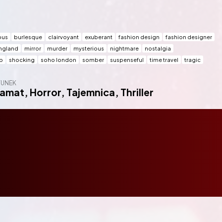
ous
burlesque
clairvoyant
exuberant
fashion design
fashion designer
ngland
mirror
murder
mysterious
nightmare
nostalgia
b
shocking
soho london
somber
suspenseful
time travel
tragic
TUNEK
ramat
,
Horror
,
Tajemnica
,
Thriller