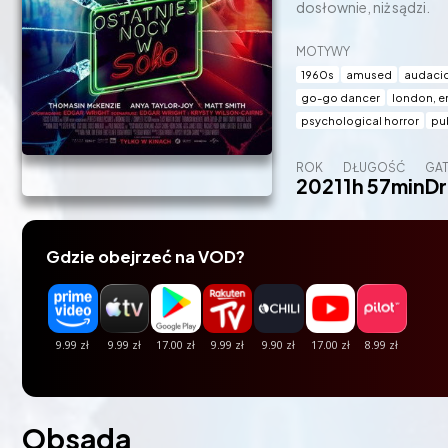
dosłownie, niż sądzi.
MOTYWY
1960s
amused
audaci
go-go dancer
london, e
psychological horror
pu
ROK
DŁUGOŚĆ
GA
2021
1h 57min
D
Gdzie obejrzeć na VOD?
Obsada