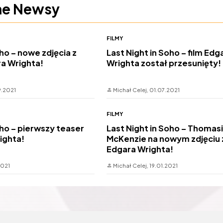
ne Newsy
FILMY
oho – nowe zdjęcia z
Last Night in Soho – film Edg
ra Wrighta!
Wrighta został przesunięty!
9.2021
Michał Celej,
01.07.2021
FILMY
oho – pierwszy teaser
Last Night in Soho – Thomas
ighta!
McKenzie na nowym zdjęciu z
Edgara Wrighta!
2021
Michał Celej,
19.01.2021