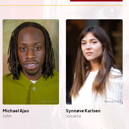
Michael Ajao
Synnøve Karlsen
John
Jocasta