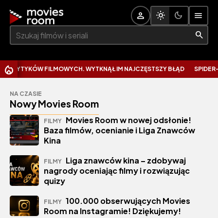
Szukaj:
KRYTYKÓW FILMOWYCH. WYTKNĄŁ IM NAJCZĘSTSZY BŁĄD
SPIDER-MA
NA CZASIE
Nowy Movies Room
Movies Room w nowej odsłonie!
FILMY
Baza filmów, ocenianie i Liga Znawców
Kina
Liga znawców kina – zdobywaj
FILMY
nagrody oceniając filmy i rozwiązując
quizy
100.000 obserwujących Movies
FILMY
Room na Instagramie! Dziękujemy!