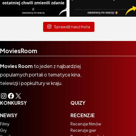
Sprawdź nasz Insta
MoviesRoom
Movies Room
to jeden z najbardziej
popularnych portali o tematyce kina,
telewizji i popkultury w kraju.
Instagram
Facebook
X
KONKURSY
QUIZY
NEWSY
RECENZJE
Filmy
Recenzje filmów
Gry
Recenzje gier