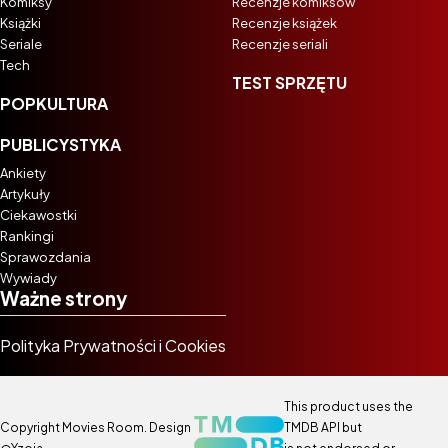
Komiksy
Recenzje komiksów
Książki
Recenzje książek
Seriale
Recenzje seriali
Tech
TEST SPRZĘTU
POPKULTURA
PUBLICYSTYKA
Ankiety
Artykuły
Ciekawostki
Rankingi
Sprawozdania
Wywiady
Ważne strony
Polityka Prywatności i Cookies
This product uses the
Copyright Movies Room. Design
TMDB API but