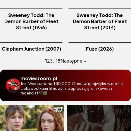
Sweeney Todd: The
Sweeney Todd: The
Demon Barber of Fleet
Demon Barber of Fleet
Street (1936)
Street (2014)
Clapham Junction (2007)
Fuze (2026)
1
2
3
…
18
Następne »
moviesroom.pl
Jest Was już ponad 110.000! Obserwuj największy profil z
ciekawostkami filmowymi. Zapraszają Tom Rewers i
redakcja MR