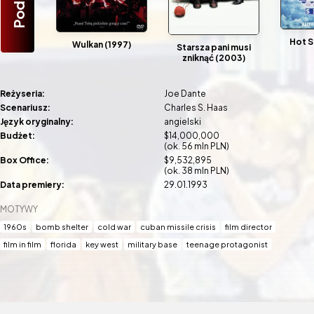
Hot S
Wulkan (1997)
Starsza pani musi
zniknąć (2003)
Reżyseria:
Joe Dante
Scenariusz:
Charles S. Haas
Język oryginalny:
angielski
Budżet:
$14,000,000
(ok. 56 mln PLN)
Box Office:
$9,532,895
(ok. 38 mln PLN)
Data premiery:
29.01.1993
MOTYWY
1960s
bomb shelter
cold war
cuban missile crisis
film director
film in film
florida
key west
military base
teenage protagonist