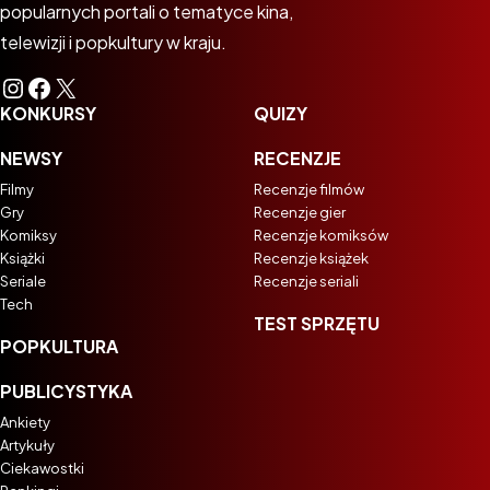
popularnych portali o tematyce kina,
telewizji i popkultury w kraju.
Instagram
Facebook
X
KONKURSY
QUIZY
NEWSY
RECENZJE
Filmy
Recenzje filmów
Gry
Recenzje gier
Komiksy
Recenzje komiksów
Książki
Recenzje książek
Seriale
Recenzje seriali
Tech
TEST SPRZĘTU
POPKULTURA
PUBLICYSTYKA
Ankiety
Artykuły
Ciekawostki