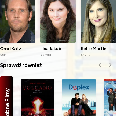
Omri Katz
Lisa Jakub
Kellie Martin
Stan
Sandra
Sherry
Sprawdź również
Podobne Filmy