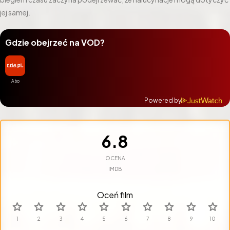
jej samej.
Gdzie obejrzeć na VOD?
Powered by
6.8
OCENA
IMDB
Oceń film
star
star
star
star
star
star
star
star
star
star