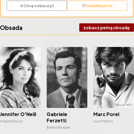
Chcę zobaczyć
Uwielbiam to
visibility
favorite
Obsada
zobacz pełną obsadę
Gabriele
Jennifer O'Neill
Marc Porel
Ferzetti
Virginia Ducci
Luca Fattori
Emilio Rospini