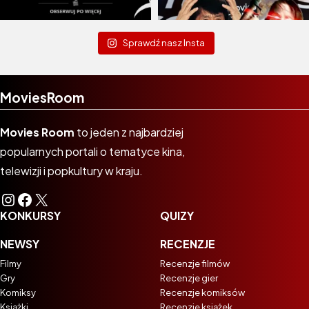
Sprawdź nasz Insta
MoviesRoom
Movies Room
to jeden z najbardziej
popularnych portali o tematyce kina,
telewizji i popkultury w kraju.
Instagram
Facebook
X
KONKURSY
QUIZY
NEWSY
RECENZJE
Filmy
Recenzje filmów
Gry
Recenzje gier
Komiksy
Recenzje komiksów
Książki
Recenzje książek