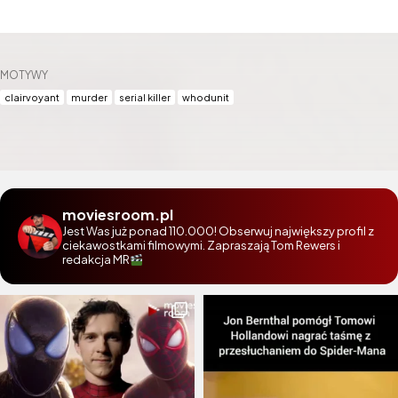
MOTYWY
clairvoyant
murder
serial killer
whodunit
moviesroom.pl
Jest Was już ponad 110.000! Obserwuj największy profil z
ciekawostkami filmowymi. Zapraszają Tom Rewers i
redakcja MR