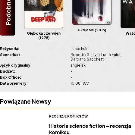
Podobne Filmy
Ukojenie (2015)
Głęboka czerwień
Watc
(1975)
Reżyseria:
Lucio Fulci
Scenariusz:
Roberto Gianviti
Lucio Fulci
Dardano Sacchetti
Język oryginalny:
angielski
Budżet:
-
Box Office:
-
Data premiery:
10.08.1977
Powiązane Newsy
RECENZJE KOMIKSÓW
Historia science fiction – recenzja
komiksu