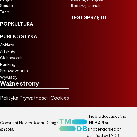
Seriale
Recenzje seriali
Tech
TEST SPRZĘTU
POPKULTURA
PUBLICYSTYKA
Ankiety
Artykuły
Ciekawostki
Rankingi
Sprawozdania
Wywiady
Ważne strony
Polityka Prywatności i Cookies
This product uses the
Copyright Movies Room. Design
TMDB API but
@Yzoja
.
is not endorsed or
certified by TMDB.