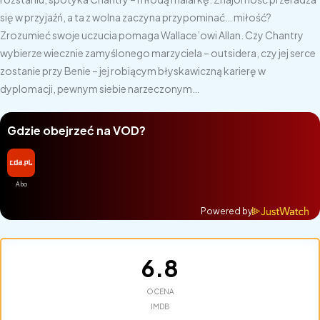
się w przyjaźń, a ta z wolna zaczyna przypominać… miłość?
Zrozumieć swoje uczucia pomaga Wallace’owi Allan. Czy Chantry
wybierze wiecznie zamyślonego marzyciela – outsidera, czy jej serce
zostanie przy Benie – jej robiącym błyskawiczną karierę w
dyplomacji, pewnym siebie narzeczonym…
Gdzie obejrzeć na VOD?
Powered by
6.8
OCENA
IMDB