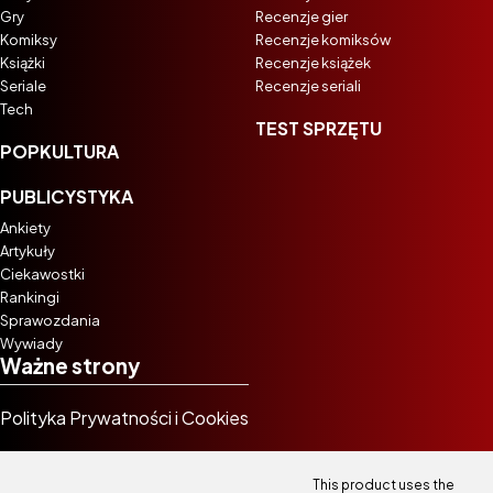
Gry
Recenzje gier
Komiksy
Recenzje komiksów
Książki
Recenzje książek
Seriale
Recenzje seriali
Tech
TEST SPRZĘTU
POPKULTURA
PUBLICYSTYKA
Ankiety
Artykuły
Ciekawostki
Rankingi
Sprawozdania
Wywiady
Ważne strony
Polityka Prywatności i Cookies
This product uses the