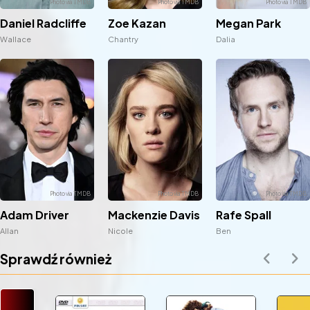
Zoe Kazan
Daniel Radcliffe
Megan Park
Chantry
Wallace
Dalia
Adam Driver
Mackenzie Davis
Rafe Spall
Allan
Nicole
Ben
Sprawdź również