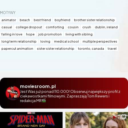
MOTYWY
animator
beach
best friend
boyfriend
brother sister relationship
casual
college dropout
comforting
cousin
crush
dublin, ireland
falling in love
hope
job promotion
living with sibling
long term relationship
loving
medical school
multiple perspectives
papercut animation
sister sister relationship
toronto, canada
travel
moviesroom.pl
Jest Was już ponad 110.000! Obserwuj największy profil z
ciekawostkami filmowymi. Zapraszają Tom Rewers i
redakcja MR