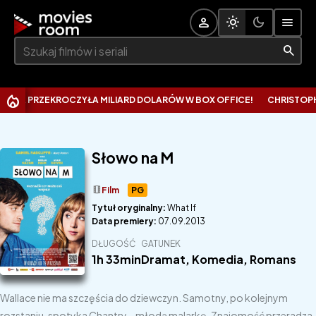
Szukaj:
 PRZEKROCZYŁA MILIARD DOLARÓW W BOX OFFICE!
CHRISTOPHER N
Słowo na M
theaters
Film
PG
Tytuł oryginalny:
What If
Data premiery:
07.09.2013
DŁUGOŚĆ
GATUNEK
1h 33min
Dramat
,
Komedia
,
Romans
Wallace nie ma szczęścia do dziewczyn. Samotny, po kolejnym
rozstaniu, spotyka Chantry – młodą malarkę. Znajomość przeradza