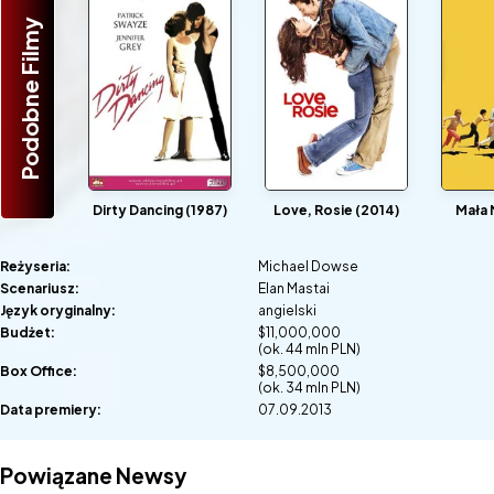
Podobne Filmy
Dirty Dancing (1987)
Love, Rosie (2014)
Mała 
Reżyseria:
Michael Dowse
Scenariusz:
Elan Mastai
Język oryginalny:
angielski
Budżet:
$11,000,000
(ok. 44 mln PLN)
Box Office:
$8,500,000
(ok. 34 mln PLN)
Data premiery:
07.09.2013
Powiązane Newsy