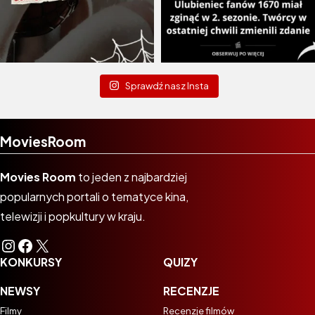
Sprawdź nasz Insta
MoviesRoom
Movies Room
to jeden z najbardziej
popularnych portali o tematyce kina,
telewizji i popkultury w kraju.
Instagram
Facebook
X
KONKURSY
QUIZY
NEWSY
RECENZJE
Filmy
Recenzje filmów