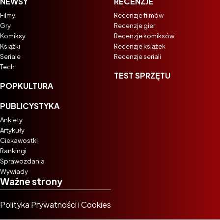
NEWSY
RECENZJE
Filmy
Recenzje filmów
Gry
Recenzje gier
Komiksy
Recenzje komiksów
Książki
Recenzje książek
Seriale
Recenzje seriali
Tech
TEST SPRZĘTU
POPKULTURA
PUBLICYSTYKA
Ankiety
Artykuły
Ciekawostki
Rankingi
Sprawozdania
Wywiady
Ważne strony
Polityka Prywatności i Cookies