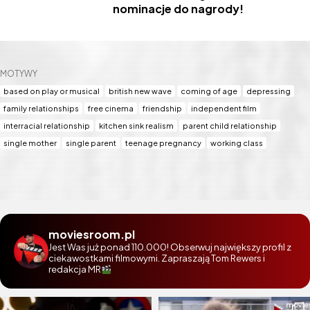
nominacje do nagrody!
MOTYWY
based on play or musical
british new wave
coming of age
depressing
family relationships
free cinema
friendship
independent film
interracial relationship
kitchen sink realism
parent child relationship
single mother
single parent
teenage pregnancy
working class
moviesroom.pl
Jest Was już ponad 110.000! Obserwuj największy profil z
ciekawostkami filmowymi. Zapraszają Tom Rewers i
redakcja MR