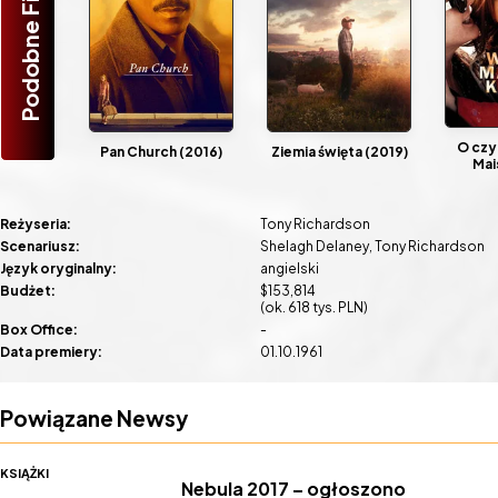
Podobne Filmy
O czy
Pan Church (2016)
Ziemia święta (2019)
Mai
Reżyseria:
Tony Richardson
Scenariusz:
Shelagh Delaney
Tony Richardson
Język oryginalny:
angielski
Budżet:
$153,814
(ok. 618 tys. PLN)
Box Office:
-
Data premiery:
01.10.1961
Powiązane Newsy
KSIĄŻKI
Nebula 2017 – ogłoszono