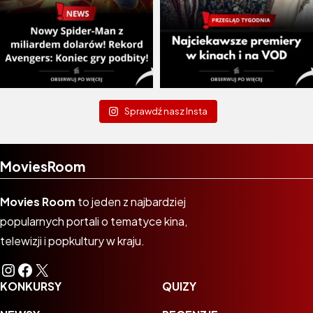
Sprawdź nasz Insta
MoviesRoom
Movies Room
to jeden z najbardziej
popularnych portali o tematyce kina,
telewizji i popkultury w kraju.
Instagram
Facebook
X
KONKURSY
QUIZY