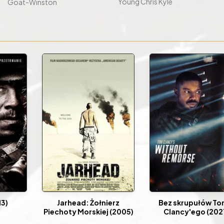
Young Chris Kyle
Goat-Winston
13)
Jarhead: Żołnierz
Bez skrupułów T
Piechoty Morskiej (2005)
Clancy'ego (202