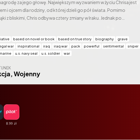
 nagrodę za jego głowę. Największym wyzwaniem w życiu Chrisa jest
m i ojcem dla rodziny, od której dzieli go pół świata. Pomimo
ąki z bliskimi, Chris odbywa cztery zmiany w Iraku. Jednak po
zieci zdaje sobie sprawę, że nie pozostawił wojny za sobą. [opis
iative
based on novel or book
based on true story
biography
grave
legal war
inspirational
iraq
iraq war
pack
powerful
sentimental
sniper
 marine
u.s. navy seal
u.s. soldier
war
TUNEK
kcja
,
Wojenny