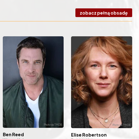
zobacz pełną obsadę
Ben Reed
Elise Robertson