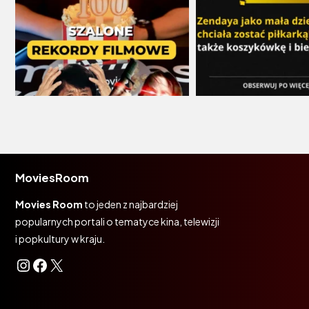
MoviesRoom
Movies Room
to jeden z najbardziej
popularnych portali o tematyce kina, telewizji
i popkultury w kraju.
Instagram
Facebook
X