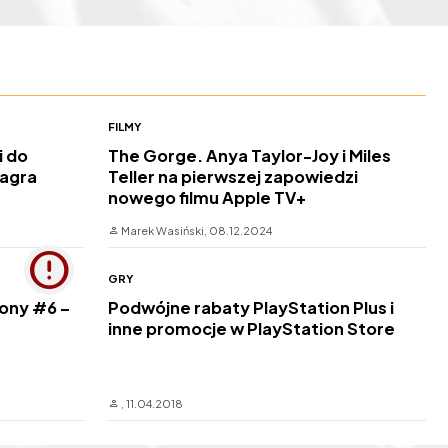
FILMY
i do
The Gorge. Anya Taylor-Joy i Miles
zagra
Teller na pierwszej zapowiedzi
nowego filmu Apple TV+
Marek Wasiński,
08.12.2024
GRY
rony #6 –
Podwójne rabaty PlayStation Plus i
inne promocje w PlayStation Store
,
11.04.2018