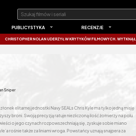
Szukaj:
PUBLICYSTYKA
RECENZJE
HER NOLAN UDERZYŁ W KRYTYKÓW FILMOWYCH. WYTKNĄŁ IM NAJCZĘST
n Sniper
4
złonek elitarnej jednostki Navy SEALs Chris Kyle ma tylko jedną misję
yszy broni. Swoją precyzją ratuje niezliczoną ilość żołnierzy na polu
wieści o jego czynach rozpowszechniają się, zyskuje sobie miano
le’a rośnie także za liniami wroga. Powstańcy uznają snajpera za