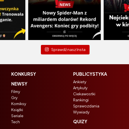
Sprawdź nasz Insta
KONKURSY
PUBLICYSTYKA
Ankiety
NEWSY
Artykuły
Filmy
Ciekawostki
Gry
Rankingi
Komiksy
Sprawozdania
Książki
Wywiady
Seriale
QUIZY
Tech