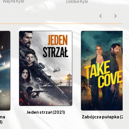
Wayne Kyle
Debbie Kyle
Jeden strzał (2021)
oma
Zabójcza pułapka (202
1)