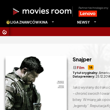
Partner technologiczny:
LIGA ZNAWCÓW KINA
NEWSY
CHRISTOP
Snajper
theaters
Film
18
Tytuł oryginalny:
America
Data premiery:
25.12.201
Jako wysłany do Iraku c
– chronić swoich towarz
bitwy. W miarę jak opo
„legendy”. Reputacja Ky