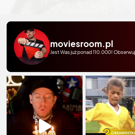
moviesroom.pl
Jest Was już ponad 110.000! Obserwuj 