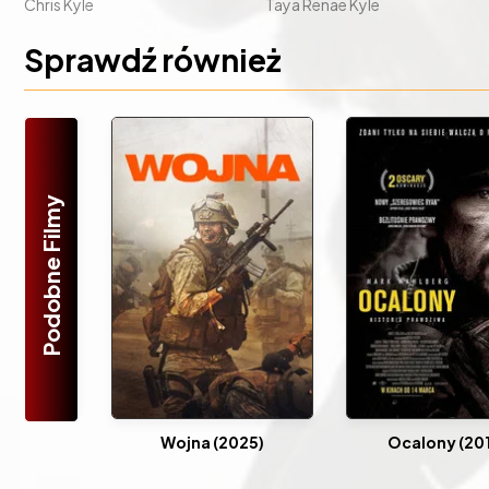
Chris Kyle
Taya Renae Kyle
Sprawdź również
Podobne Filmy
Wojna (2025)
Ocalony (20