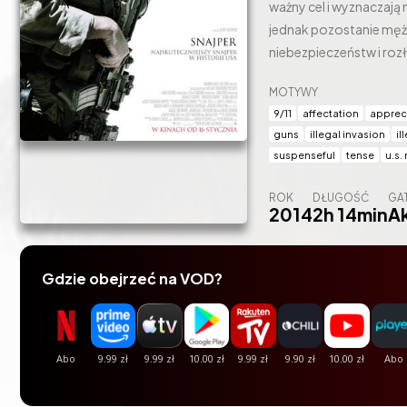
ważny cel i wyznaczają
jednak pozostanie męże
niebezpieczeństw i rozł
powrocie do żony Tayi i d
MOTYWY
dystrybutora Blu-ray]
9/11
affectation
apprec
guns
illegal invasion
il
suspenseful
tense
u.s.
ROK
DŁUGOŚĆ
GA
2014
2h 14min
A
Gdzie obejrzeć na VOD?