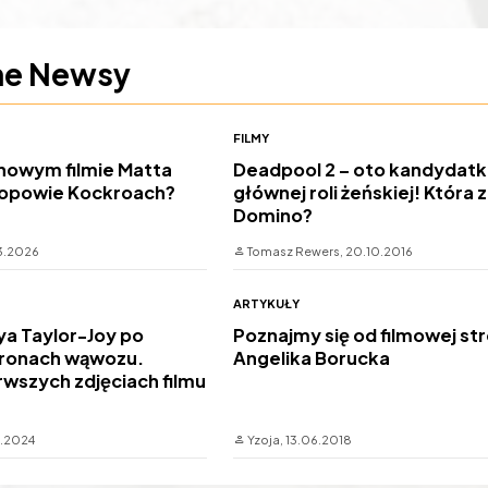
ne Newsy
FILMY
 nowym filmie Matta
Deadpool 2 – oto kandydatk
 opowie Kockroach?
głównej roli żeńskiej! Która 
Domino?
3.2026
Tomasz Rewers,
20.10.2016
ARTYKUŁY
nya Taylor-Joy po
Poznajmy się od filmowej st
tronach wąwozu.
Angelika Borucka
rwszych zdjęciach filmu
0.2024
Yzoja,
13.06.2018