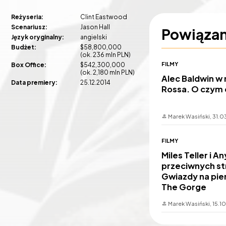
Reżyseria:
Clint Eastwood
Scenariusz:
Jason Hall
Powiąza
Język oryginalny:
angielski
Budżet:
$58,800,000
(ok. 236 mln PLN)
FILMY
Box Office:
$542,300,000
(ok. 2,180 mln PLN)
Alec Baldwin w
Data premiery:
25.12.2014
Rossa. O czym
Marek Wasiński,
31.0
FILMY
Miles Teller i A
przeciwnych s
Gwiazdy na pie
The Gorge
Marek Wasiński,
15.1