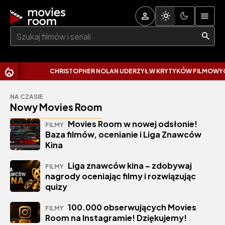
Szukaj:
CHRISTOPHER NOLAN UDERZYŁ W KRYTYKÓW FILMOWYCH. 
NA CZASIE
Nowy Movies Room
Movies Room w nowej odsłonie!
FILMY
Baza filmów, ocenianie i Liga Znawców
Kina
Liga znawców kina – zdobywaj
FILMY
nagrody oceniając filmy i rozwiązując
quizy
100.000 obserwujących Movies
FILMY
Room na Instagramie! Dziękujemy!