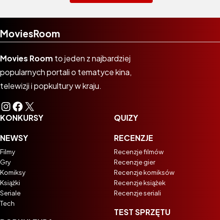
MoviesRoom
Movies Room
to jeden z najbardziej
popularnych portali o tematyce kina,
telewizji i popkultury w kraju.
Instagram
Facebook
X
KONKURSY
QUIZY
NEWSY
RECENZJE
Filmy
Recenzje filmów
Gry
Recenzje gier
Komiksy
Recenzje komiksów
Książki
Recenzje książek
Seriale
Recenzje seriali
Tech
TEST SPRZĘTU