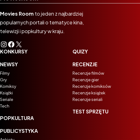
Movies Room
to jeden z najbardziej
popularnych portali o tematyce kina,
telewizji i popkultury w kraju.
Instagram
Facebook
X
KONKURSY
QUIZY
NEWSY
RECENZJE
Filmy
Recenzje filmów
Gry
Recenzje gier
Komiksy
Recenzje komiksów
Książki
Recenzje książek
Seriale
Recenzje seriali
Tech
TEST SPRZĘTU
POPKULTURA
PUBLICYSTYKA
Ankiety