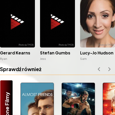
Gerard Kearns
Stefan Gumbs
Lucy-Jo Hudson
Ryan
Jess
Sam
Sprawdź również
Podobne Filmy