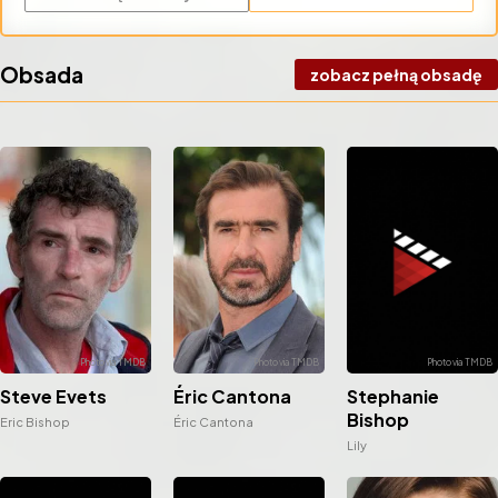
Obsada
zobacz pełną obsadę
Stephanie
Steve Evets
Éric Cantona
Bishop
Eric Bishop
Éric Cantona
Lily