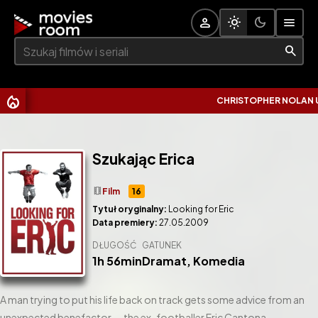
Szukaj:
CHRISTOPHER NOLAN UDER
Szukając Erica
theaters
Film
16
Tytuł oryginalny:
Looking for Eric
Data premiery:
27.05.2009
DŁUGOŚĆ
GATUNEK
1h 56min
Dramat
,
Komedia
A man trying to put his life back on track gets some advice from an
unexpected benefactor — the ex-footballer Eric Cantona.