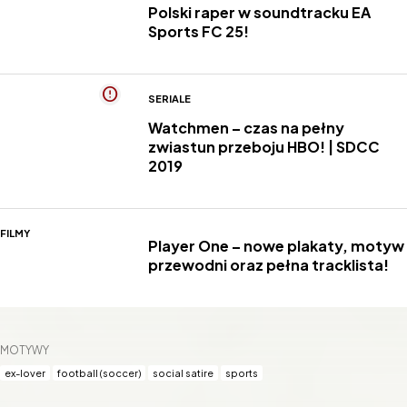
Polski raper w soundtracku EA
Sports FC 25!
SERIALE
Watchmen – czas na pełny
zwiastun przeboju HBO! | SDCC
2019
FILMY
Player One – nowe plakaty, motyw
przewodni oraz pełna tracklista!
MOTYWY
ex-lover
football (soccer)
social satire
sports