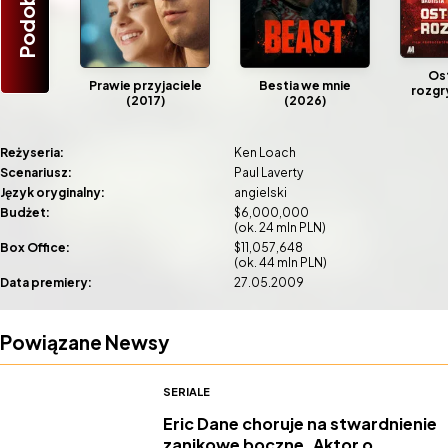
Os
Prawie przyjaciele
Bestia we mnie
rozgr
(2017)
(2026)
Reżyseria:
Ken Loach
Scenariusz:
Paul Laverty
Język oryginalny:
angielski
Budżet:
$6,000,000
(ok. 24 mln PLN)
Box Office:
$11,057,648
(ok. 44 mln PLN)
Data premiery:
27.05.2009
Powiązane Newsy
SERIALE
Eric Dane choruje na stwardnienie
zanikowe boczne. Aktor o