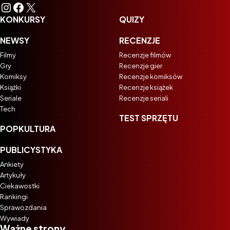
Instagram
Facebook
X
KONKURSY
QUIZY
NEWSY
RECENZJE
Filmy
Recenzje filmów
Gry
Recenzje gier
Komiksy
Recenzje komiksów
Książki
Recenzje książek
Seriale
Recenzje seriali
Tech
TEST SPRZĘTU
POPKULTURA
PUBLICYSTYKA
Ankiety
Artykuły
Ciekawostki
Rankingi
Sprawozdania
Wywiady
Ważne strony