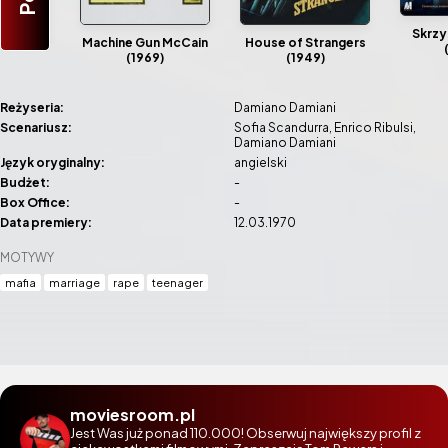
Skrzy
Machine Gun McCain
House of Strangers
(1969)
(1949)
Reżyseria:
Damiano Damiani
Scenariusz:
Sofia Scandurra
Enrico Ribulsi
Damiano Damiani
Język oryginalny:
angielski
Budżet:
-
Box Office:
-
Data premiery:
12.03.1970
MOTYWY
mafia
marriage
rape
teenager
moviesroom.pl
Jest Was już ponad 110.000! Obserwuj największy profil z