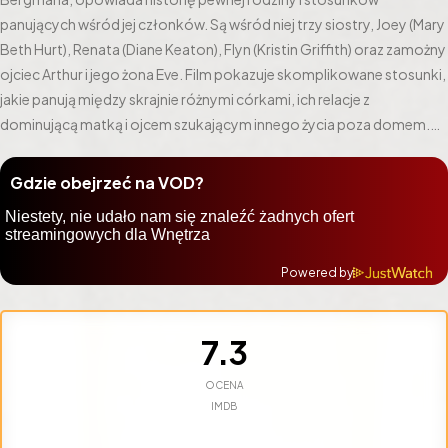
panujących wśród jej członków. Są wśród niej trzy siostry, Joey (Mary
Beth Hurt), Renata (Diane Keaton), Flyn (Kristin Griffith) oraz zamożny
ojciec Arthur i jego żona Eve. Film pokazuje skomplikowane stosunki,
jakie panują między skrajnie różnymi córkami, ich relacje z
dominującą matką i ojcem szukającym innego życia poza domem.
Arthur porzuca żonę na rzecz Pearl. Eve jest zawsze surowa i chłodna,
a Pearl spontaniczna i bardzo kokieteryjna. Rozstanie Eve z Arthurem
Gdzie obejrzeć na VOD?
jest okazją dla córek do stworzenia nowych stosunków z
osamotnioną matką.
Powered by
7.3
OCENA
IMDB