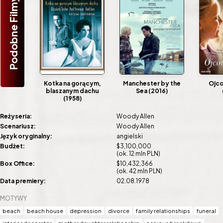
Podobne Filmy
Kotka na gorącym,
Manchester by the
Ojco
blaszanym dachu
Sea (2016)
(1958)
Reżyseria:
Woody Allen
Scenariusz:
Woody Allen
Język oryginalny:
angielski
Budżet:
$3,100,000
(ok. 12 mln PLN)
Box Office:
$10,432,366
(ok. 42 mln PLN)
Data premiery:
02.08.1978
MOTYWY
beach
beach house
depression
divorce
family relationships
funeral