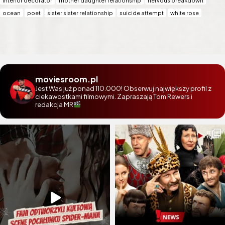
interior decorator
mother daughter relationship
nervous breakdown
ocean
poet
sister sister relationship
suicide attempt
white rose
moviesroom.pl
Jest Was już ponad 110.000! Obserwuj największy profil z
ciekawostkami filmowymi. Zapraszają Tom Rewers i
redakcja MR