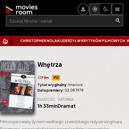
Szukaj:
CHRISTOPHER NOLAN UDERZYŁ W KRYTYKÓW FILMOWYCH. WYTKNĄ
Wnętrza
theaters
Film
PG
Tytuł oryginalny:
Interiors
Data premiery:
02.08.1978
DŁUGOŚĆ
GATUNEK
1h 33min
Dramat
Film inspirowany życiem wielkiego szwedzkiego reżysera Ingmara
Bergmana, opowiada historię pewnej rodziny i stosunków