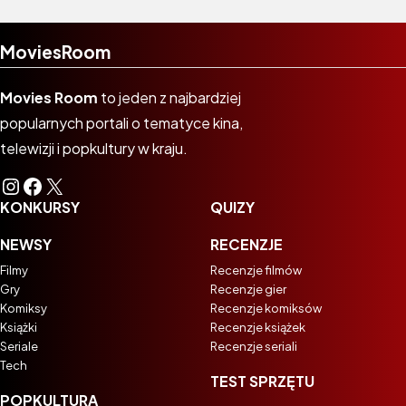
MoviesRoom
Movies Room
to jeden z najbardziej
popularnych portali o tematyce kina,
telewizji i popkultury w kraju.
Instagram
Facebook
X
KONKURSY
QUIZY
NEWSY
RECENZJE
Filmy
Recenzje filmów
Gry
Recenzje gier
Komiksy
Recenzje komiksów
Książki
Recenzje książek
Seriale
Recenzje seriali
Tech
TEST SPRZĘTU
POPKULTURA