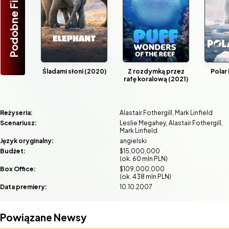
Podobne Filmy
Śladami słoni (2020)
Z rozdymką przez
Polar
rafę koralową (2021)
Reżyseria:
Alastair Fothergill
Mark Linfield
Scenariusz:
Leslie Megahey
Alastair Fothergill
Mark Linfield
Język oryginalny:
angielski
Budżet:
$15,000,000
(ok. 60 mln PLN)
Box Office:
$109,000,000
(ok. 438 mln PLN)
Data premiery:
10.10.2007
Powiązane Newsy