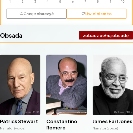
Chcę zobaczyć
Uwielbiam to
visibility
favorite
Obsada
zobacz pełną obsadę
Patrick Stewart
Constantino
James Earl Jones
Romero
Narrator (voice)
Narrator (voice)