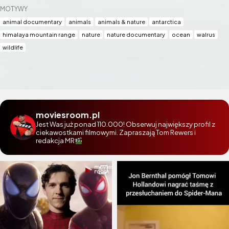
MOTYWY
animal documentary
animals
animals & nature
antarctica
himalaya mountain range
nature
nature documentary
ocean
walrus
wildlife
moviesroom.pl
Jest Was już ponad 110.000! Obserwuj największy profil z
ciekawostkami filmowymi. Zapraszają Tom Rewers i
redakcja MR