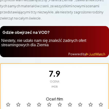
tych samych materiałów z serii, ze wszystkimi nowymi scenami
przedstawiającymi trzy niezwykłe, ale niestety zagrożone rodziny
zwierząt na całym świecie.
Gdzie obejrzeć na VOD?
Powered by
7.9
OCENA
IMDB
Oceń film
star
star
star
star
star
star
star
star
star
star