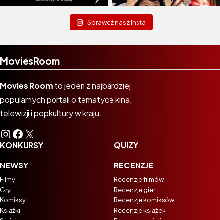
Sprawdź nasz Insta
MoviesRoom
Movies Room
to jeden z najbardziej
popularnych portali o tematyce kina,
telewizji i popkultury w kraju.
Instagram
Facebook
X
KONKURSY
QUIZY
NEWSY
RECENZJE
Filmy
Recenzje filmów
Gry
Recenzje gier
Komiksy
Recenzje komiksów
Książki
Recenzje książek