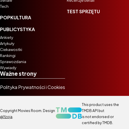
Seriale
Recenzje seriali
Tech
TEST SPRZĘTU
POPKULTURA
PUBLICYSTYKA
Ankiety
Artykuły
Ciekawostki
Rankingi
Sprawozdania
Wywiady
Ważne strony
Polityka Prywatności i Cookies
This product uses the
Copyright Movies Room. Design
TMDB API but
@Yzoja
.
is not endorsed or
certified by TMDB.