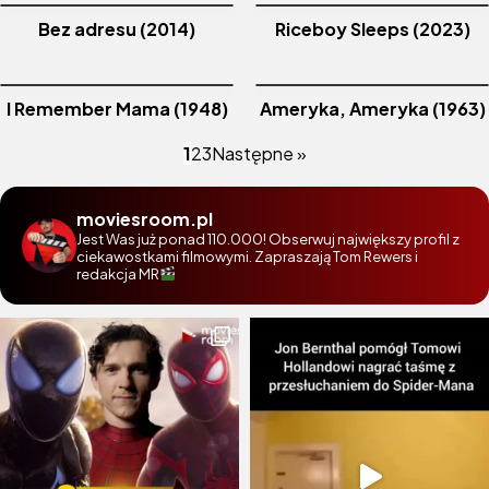
Bez adresu (2014)
Riceboy Sleeps (2023)
I Remember Mama (1948)
Ameryka, Ameryka (1963)
1
2
3
Następne »
moviesroom.pl
Jest Was już ponad 110.000! Obserwuj największy profil z
ciekawostkami filmowymi. Zapraszają Tom Rewers i
redakcja MR