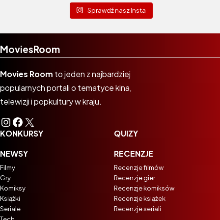
Sprawdź nasz Insta
MoviesRoom
Movies Room
to jeden z najbardziej
popularnych portali o tematyce kina,
telewizji i popkultury w kraju.
Instagram
Facebook
X
KONKURSY
QUIZY
NEWSY
RECENZJE
Filmy
Recenzje filmów
Gry
Recenzje gier
Komiksy
Recenzje komiksów
Książki
Recenzje książek
Seriale
Recenzje seriali
Tech