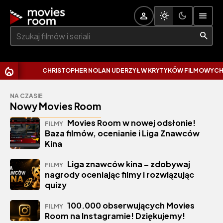
Szukaj:
CHRISTOPHER NOLAN UDERZYŁ W KRYTYKÓW FILMOWYCH. W
NA CZASIE
Nowy Movies Room
Movies Room w nowej odsłonie!
FILMY
Baza filmów, ocenianie i Liga Znawców
Kina
Liga znawców kina – zdobywaj
FILMY
nagrody oceniając filmy i rozwiązując
quizy
100.000 obserwujących Movies
FILMY
Room na Instagramie! Dziękujemy!