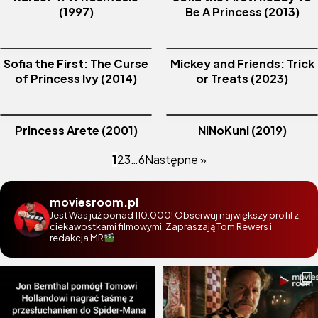
(1997)
Be A Princess (2013)
Sofia the First: The Curse
Mickey and Friends: Trick
of Princess Ivy (2014)
or Treats (2023)
Princess Arete (2001)
NiNoKuni (2019)
1
2
3
…
6
Następne »
moviesroom.pl
Jest Was już ponad 110.000! Obserwuj największy profil z
ciekawostkami filmowymi. Zapraszają Tom Rewers i
redakcja MR