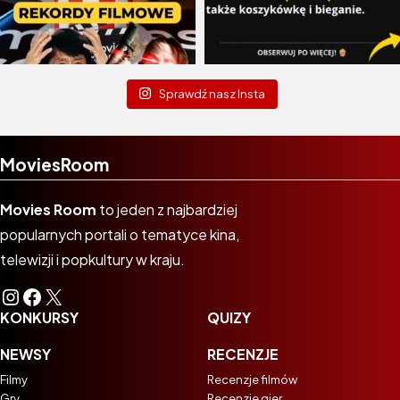
Sprawdź nasz Insta
MoviesRoom
Movies Room
to jeden z najbardziej
popularnych portali o tematyce kina,
telewizji i popkultury w kraju.
Instagram
Facebook
X
KONKURSY
QUIZY
NEWSY
RECENZJE
Filmy
Recenzje filmów
Gry
Recenzje gier