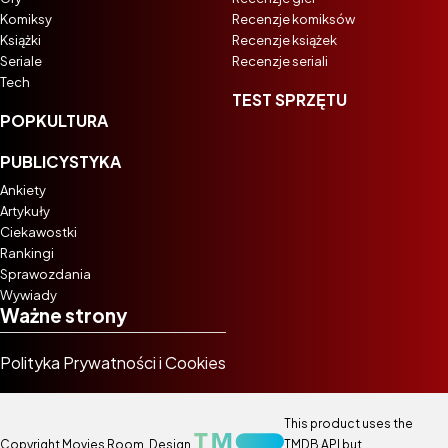
Komiksy
Recenzje komiksów
Książki
Recenzje książek
Seriale
Recenzje seriali
Tech
TEST SPRZĘTU
POPKULTURA
PUBLICYSTYKA
Ankiety
Artykuły
Ciekawostki
Rankingi
Sprawozdania
Wywiady
Ważne strony
Polityka Prywatności i Cookies
This product uses the
Copyright Movies Room. Design
TMDB API but