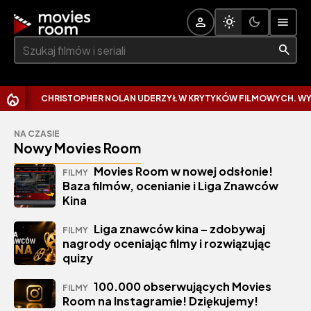
Szukaj:
CHRISTOPHER NOLAN UDERZYŁ W KRYTYKÓW FILMOWYCH. WYTKN
NA CZASIE
Nowy Movies Room
Movies Room w nowej odsłonie!
FILMY
Baza filmów, ocenianie i Liga Znawców
Kina
Liga znawców kina – zdobywaj
FILMY
nagrody oceniając filmy i rozwiązując
quizy
100.000 obserwujących Movies
FILMY
Room na Instagramie! Dziękujemy!