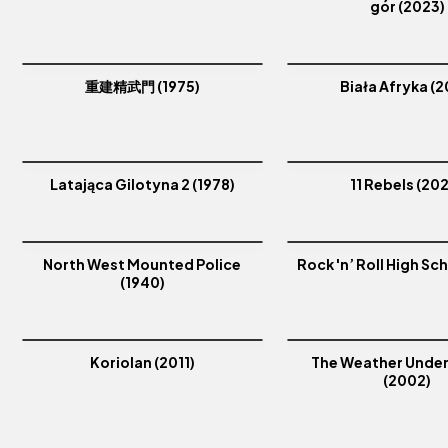
gór (2023)
重建精武門 (1975)
Biała Afryka (2
Latająca Gilotyna 2 (1978)
11 Rebels (20
North West Mounted Police
Rock 'n’ Roll High Sc
(1940)
Koriolan (2011)
The Weather Unde
(2002)