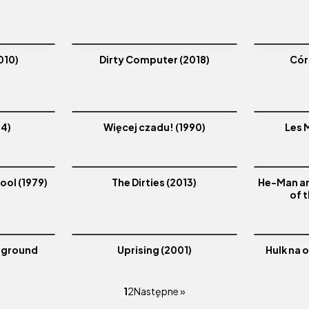
010)
Dirty Computer (2018)
Cór
24)
Więcej czadu! (1990)
Les 
hool (1979)
The Dirties (2013)
He-Man an
of 
rground
Uprising (2001)
Hulk na 
1
2
Następne »