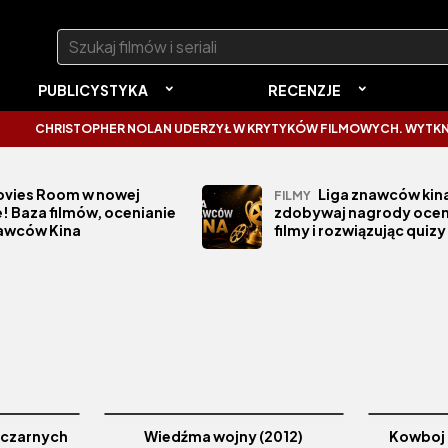
Szukaj:
PUBLICYSTYKA
RECENZJE
CHRISTOPHER NOLAN UDERZYŁ W KRYTYKÓW FILMOWYCH. WYTKNĄŁ IM
vies Room w nowej
Liga znawców kina
FILMY
! Baza filmów, ocenianie
zdobywaj nagrody ocen
nawców Kina
filmy i rozwiązując quizy
 czarnych
Wiedźma wojny (2012)
Kowboj 