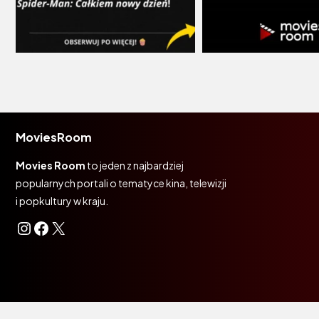
MoviesRoom
Movies Room
to jeden z najbardziej
popularnych portali o tematyce kina, telewizji
i popkultury w kraju.
Instagram
Facebook
X