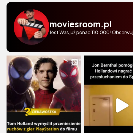
moviesroom.pl
Jest Was już ponad 110.000! Obserwuj 