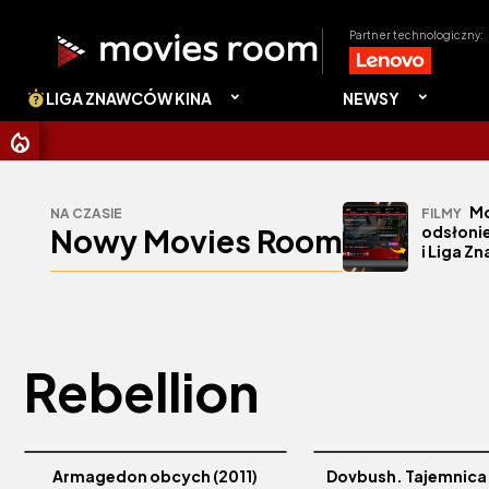
Partner technologiczny:
LIGA ZNAWCÓW KINA
NEWSY
Mo
NA CZASIE
FILMY
Nowy Movies Room
odsłonie
i Liga Z
Rebellion
Armagedon obcych (2011)
Dovbush. Tajemnica