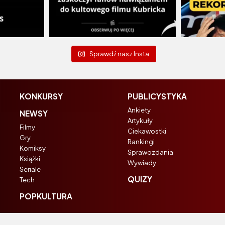
Sprawdź nasz Insta
KONKURSY
PUBLICYSTYKA
Ankiety
NEWSY
Artykuły
Filmy
Ciekawostki
Gry
Rankingi
Komiksy
Sprawozdania
Książki
Wywiady
Seriale
QUIZY
Tech
POPKULTURA