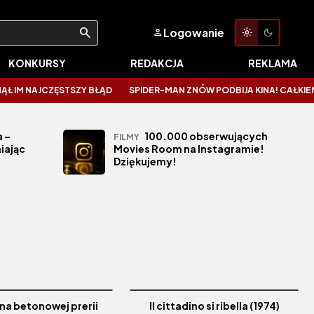
Logowanie
KONKURSY
REDAKCJA
REKLAMA
 NAJCZĘSTSZY BŁĄD
SPIDER-MAN ZNÓW PODBIJA KINA! CAŁKIEM NOWY
 –
100.000 obserwujących
FILMY
iając
Movies Room na Instagramie!
Dziękujemy!
na betonowej prerii
Il cittadino si ribella (1974)