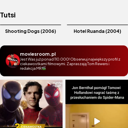
Tutsi
Shooting Dogs (2006)
Hotel Ruanda (2004)
moviesroom.pl
Jest Was już ponad 110.000! Obserwuj największy profil z
ciekawostkami filmowymi. Zapraszają Tom Rewers i
redakcja MR