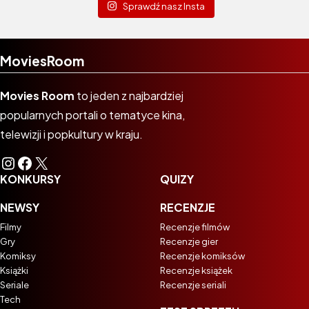
Sprawdź nasz Insta
MoviesRoom
Movies Room
to jeden z najbardziej
popularnych portali o tematyce kina,
telewizji i popkultury w kraju.
Instagram
Facebook
X
KONKURSY
QUIZY
NEWSY
RECENZJE
Filmy
Recenzje filmów
Gry
Recenzje gier
Komiksy
Recenzje komiksów
Książki
Recenzje książek
Seriale
Recenzje seriali
Tech