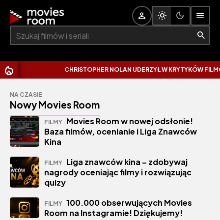
Szukaj:
CHRISTOPHER NOLAN UDERZYŁ W KRYTYKÓW FILMOW
NA CZASIE
Nowy Movies Room
Movies Room w nowej odsłonie!
FILMY
Baza filmów, ocenianie i Liga Znawców
Kina
Liga znawców kina – zdobywaj
FILMY
nagrody oceniając filmy i rozwiązując
quizy
100.000 obserwujących Movies
FILMY
Room na Instagramie! Dziękujemy!