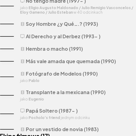
No tengo madre (1997- )
tv
jako
Eligio Augusto Maldonado / Julio Remigio Vasconcelos /
Eloy Gameno / Julio Esteban
w 40 odcinkach
Soy Hombre ¿y Qué….? (1993)
theaters
Al Derecho y al Derbez (1993- )
tv
Hembra o macho (1991)
theaters
Más vale amada que quemada (1990)
theaters
Fotógrafo de Modelos (1990)
theaters
jako
Pablo
Transplante a la mexicana (1990)
theaters
jako
Eugenio
Papá Soltero (1987- )
tv
jako
Pocholo's friend
jednym odcinku
Por un vestido de novia (1983)
theaters