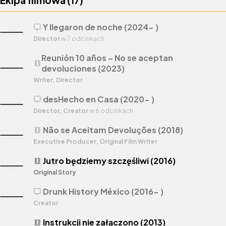
Ekipa filmowa (
17
)
Y llegaron de noche (2024- )
tv
Director
w 7 odcinkach
Reunión 10 años – No se aceptan
theaters
devoluciones (2023)
Writer, Director
desHecho en Casa (2020- )
tv
Director, Creator
w 6 odcinkach
Não se Aceitam Devoluções (2018)
theaters
Executive Producer, Original Film Writer
Jutro będziemy szczęśliwi (2016)
theaters
Original Story
Drunk History México (2016- )
tv
Creator
Instrukcji nie załączono (2013)
theaters