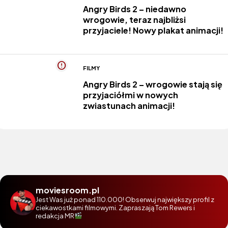
Angry Birds 2 – niedawno
wrogowie, teraz najbliżsi
przyjaciele! Nowy plakat animacji!
FILMY
Angry Birds 2 – wrogowie stają się
przyjaciółmi w nowych
zwiastunach animacji!
moviesroom.pl
Jest Was już ponad 110.000! Obserwuj największy profil z
ciekawostkami filmowymi. Zapraszają Tom Rewers i
redakcja MR