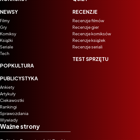
NEWSY
RECENZJE
Filmy
Recenzje filmów
Gry
Recenzje gier
Komiksy
Recenzje komiksów
Książki
Recenzje książek
Seriale
Recenzje seriali
Tech
TEST SPRZĘTU
POPKULTURA
PUBLICYSTYKA
Ankiety
Artykuły
Ciekawostki
Rankingi
Sprawozdania
Wywiady
Ważne strony