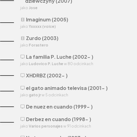
dziewczyny (2007)
jako
Jose
Imaginum (2005)
theaters
jako
Yxxxxx (voice)
Zurdo (2003)
theaters
jako
Forastero
La familia P. Luche (2002- )
tv
jako
Ludovico P. Luche
w 80 odcinkach
XHDRBZ (2002- )
tv
el gato animado televisa (2001- )
tv
jako
gato jr
w 5 odcinkach
De nuez en cuando (1999- )
tv
Derbez en cuando (1998- )
tv
jako
Varios personajes
w 91 odcinkach