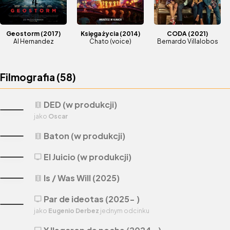
Geostorm
(2017)
Księga życia
(2014)
CODA
(2021)
Al Hernandez
Chato (voice)
Bernardo Villalobos
Filmografia (
58
)
DED (w produkcji)
theaters
jako
Oscar
Baton (w produkcji)
theaters
El Juicio (w produkcji)
tv
Is / Was Will (2025)
theaters
Par de ideotas (2025- )
tv
jako
Eugenio Derbez
jednym odcinku