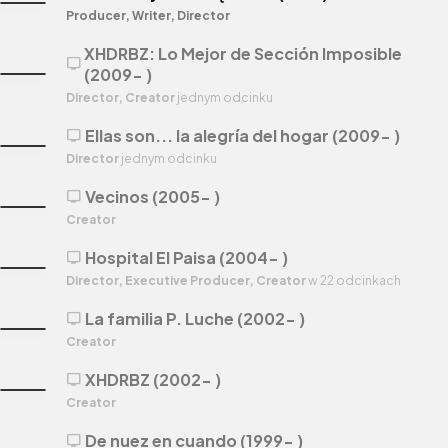
Producer, Writer, Director
XHDRBZ: Lo Mejor de Sección Imposible
tv
(2009- )
Director, Creator
jednym odcinku
Ellas son... la alegría del hogar (2009- )
tv
Director
jednym odcinku
Vecinos (2005- )
tv
Creator
Hospital El Paisa (2004- )
tv
Director, Executive Producer, Creator
w 22 odcinkach
La familia P. Luche (2002- )
tv
Creator
XHDRBZ (2002- )
tv
Creator
De nuez en cuando (1999- )
tv