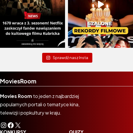
Sprawdź nasz Insta
MoviesRoom
Movies Room
to jeden z najbardziej
popularnych portali o tematyce kina,
telewizji i popkultury w kraju.
Instagram
Facebook
X
KONKURSY
QUIZY