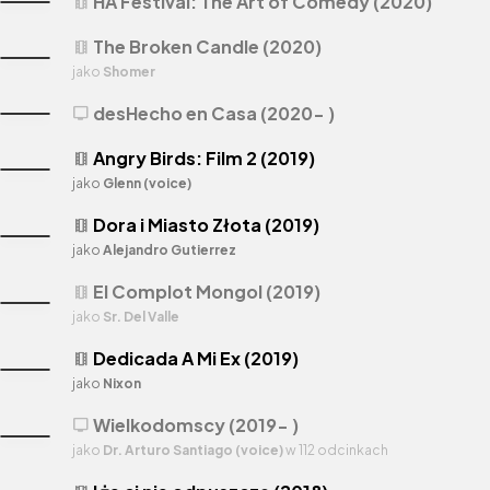
HA Festival: The Art of Comedy (2020)
theaters
The Broken Candle (2020)
theaters
jako
Shomer
desHecho en Casa (2020- )
tv
Angry Birds: Film 2 (2019)
theaters
jako
Glenn (voice)
Dora i Miasto Złota (2019)
theaters
jako
Alejandro Gutierrez
El Complot Mongol (2019)
theaters
jako
Sr. Del Valle
Dedicada A Mi Ex (2019)
theaters
jako
Nixon
Wielkodomscy (2019- )
tv
jako
Dr. Arturo Santiago (voice)
w 112 odcinkach