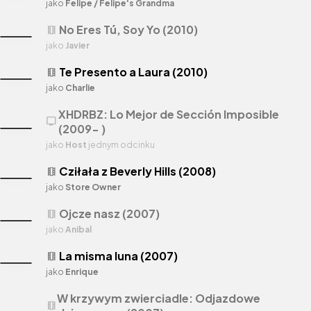
jako
Felipe / Felipe's Grandma
No Eres Tú, Soy Yo (2010)
theaters
jako
Javier
Te Presento a Laura (2010)
theaters
jako
Charlie
XHDRBZ: Lo Mejor de Sección Imposible
tv
(2009- )
jako
Host
jednym odcinku
Cziłała z Beverly Hills (2008)
theaters
jako
Store Owner
Ojcze nasz (2007)
theaters
jako
Anibal
La misma luna (2007)
theaters
jako
Enrique
W krzywym zwierciadle: Odjazdowe
theaters