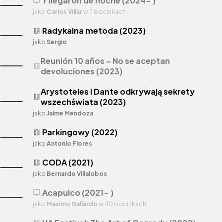
Y llegaron de noche (2024- )
tv
jako
Carlos Villar
w 7 odcinkach
Radykalna metoda (2023)
theaters
jako
Sergio
Reunión 10 años – No se aceptan
theaters
devoluciones (2023)
Arystoteles i Dante odkrywają sekrety
theaters
wszechświata (2023)
jako
Jaime Mendoza
Parkingowy (2022)
theaters
jako
Antonio Flores
CODA (2021)
theaters
jako
Bernardo Villalobos
Acapulco (2021- )
tv
jako
Maximo Gallardo
w 40 odcinkach