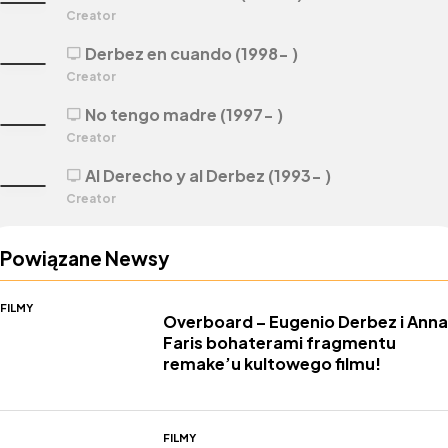
Creator
Derbez en cuando (1998- )
tv
Creator
No tengo madre (1997- )
tv
Creator
Al Derecho y al Derbez (1993- )
tv
Creator
Powiązane Newsy
FILMY
Overboard – Eugenio Derbez i Anna
Faris bohaterami fragmentu
remake’u kultowego filmu!
FILMY