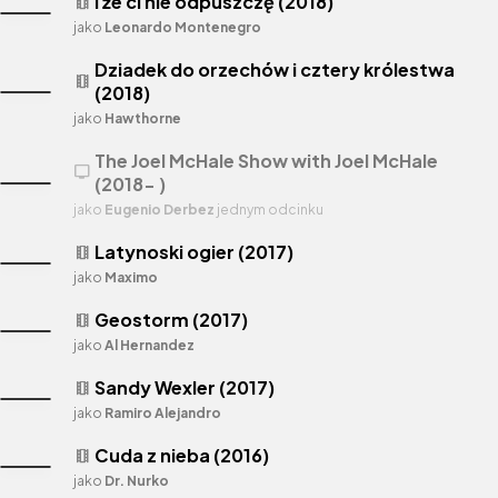
I że ci nie odpuszczę (2018)
theaters
jako
Leonardo Montenegro
Dziadek do orzechów i cztery królestwa
theaters
(2018)
jako
Hawthorne
The Joel McHale Show with Joel McHale
tv
(2018- )
jako
Eugenio Derbez
jednym odcinku
Latynoski ogier (2017)
theaters
jako
Maximo
Geostorm (2017)
theaters
jako
Al Hernandez
Sandy Wexler (2017)
theaters
jako
Ramiro Alejandro
Cuda z nieba (2016)
theaters
jako
Dr. Nurko