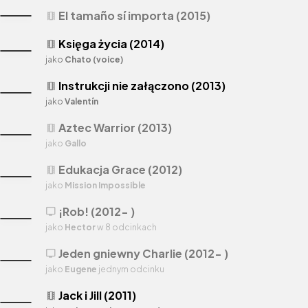
El tamaño sí importa (2015)
theaters
Księga życia (2014)
theaters
jako
Chato (voice)
Instrukcji nie załączono (2013)
theaters
jako
Valentín
Aztec Warrior (2013)
theaters
jako
Gallo
Edukacja Grace (2012)
theaters
jako
Mission Impossible
¡Rob! (2012- )
tv
jako
Hector
w 8 odcinkach
Jeden gniewny Charlie (2012- )
tv
jako
Eugene
jednym odcinku
Jack i Jill (2011)
theaters